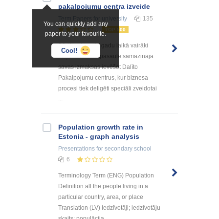
pakalpоjumu centra izveide
Term Papers
for university
135
You can quickly add any
TOP 500
paper to your favourite.
Pēdējo desmitu gadu laikā vairāki
Cool!
uzņēmumi visā pasaulē samazināja
savas izmaksas ievēšot Dalīto
Pakalpojumu centrus, kur biznesa
procesi tiek deligēti speciāli zveidotai
...
Population growth rate in
Estonia - graph analysis
Presentations
for secondary school
6
Terminology Term (ENG) Population
Definition all the people living in a
particular country, area, or place
Translation (LV) Iedzīvotāji; iedzīvotāju
skaits; populācija