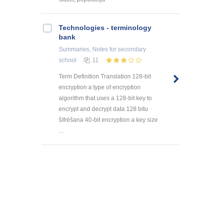
Technologies - terminology
bank
Summaries, Notes
for secondary
school
11
Term Definition Translation 128-bit
encryption a type of encryption
algorithm that uses a 128-bit key to
encrypt and decrypt data 128 bitu
šifrēšana 40-bit encryption a key size
...