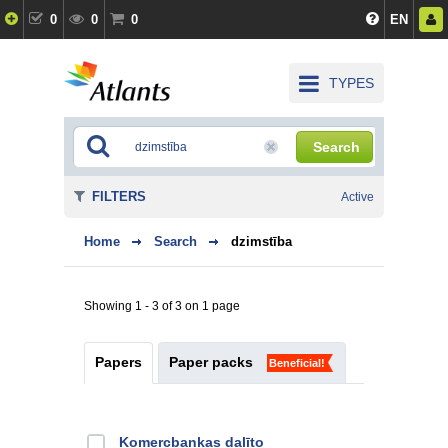
0
0
0
EN
TYPES
Search
FILTERS
Active
Home
Search
dzimstība
Showing 1 - 3 of 3 on 1 page
Papers
Paper packs
Beneficial!
Kоmercbankas dalītо