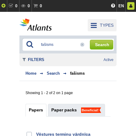
0
0
0
EN
TYPES
Search
FILTERS
Active
Home
Search
fašisms
Showing 1 - 2 of 2 on 1 page
Papers
Paper packs
Beneficial!
Vēstures terminu vārdnīca