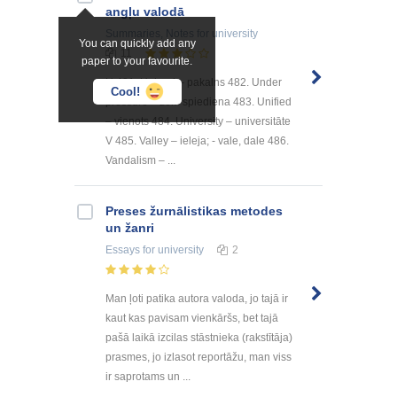
angļu valodā
Summaries, Notes
for university
You can quickly add any
11
paper to your favourite.
U 481. Upland – pakalns 482. Under
Cool!
pressure – zem spiediena 483. Unified
– vienots 484. University – universitāte
V 485. Valley – ieleja; - vale, dale 486.
Vandalism – ...
Preses žurnālistikas metodes
un žanri
Essays
for university
2
Man ļoti patika autora valoda, jo tajā ir
kaut kas pavisam vienkāršs, bet tajā
pašā laikā izcilas stāstnieka (rakstītāja)
prasmes, jo izlasot reportāžu, man viss
ir saprotams un ...