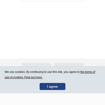
About Atlants.lv
Advertising
We use cookies. By continuing to use this site, you agree to
the terms of
use of cookies. Find out more.
Contact Us
Terms of Use
I agree
SIA „CDI” © 2002 -
Site map
2026