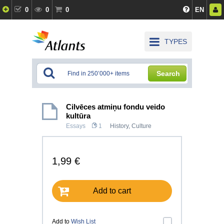
0
0
0
EN
TYPES
Search
Cilvēces atmiņu fondu veido
kultūra
Essays
1
History, Culture
1,99 €
Add to cart
Add to
Wish List