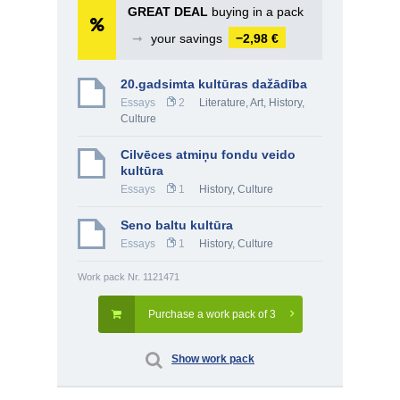
GREAT DEAL
buying in a pack
➞
your savings
−2,98 €
20.gadsimta kultūras dažādība
Essays
2
Literature
,
Art
,
History,
Culture
Cilvēces atmiņu fondu veido
kultūra
Essays
1
History, Culture
Seno baltu kultūra
Essays
1
History, Culture
Work pack Nr. 1121471
Purchase a work pack of 3
Show work pack