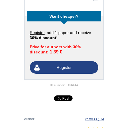
Want cheaper?
Register
, add 1 paper and receive
30% discount
!
Price for authors with 30%
1,39 €
discount:
Register
ID number:
456444
Author:
kristy33
(16)