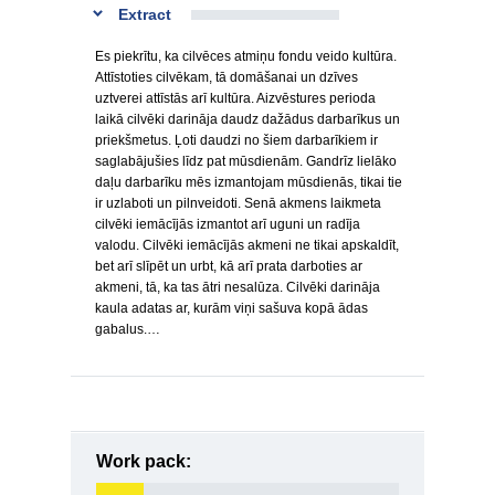
Extract
Es piekrītu, ka cilvēces atmiņu fondu veido kultūra.
Attīstoties cilvēkam, tā domāšanai un dzīves
uztverei attīstās arī kultūra. Aizvēstures perioda
laikā cilvēki darināja daudz dažādus darbarīkus un
priekšmetus. Ļoti daudzi no šiem darbarīkiem ir
saglabājušies līdz pat mūsdienām. Gandrīz lielāko
daļu darbarīku mēs izmantojam mūsdienās, tikai tie
ir uzlaboti un pilnveidoti. Senā akmens laikmeta
cilvēki iemācījās izmantot arī uguni un radīja
valodu. Cilvēki iemācījās akmeni ne tikai apskaldīt,
bet arī slīpēt un urbt, kā arī prata darboties ar
akmeni, tā, ka tas ātri nesalūza. Cilvēki darināja
kaula adatas ar, kurām viņi sašuva kopā ādas
gabalus.…
Work pack: