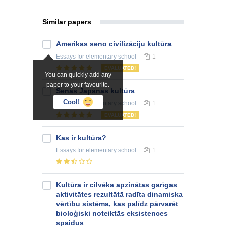
Similar papers
Amerikas seno civilizāciju kultūra
Essays
for elementary school
1
EVALUATED!
You can quickly add any
paper to your favourite.
Senās Japānas kultūra
Cool!
Essays
for elementary school
1
EVALUATED!
Kas ir kultūra?
Essays
for elementary school
1
Kultūra ir cilvēka apzinātas garīgas
aktivitātes rezultātā radīta dinamiska
vērtību sistēma, kas palīdz pārvarēt
bioloģiski noteiktās eksistences
spaidus