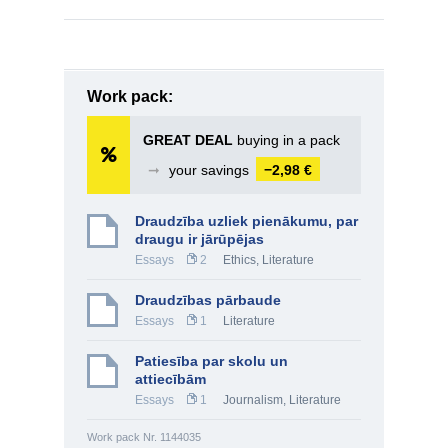
Work pack:
GREAT DEAL
buying in a pack
➞
your savings
−2,98 €
Draudzība uzliek pienākumu, par
draugu ir jārūpējas
Essays
2
Ethics
,
Literature
Draudzības pārbaude
Essays
1
Literature
Patiesība par skolu un
attiecībām
Essays
1
Journalism
,
Literature
Work pack Nr. 1144035