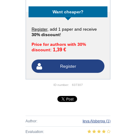
Want cheaper?
Register
, add 1 paper and receive
30% discount
!
Price for authors with 30%
1,39 €
discount:
Register
ID number:
637307
Author:
Ieva Alsberga
(1)
Evaluation: