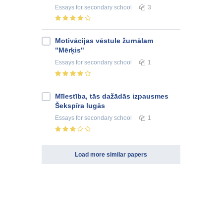
Essays
for secondary school
3
Motivācijas vēstule žurnālam
"Mērķis"
Essays
for secondary school
1
Mīlestība, tās dažādās izpausmes
Šekspīra lugās
Essays
for secondary school
1
Load more similar papers