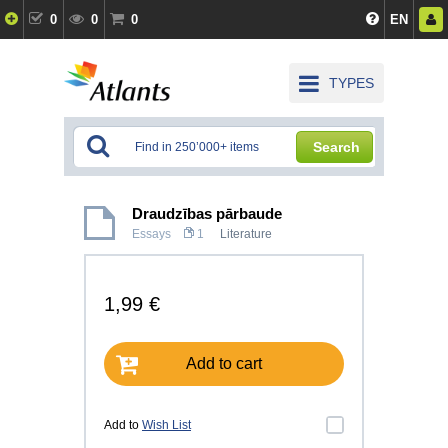
0
0
0
EN
TYPES
Search
Draudzības pārbaude
Essays
1
Literature
1,99 €
Add to cart
Add to
Wish List