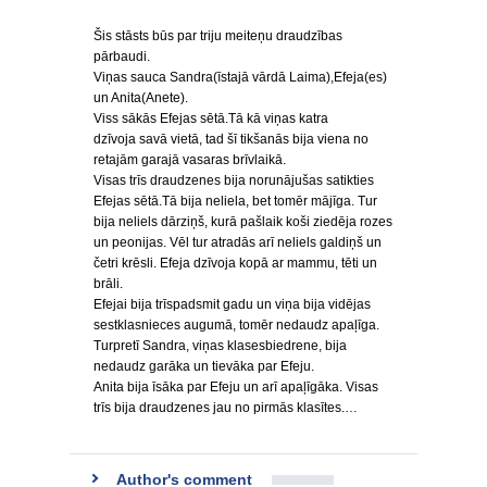
Šis stāsts būs par triju meiteņu draudzības
pārbaudi.
Viņas sauca Sandra(īstajā vārdā Laima),Efeja(es)
un Anita(Anete).
Viss sākās Efejas sētā.Tā kā viņas katra
dzīvoja savā vietā, tad šī tikšanās bija viena no
retajām garajā vasaras brīvlaikā.
Visas trīs draudzenes bija norunājušas satikties
Efejas sētā.Tā bija neliela, bet tomēr mājīga. Tur
bija neliels dārziņš, kurā pašlaik koši ziedēja rozes
un peonijas. Vēl tur atradās arī neliels galdiņš un
četri krēsli. Efeja dzīvoja kopā ar mammu, tēti un
brāli.
Efejai bija trīspadsmit gadu un viņa bija vidējas
sestklasnieces augumā, tomēr nedaudz apaļīga.
Turpretī Sandra, viņas klasesbiedrene, bija
nedaudz garāka un tievāka par Efeju.
Anita bija īsāka par Efeju un arī apaļīgāka. Visas
trīs bija draudzenes jau no pirmās klasītes.…
Author's comment