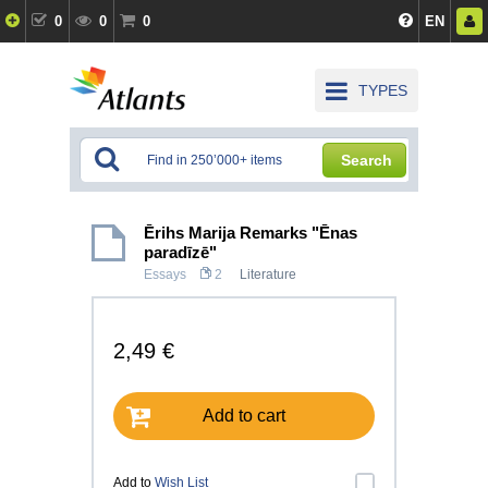
0
0
0
EN
TYPES
Search
Ērihs Marija Remarks "Ēnas
paradīzē"
Essays
2
Literature
2,49 €
Add to cart
Add to
Wish List