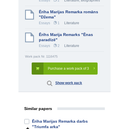
Essays
2
Literature
,
Biographies
Ēriha Marijas Remarka romāns
"Džema"
Essays
1
Literature
Ērihs Marija Remarks "Ēnas
paradīzē"
Essays
2
Literature
Work pack Nr. 1116475
Purchase a work pack of 3
Show work pack
Similar papers
Ēriha Marijas Remarka darbs
"Triumfa arka"