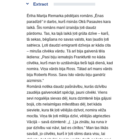
Extract
Ēriha Marija Remarka pēdējais romāns „Ēnas
paradīzē” ir darbs, kurš risinās Otrā Pasaules kara
laikā. Šis romāns manī izraisīja ļoti daudz
pārdomu. Tas, ka tajā laikā ļoti grūta dzīve – karš,
tā sekas, bēgšana no savas valsts, kas ļaudis ļoti
satrieca. Ļoti daudzi emigranti dzīvoja ar kāda cita
– miruša cilvēka vārdu. Tā arī bija galvenā tēla
ikdiena: „Pasi biju iematojis Frankfurtē no kāda
cilvēka, kurš man to uzdāvināja tieši tajā dienā, kad
nomira. Viņa vārds bija Ross. Tātad arī mans vārds
bija Roberts Ross. Savu īsto vārdu biju gandrīz
aizmirsis.”
Romānā notika daudz pašnāvību, kurās dzīvību
zaudēja galvenokārt spēcīgi, jauni cilvēki. Viens
sevi nogalēja sievas dēļ, kura dzimtenē bija gājusi
bojā, cits nelaimīgas mīlestības dēļ, bet kāda
sieviete, kura tik ļoti vēlējās dzīvot, nomira vēža
mocīta. Viņa tik ļoti mīlēja dzīvi, vēlējās atgriezties
Vācijā – savā dzimtenē: „(. .),ja zinātu, ka runa ir
par dzīvību vai nāvi, tad es cīnītos.” Man tas likās
savādi, jo cilvēks, kurš ir ļoti slims dara visu, lai