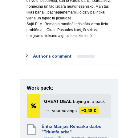
dzīvotu, bet cilvēki, kuri to varētu darīt, noārda sevi,
noniecina un tad izdara neatgriezenisko. Man tas
likās banāli, pat nepieņemami, jo dzīvība ir tikai
viena un tāpēc tā jāsaudzē.
Šajā Ē. M. Remarka romānā ir risināta viena liela
problēma – Otrais Pasaules karš, tā sekas,
emigrantu tieksme atgriezties dzimtenē.…
Author's comment
Work pack:
GREAT DEAL
buying in a pack
➞
your savings
−3,48 €
Ēriha Marijas Remarka darbs
"Triumfa arka"