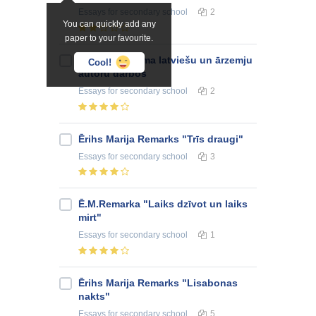
Essays
for secondary school
2
You can quickly add any
paper to your favourite.
Nodevības tēma latviešu un ārzemju
Cool!
autoru darbos
Essays
for secondary school
2
Ērihs Marija Remarks "Trīs draugi"
Essays
for secondary school
3
Ē.M.Remarka "Laiks dzīvot un laiks
mirt"
Essays
for secondary school
1
Ērihs Marija Remarks "Lisabonas
nakts"
Essays
for secondary school
5