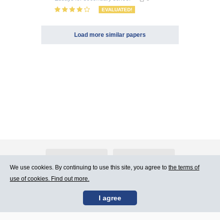
EVALUATED!
Load more similar papers
About Atlants.lv
Advertising
We use cookies. By continuing to use this site, you agree to
the terms of
use of cookies. Find out more.
Contact Us
Terms of Use
I agree
SIA „CDI” © 2002 -