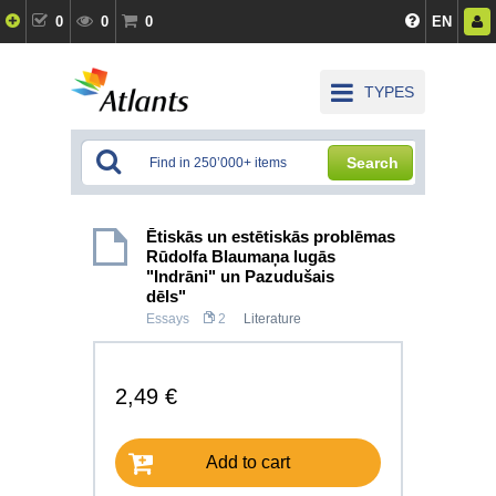
0
0
0
EN
TYPES
Search
Ētiskās un estētiskās problēmas
Rūdolfa Blaumaņa lugās
"Indrāni" un Pazudušais
dēls"
Essays
2
Literature
2,49 €
Add to cart