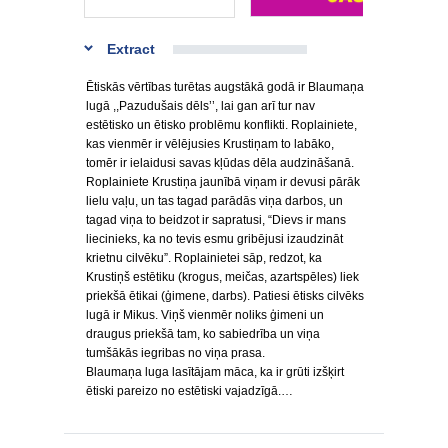
Extract
Ētiskās vērtības turētas augstākā godā ir Blaumaņa
lugā ,,Pazudušais dēls’’, lai gan arī tur nav
estētisko un ētisko problēmu konflikti. Roplainiete,
kas vienmēr ir vēlējusies Krustiņam to labāko,
tomēr ir ielaidusi savas kļūdas dēla audzināšanā.
Roplainiete Krustiņa jaunībā viņam ir devusi pārāk
lielu vaļu, un tas tagad parādās viņa darbos, un
tagad viņa to beidzot ir sapratusi, “Dievs ir mans
liecinieks, ka no tevis esmu gribējusi izaudzināt
krietnu cilvēku”. Roplainietei sāp, redzot, ka
Krustiņš estētiku (krogus, meičas, azartspēles) liek
priekšā ētikai (ģimene, darbs). Patiesi ētisks cilvēks
lugā ir Mikus. Viņš vienmēr noliks ģimeni un
draugus priekšā tam, ko sabiedrība un viņa
tumšākās iegribas no viņa prasa.
Blaumaņa luga lasītājam māca, ka ir grūti izšķirt
ētiski pareizo no estētiski vajadzīgā.…