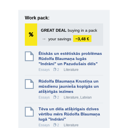
Work pack:
GREAT DEAL
buying in a pack
➞
your savings
−3,48 €
Ētiskās un estētiskās problēmas
Rūdolfa Blaumaņa lugās
"Indrāni" un Pazudušais dēls"
Essays
2
Literature
Rūdolfa Blaumaņa Krustiņa un
mūsdienu jaunieša kopīgās un
atšķirīgās iezīmes
Essays
2
Literature
,
Latvian
Tēva un dēla atšķirīgais dzīves
vērtību mērs Rūdolfa Blaumaņa
lugā "Indrāni"
Essays
2
Literature