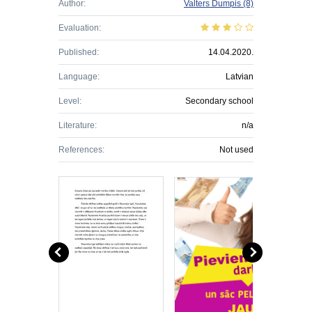
Author:
Valters Dumpis
(8)
Evaluation:
Published:
14.04.2020.
Language:
Latvian
Level:
Secondary school
Literature:
n/a
References:
Not used