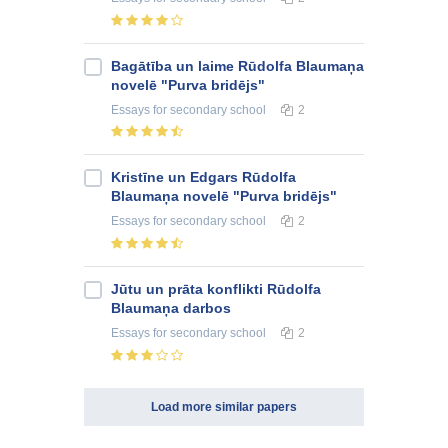
Bagātība un laime Rūdolfa Blaumaņa
novelē "Purva bridējs"
Essays
for secondary school
2
Kristīne un Edgars Rūdolfa
Blaumaņa novelē "Purva bridējs"
Essays
for secondary school
2
Jūtu un prāta konflikti Rūdolfa
Blaumaņa darbos
Essays
for secondary school
2
Load more similar papers