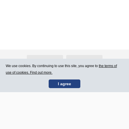
About Atlants.lv
Advertising
We use cookies. By continuing to use this site, you agree to
the terms of
use of cookies. Find out more.
Contact Us
Terms of Use
I agree
SIA „CDI” © 2002 -
Site map
2026