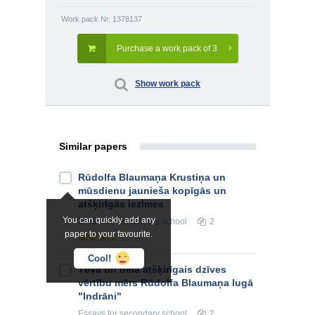
Work pack Nr. 1378137
Purchase a work pack of 3
Show work pack
Similar papers
Rūdolfa Blaumaņa Krustiņa un
mūsdienu jaunieša kopīgās un
atšķirīgās iezīmes
You can quickly add any
Essays
for secondary school
2
paper to your favourite.
Cool!
Tēva un dēla atšķirīgais dzīves
vērtību mērs Rūdolfa Blaumaņa lugā
"Indrāni"
Essays
for secondary school
2