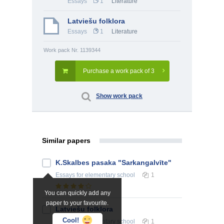
Essays
1
Literature
Latviešu folklora
Essays
1
Literature
Work pack Nr. 1139344
Purchase a work pack of 3
Show work pack
Similar papers
K.Skalbes pasaka "Sarkangalvīte"
Essays
for elementary school
1
You can quickly add any
paper to your favourite.
Latviešu folklora
Cool!
Essays
for elementary school
1