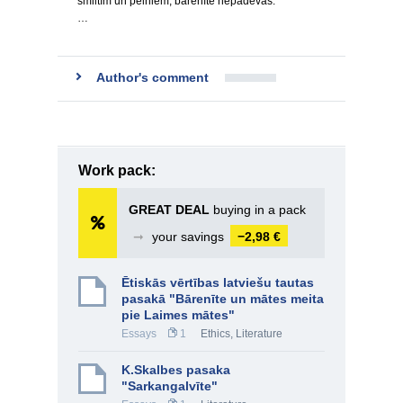
smiltīm un pelniem, bārenīte nepadevās.
…
Author's comment
Work pack:
GREAT DEAL
buying in a pack
➞
your savings
−2,98 €
Ētiskās vērtības latviešu tautas
pasakā "Bārenīte un mātes meita
pie Laimes mātes"
Essays
1
Ethics
,
Literature
K.Skalbes pasaka
"Sarkangalvīte"