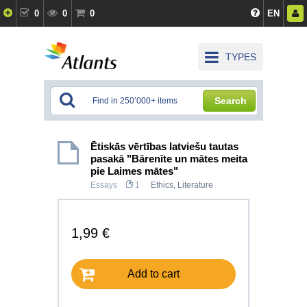
0
0
0
EN
TYPES
Search
Ētiskās vērtības latviešu tautas
pasakā "Bārenīte un mātes meita
pie Laimes mātes"
Essays
1
Ethics
,
Literature
1,99 €
Add to cart