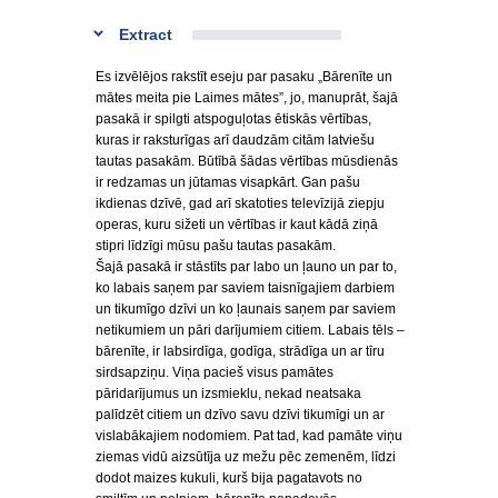
Extract
Es izvēlējos rakstīt eseju par pasaku „Bārenīte un
mātes meita pie Laimes mātes”, jo, manuprāt, šajā
pasakā ir spilgti atspoguļotas ētiskās vērtības,
kuras ir raksturīgas arī daudzām citām latviešu
tautas pasakām. Būtībā šādas vērtības mūsdienās
ir redzamas un jūtamas visapkārt. Gan pašu
ikdienas dzīvē, gad arī skatoties televīzijā ziepju
operas, kuru sižeti un vērtības ir kaut kādā ziņā
stipri līdzīgi mūsu pašu tautas pasakām.
Šajā pasakā ir stāstīts par labo un ļauno un par to,
ko labais saņem par saviem taisnīgajiem darbiem
un tikumīgo dzīvi un ko ļaunais saņem par saviem
netikumiem un pāri darījumiem citiem. Labais tēls –
bārenīte, ir labsirdīga, godīga, strādīga un ar tīru
sirdsapziņu. Viņa pacieš visus pamātes
pāridarījumus un izsmieklu, nekad neatsaka
palīdzēt citiem un dzīvo savu dzīvi tikumīgi un ar
vislabākajiem nodomiem. Pat tad, kad pamāte viņu
ziemas vidū aizsūtīja uz mežu pēc zemenēm, līdzi
dodot maizes kukuli, kurš bija pagatavots no