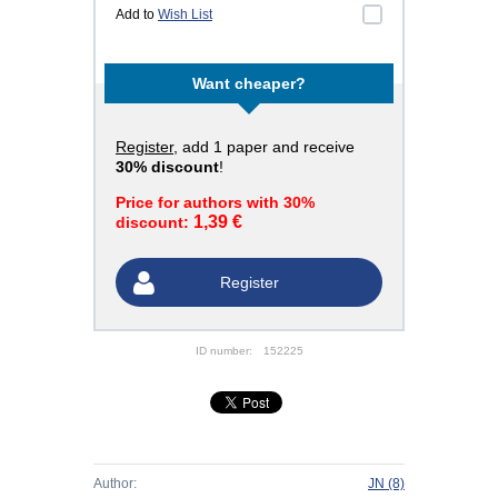
Add to
Wish List
Want cheaper?
Register
, add 1 paper and receive
30% discount
!
Price for authors with 30%
1,39 €
discount:
Register
ID number:
152225
Author:
JN
(8)