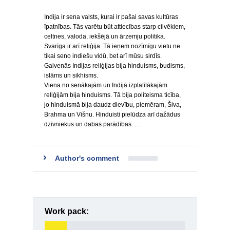
Indija ir sena valsts, kurai ir pašai savas kultūras
īpatnības. Tās varētu būt attiecības starp cilvēkiem,
celtnes, valoda, iekšējā un ārzemju politika.
Svarīga ir arī reliģija. Tā ieņem nozīmīgu vietu ne
tikai seno indiešu vidū, bet arī mūsu sirdīs.
Galvenās Indijas reliģijas bija hinduisms, budisms,
islāms un sikhisms.
Viena no senākajām un Indijā izplatītākajām
reliģijām bija hinduisms. Tā bija politeisma ticība,
jo hinduismā bija daudz dievību, piemēram, Šiva,
Brahma un Višnu. Hinduisti pielūdza arī dažādus
dzīvniekus un dabas parādības. …
Author's comment
Work pack: