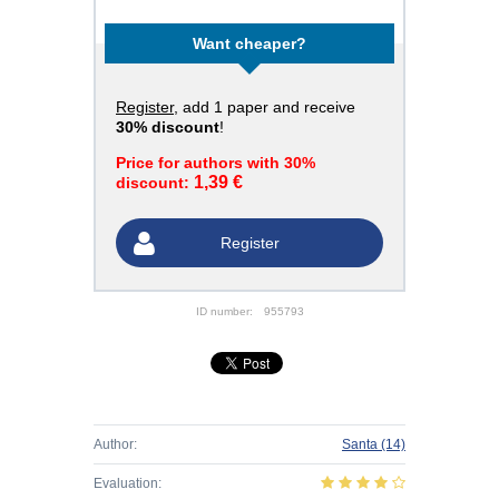
Want cheaper?
Register
, add 1 paper and receive
30% discount
!
Price for authors with 30%
1,39 €
discount:
Register
ID number:
955793
Author:
Santa
(14)
Evaluation: