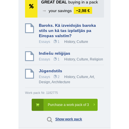
GREAT DEAL
buying in a pack
➞
your savings
−2,98 €
Baroks. Kā izveidojās baroka
stils un kā tas izplatījās pa
Eiropas valstīm?
Essays
1
History, Culture
Indiešu reliģijas
Essays
1
History, Culture
,
Religion
Jūgendstils
Essays
2
History, Culture
,
Art
,
Design, Architecture
Work pack Nr. 1182775
Purchase a work pack of 3
Show work pack