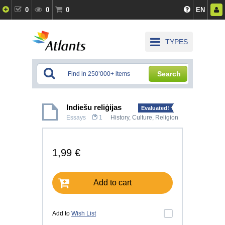
0
0
0
EN
TYPES
Search
Indiešu reliģijas
Evaluated!
Essays
1
History, Culture
,
Religion
1,99 €
Add to cart
Add to
Wish List