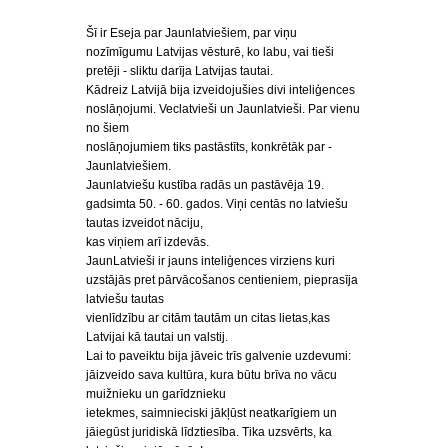
Šī ir Eseja par Jaunlatviešiem, par viņu
nozīmīgumu Latvijas vēsturē, ko labu, vai tieši
pretēji - sliktu darīja Latvijas tautai.
Kādreiz Latvijā bija izveidojušies divi inteliģences
noslāņojumi. Veclatvieši un Jaunlatvieši. Par vienu
no šiem
noslāņojumiem tiks pastāstīts, konkrētāk par -
Jaunlatviešiem.
Jaunlatviešu kustība radās un pastāvēja 19.
gadsimta 50. - 60. gados. Viņi centās no latviešu
tautas izveidot nāciju,
kas viņiem arī izdevās.
JaunLatvieši ir jauns inteliģences virziens kuri
uzstājās pret pārvācošanos centieniem, pieprasīja
latviešu tautas
vienlīdzību ar citām tautām un citas lietas,kas
Latvijai kā tautai un valstij.
Lai to paveiktu bija jāveic trīs galvenie uzdevumi:
jāizveido sava kultūra, kura būtu brīva no vācu
muižnieku un garīdznieku
ietekmes, saimnieciski jākļūst neatkarīgiem un
jāiegūst juridiskā līdztiesība. Tika uzsvērts, ka