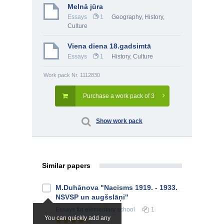
Melnā jūra
Essays
1
Geography
,
History,
Culture
Viena diena 18.gadsimtā
Essays
1
History, Culture
Work pack Nr. 1112830
Purchase a work pack of 3
Show work pack
Similar papers
M.Duhānova "Nacisms 1919. - 1933.
NSVSP un augšslāņi"
Essays
for elementary school
1
You can quickly add any