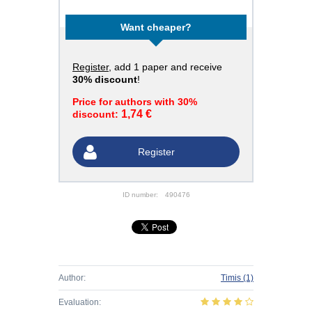
Want cheaper?
Register
, add 1 paper and receive
30% discount
!
Price for authors with 30%
1,74 €
discount:
Register
ID number:
490476
Author:
Timis
(1)
Evaluation: