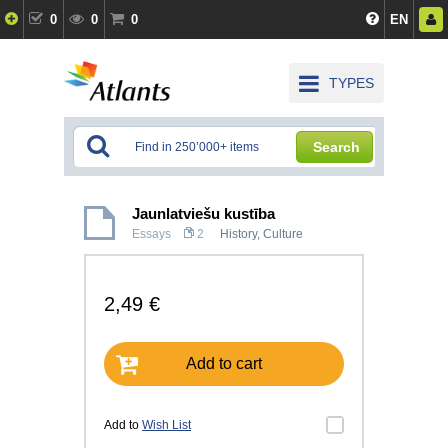
0
0
0
EN
TYPES
Search
Jaunlatviešu kustība
Essays
2
History, Culture
2,49 €
Add to cart
Add to
Wish List