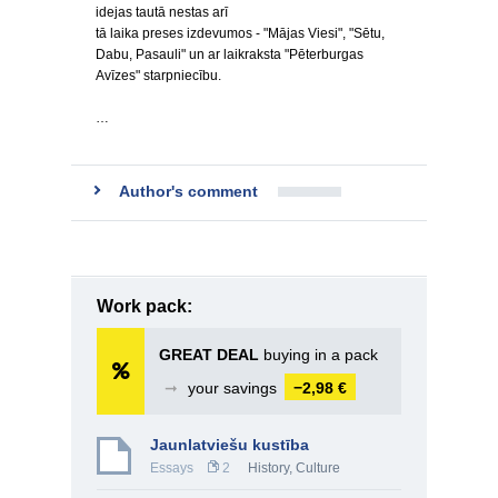
idejas tautā nestas arī
tā laika preses izdevumos - "Mājas Viesi", "Sētu,
Dabu, Pasauli" un ar laikraksta "Pēterburgas
Avīzes" starpniecību.
…
Author's comment
Work pack:
GREAT DEAL
buying in a pack
➞
your savings
−2,98 €
Jaunlatviešu kustība
Essays
2
History, Culture