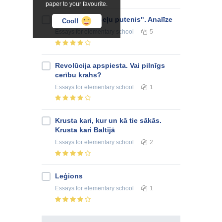
paper to your favourite.
A.Grīns "Dvēseļu putenis". Analīze
Cool!
Essays
for elementary school
5
Revolūcija apspiesta. Vai pilnīgs
cerību krahs?
Essays
for elementary school
1
Krusta kari, kur un kā tie sākās.
Krusta kari Baltijā
Essays
for elementary school
2
Leģions
Essays
for elementary school
1