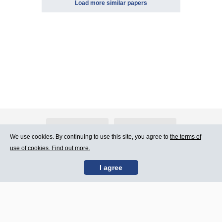
Load more similar papers
About Atlants.lv
Advertising
We use cookies. By continuing to use this site, you agree to
the terms of
use of cookies. Find out more.
Contact Us
Terms of Use
I agree
SIA „CDI” © 2002 -
Site map
2026