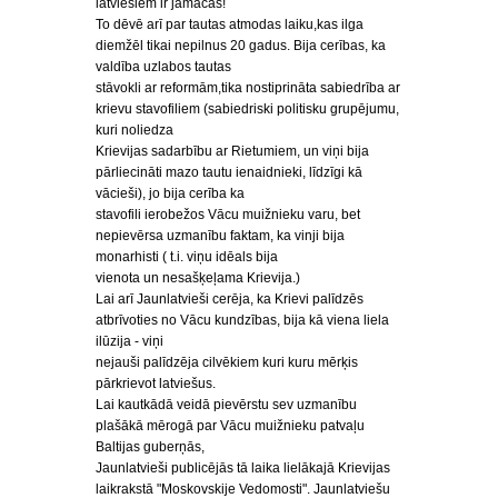
latviešiem ir jāmācās!
To dēvē arī par tautas atmodas laiku,kas ilga
diemžēl tikai nepilnus 20 gadus. Bija cerības, ka
valdība uzlabos tautas
stāvokli ar reformām,tika nostiprināta sabiedrība ar
krievu stavofiliem (sabiedriski politisku grupējumu,
kuri noliedza
Krievijas sadarbību ar Rietumiem, un viņi bija
pārliecināti mazo tautu ienaidnieki, līdzīgi kā
vācieši), jo bija cerība ka
stavofili ierobežos Vācu muižnieku varu, bet
nepievērsa uzmanību faktam, ka vinji bija
monarhisti ( t.i. viņu idēals bija
vienota un nesašķeļama Krievija.)
Lai arī Jaunlatvieši cerēja, ka Krievi palīdzēs
atbrīvoties no Vācu kundzības, bija kā viena liela
ilūzija - viņi
nejauši palīdzēja cilvēkiem kuri kuru mērķis
pārkrievot latviešus.
Lai kautkādā veidā pievērstu sev uzmanību
plašākā mērogā par Vācu muižnieku patvaļu
Baltijas guberņās,
Jaunlatvieši publicējās tā laika lielākajā Krievijas
laikrakstā "Moskovskije Vedomosti". Jaunlatviešu