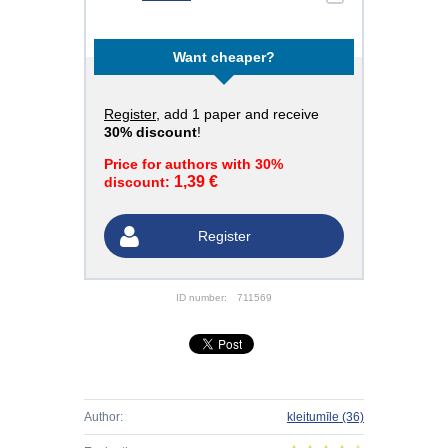
Want cheaper?
Register
, add 1 paper and receive
30% discount
!
Price for authors with 30%
1,39 €
discount:
Register
ID number:
711569
Author:
kleitumīle
(36)