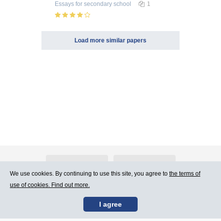
Essays
for secondary school
1
Load more similar papers
About Atlants.lv
Advertising
We use cookies. By continuing to use this site, you agree to
the terms of
use of cookies. Find out more.
Contact Us
Terms of Use
I agree