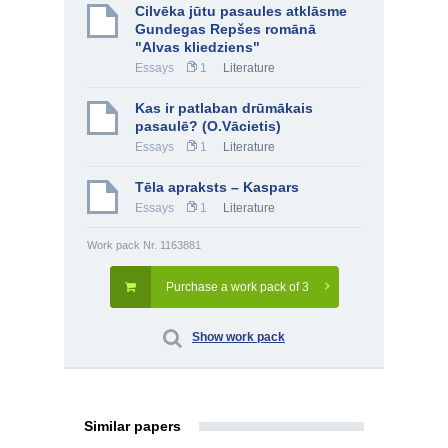
Cilvēka jūtu pasaules atklāsme
Gundegas Repšes romānā
"Alvas kliedziens"
Essays
1
Literature
Kas ir patlaban drūmākais
pasaulē? (O.Vācietis)
Essays
1
Literature
Tēla apraksts – Kaspars
Essays
1
Literature
Work pack Nr. 1163881
Purchase a work pack of 3
Show work pack
Similar papers