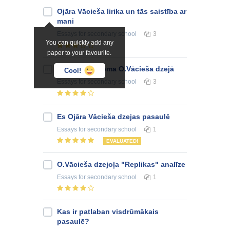
Ojāra Vācieša lirika un tās saistība ar
mani
Essays
for secondary school
3
You can quickly add any
paper to your favourite.
Man tuvākā tēma O.Vācieša dzejā
Cool!
Essays
for secondary school
3
Es Ojāra Vācieša dzejas pasaulē
Essays
for secondary school
1
EVALUATED!
O.Vācieša dzejoļa "Replikas" analīze
Essays
for secondary school
1
Kas ir patlaban visdrūmākais
pasaulē?