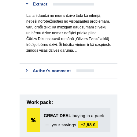
Extract
Lai arī daudzi no mums dzīvo tādā kā eiforijā,
netieši norobežojoties no vispasaules problēmām,
varu droši teikt, ka milzīgam daudzumam cilvēku
un bērnu dzīve nemaz nešķiet prieka pilna.
Čārlzs Dikenss savā romānā „Olivers Tvists” atklāj
trūcīgo bērnu dzīvi. Šī trūcība viņiem ir kā uzspiests
zīmogs visas dzīves garumā. …
Author's comment
Work pack:
GREAT DEAL
buying in a pack
➞
your savings
−2,98 €