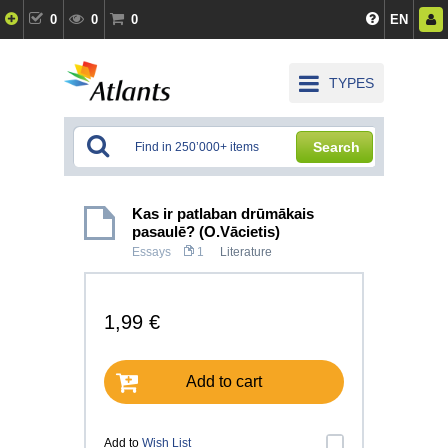
0
0
0
EN
TYPES
Search
Kas ir patlaban drūmākais
pasaulē? (O.Vācietis)
Essays
1
Literature
1,99 €
Add to cart
Add to
Wish List