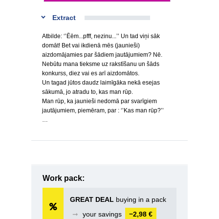
Extract
Atbilde: ‘’Ēēm...pfff, nezinu...’’ Un tad viņi sāk
domāt! Bet vai ikdienā mēs (jaunieši)
aizdomājamies par šādiem jautājumiem? Nē.
Nebūtu mana tieksme uz rakstīšanu un šāds
konkurss, diez vai es arī aizdomātos.
Un tagad jūtos daudz laimīgāka nekā esejas
sākumā, jo atradu to, kas man rūp.
Man rūp, ka jaunieši nedomā par svarīgiem
jautājumiem, piemēram, par : ‘’Kas man rūp?’’
…
Work pack:
GREAT DEAL
buying in a pack
➞
your savings
−2,98 €