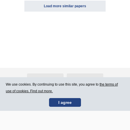
Load more similar papers
About Atlants.lv
Advertising
We use cookies. By continuing to use this site, you agree to
the terms of
use of cookies. Find out more.
Contact Us
Terms of Use
I agree
SIA „CDI” © 2002 -
Site map
2026