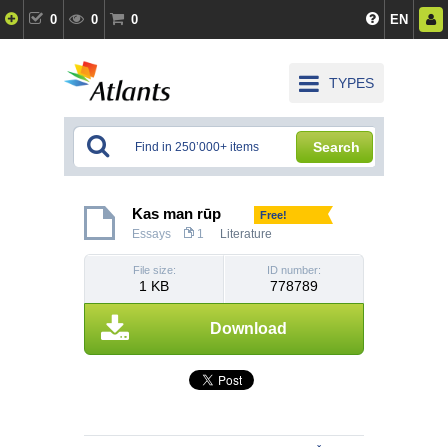
0
0
0
EN
TYPES
Search
Kas man rūp
Free!
Essays
1
Literature
File size:
ID number:
1 KB
778789
Download