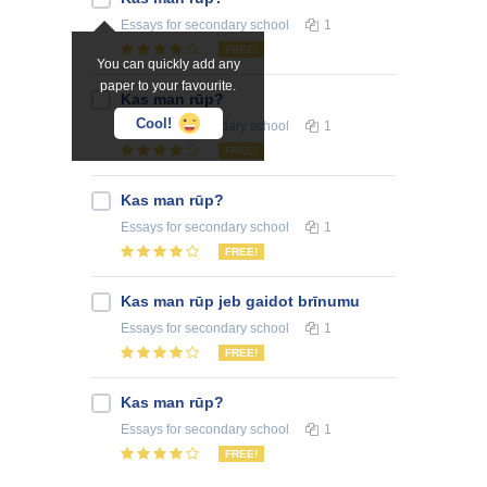
Essays
for secondary school
1
FREE!
You can quickly add any
paper to your favourite.
Kas man rūp?
Cool!
Essays
for secondary school
1
FREE!
Kas man rūp?
Essays
for secondary school
1
FREE!
Kas man rūp jeb gaidot brīnumu
Essays
for secondary school
1
FREE!
Kas man rūp?
Essays
for secondary school
1
FREE!