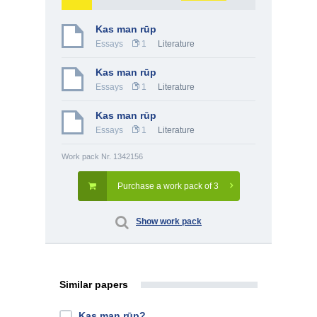
Kas man rūp
Essays
1
Literature
Kas man rūp
Essays
1
Literature
Kas man rūp
Essays
1
Literature
Work pack Nr. 1342156
Purchase a work pack of 3
Show work pack
Similar papers
Kas man rūp?