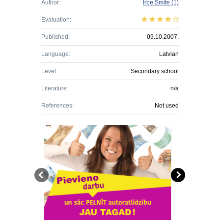
Author:
Irbe Šmite
(1)
Evaluation:
Published:
09.10.2007.
Language:
Latvian
Level:
Secondary school
Literature:
n/a
References:
Not used