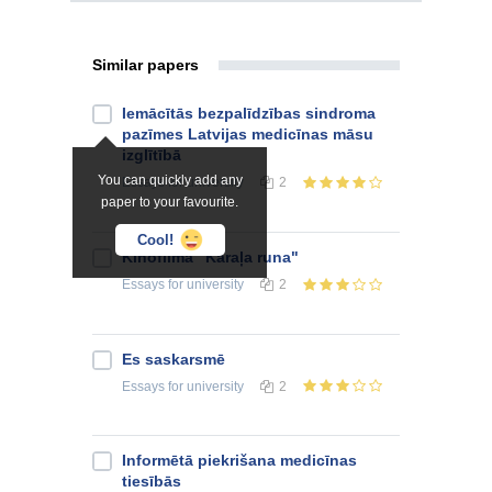
Similar papers
Iemācītās bezpalīdzības sindroma
pazīmes Latvijas medicīnas māsu
izglītībā
You can quickly add any
Essays
for university
2
paper to your favourite.
Cool!
Kinofilma "Karaļa runa"
Essays
for university
2
Es saskarsmē
Essays
for university
2
Informētā piekrišana medicīnas
tiesībās