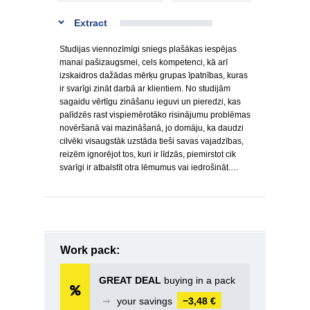
Extract
Studijas viennozīmīgi sniegs plašākas iespējas
manai pašizaugsmei, cels kompetenci, kā arī
izskaidros dažādas mērķu grupas īpatnības, kuras
ir svarīgi zināt darbā ar klientiem. No studijām
sagaidu vērtīgu zināšanu ieguvi un pieredzi, kas
palīdzēs rast vispiemērotāko risinājumu problēmas
novēršanā vai mazināšanā, jo domāju, ka daudzi
cilvēki visaugstāk uzstāda tieši savas vajadzības,
reizēm ignorējot tos, kuri ir līdzās, piemirstot cik
svarīgi ir atbalstīt otra lēmumus vai iedrošināt.…
Work pack:
GREAT DEAL
buying in a pack
➞
your savings
−3,48 €