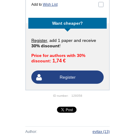
Add to
Wish List
Want cheaper?
Register
, add 1 paper and receive
30% discount
!
Price for authors with 30%
1,74 €
discount:
Register
ID number:
129358
Author:
evitax
(13)