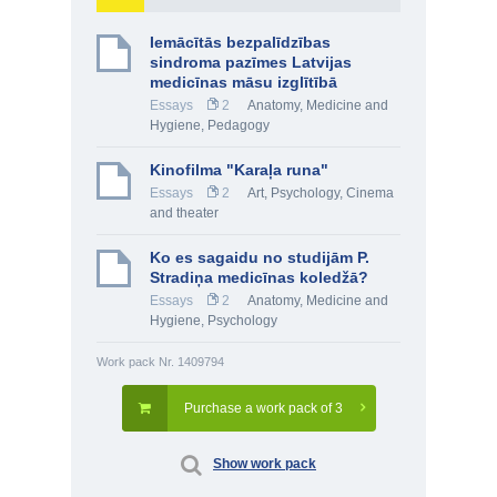
Iemācītās bezpalīdzības
sindroma pazīmes Latvijas
medicīnas māsu izglītībā
Essays
2
Anatomy, Medicine and
Hygiene
,
Pedagogy
Kinofilma "Karaļa runa"
Essays
2
Art
,
Psychology
,
Cinema
and theater
Ko es sagaidu no studijām P.
Stradiņa medicīnas koledžā?
Essays
2
Anatomy, Medicine and
Hygiene
,
Psychology
Work pack Nr. 1409794
Purchase a work pack of 3
Show work pack