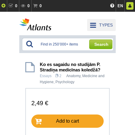
0
0
0
EN
TYPES
Search
Ko es sagaidu no studijām P.
Stradiņa medicīnas koledžā?
Essays
2
Anatomy, Medicine and
Hygiene
,
Psychology
2,49 €
Add to cart