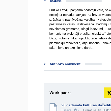
Extract
Līdzko Latviju pārņēma padomju vara, sākā
nepieļaut nekādu Latvijas, kā brīvas valsts 
izrādīšana pastāvošajai valdībai. Pateicoti
pastāvošās varas uzslavēšana. Padomju re
nevēlamas grāmatas, slēgti izdevumi, kuros
komunisma piekritēji prasīja nojaukt arī 
Daži, protams, tika nojaukti, taču lielākā d
pieminekļu renovācija, atjaunošana. Ienākot
rakstnieku un dzejnieku darbi.…
Author's comment
Work pack:
20.gadsimta kultūras dažādī
Essays
2
Literature
,
Art
,
Histor