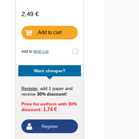
2,49 €
Add to cart
Add to
Wish List
Want cheaper?
Register
, add 1 paper and
receive
30% discount
!
Price for authors with 30%
1,74 €
discount:
Register