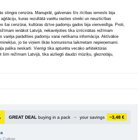
s stingra cenzūra. Manuprāt, galvenais šīs rīcības iemesls bija
aģitāciju, kuras rezultātā varētu rasties streiki un neuzticības
es šai cenzūrai, kultūras dzīve padomju gados bija vienveidīga. Proti,
žīmam ienākot Latvijā, nekavējoties tika iznīcinātas režīmam
 varēja parādīties padomju varai netīkama informācija. Aktīvākie
pieminekļus, jo tie viņiem likās komunisma laikmetam nepieņemami.
aļa palika neskarti. Vienīgi tika apturēta vecāko arhitektūras
 šim režīmam Latvijā, tika aizliegti daudzi mūziķu, gleznotāju,
GREAT DEAL
buying in a pack
➞
your savings
−3,48 €
ba
y, Culture