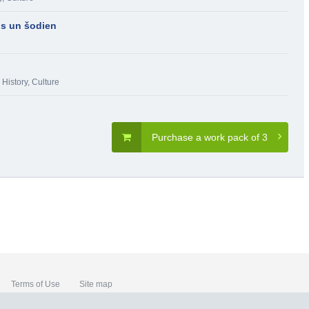
os un šodien
,
History, Culture
Purchase a work pack of 3
Terms of Use
Site map