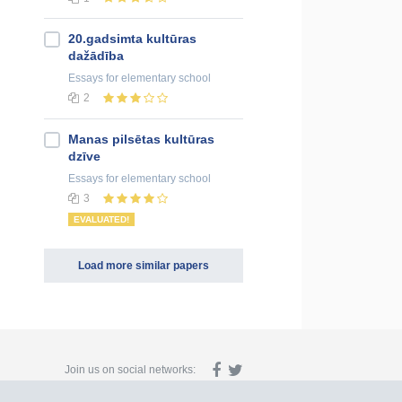
20.gadsimta kultūras
dažādība
Essays
for elementary school
2
Manas pilsētas kultūras
dzīve
Essays
for elementary school
3
EVALUATED!
Load more similar papers
Join us on social networks: