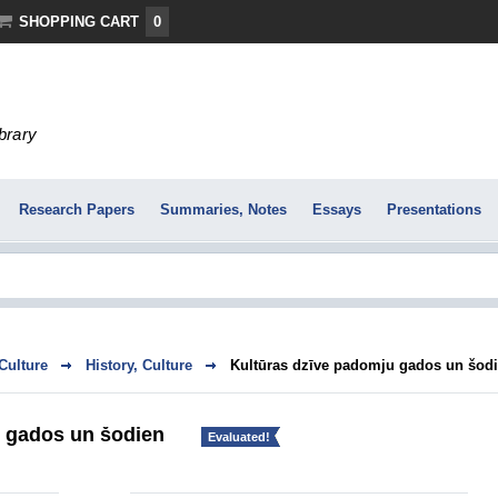
SHOPPING CART
0
ibrary
Research Papers
Summaries, Notes
Essays
Presentations
 Culture
History, Culture
Kultūras dzīve padomju gados un šod
u gados un šodien
Evaluated!