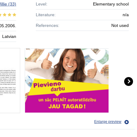
llie
(33)
Level:
Elementary school
Literature:
n/a
References:
Not used
05.2006.
Latvian
Enlarge preview