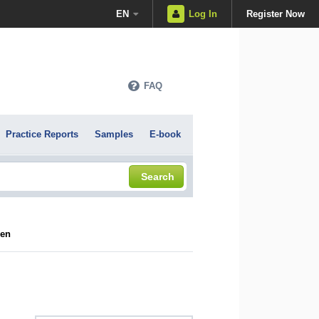
EN
Log In
Register Now
FAQ
Practice Reports
Samples
E-book
Search
ien