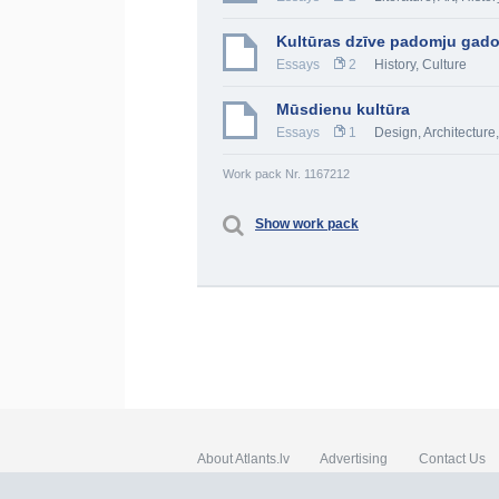
Kultūras dzīve padomju gad
Essays
2
History, Culture
Mūsdienu kultūra
Essays
1
Design, Architecture
Work pack Nr. 1167212
Show work pack
About Atlants.lv
Advertising
Contact Us