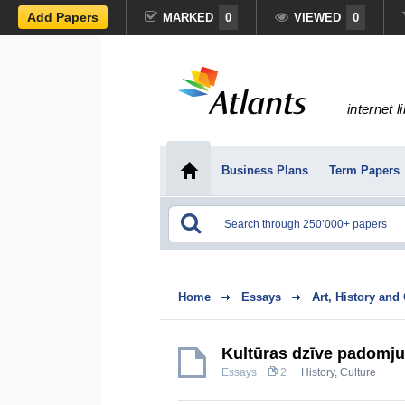
Add Papers
MARKED
0
VIEWED
0
internet l
Business Plans
Term Papers
Home
Essays
Art, History and
Kultūras dzīve padomj
Essays
2
History, Culture