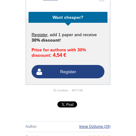
Want cheaper?
Register
, add 1 paper and receive
30% discount
!
Price for authors with 30%
4,54 €
discount:
Register
ID number:
907746
Author:
Inese Dziluma
(29)