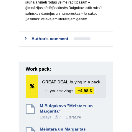
jaunajā vīrietī rodas vēlme radīt pašam –
ģimnāzijas pēdējās klasēs Bulgakovs sāk rakstīt
satīriskus dzejoļus un humoreskas – tā sakot
„iesildās” vēlākajām literārajām gaitām… …
Author's comment
Work pack:
GREAT DEAL
buying in a pack
➞
your savings
−4,98 €
M.Bulgakovs "Meistars un
Margarita"
Essays
7
Literature
Meistara un Margaritas