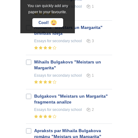
You can quickly add any
Essays
for secondary school
1
paper to your favourite.
Cool!
Romāna "Meistars un Margarita"
brīvības ideja
Essays
for secondary school
3
Mihails Bulgakovs "Meistars un
Margarita"
Essays
for secondary school
1
Bulgakovs "Meistars un Margarita"
fragmenta analīze
Essays
for secondary school
2
Apraksts par Mihaila Bulgakova
romānu "Meistars un Margarita"