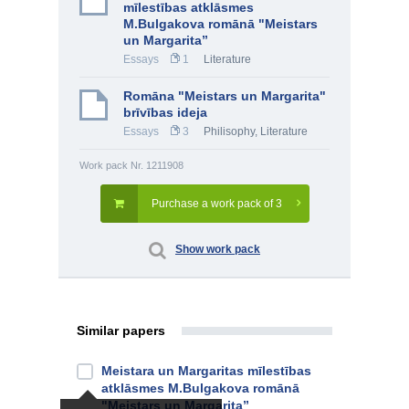
mīlestības atklāsmes
M.Bulgakova romānā "Meistars
un Margarita”
Essays
1
Literature
Romāna "Meistars un Margarita"
brīvības ideja
Essays
3
Philisophy
,
Literature
Work pack Nr. 1211908
Purchase a work pack of 3
Show work pack
Similar papers
Meistara un Margaritas mīlestības
atklāsmes M.Bulgakova romānā
"Meistars un Margarita”