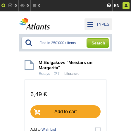
0
0
0
EN
TYPES
Search
M.Bulgakovs "Meistars un
Margarita"
Essays
7
Literature
6,49 €
Add to cart
Add to
Wish List