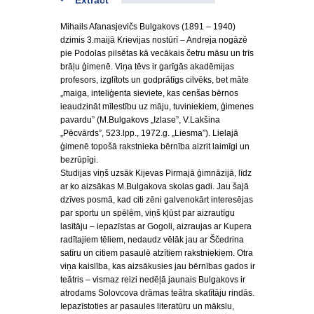
Extract
Mihails Afanasjevičs Bulgakovs (1891 – 1940)
dzimis 3.maijā Krievijas nostūrī – Andreja nogāzē
pie Podolas pilsētas kā vecākais četru māsu un trīs
brāļu ģimenē. Viņa tēvs ir garīgās akadēmijas
profesors, izglītots un godprātīgs cilvēks, bet māte
„maiga, inteliģenta sieviete, kas cenšas bērnos
ieaudzināt mīlestību uz māju, tuviniekiem, ģimenes
pavardu” (M.Bulgakovs „Izlase”, V.Lakšina
„Pēcvārds”, 523.lpp., 1972.g. „Liesma”). Lielajā
ģimenē topošā rakstnieka bērnība aizrit laimīgi un
bezrūpīgi.
Studijas viņš uzsāk Kijevas Pirmajā ģimnāzijā, līdz
ar ko aizsākas M.Bulgakova skolas gadi. Jau šajā
dzīves posmā, kad citi zēni galvenokārt interesējas
par sportu un spēlēm, viņš kļūst par aizrautīgu
lasītāju – iepazīstas ar Gogoli, aizraujas ar Kupera
radītajiem tēliem, nedaudz vēlāk jau ar Ščedrina
satīru un citiem pasaulē atzītiem rakstniekiem. Otra
viņa kaislība, kas aizsākusies jau bērnības gados ir
teātris – vismaz reizi nedēļā jaunais Bulgakovs ir
atrodams Solovcova drāmas teātra skatītāju rindās.
Iepazīstoties ar pasaules literatūru un mākslu,