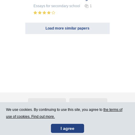
Essays
for secondary school
1
Load more similar papers
About Atlants.lv
Advertising
We use cookies. By continuing to use this site, you agree to
the terms of
use of cookies. Find out more.
Contact Us
Terms of Use
I agree