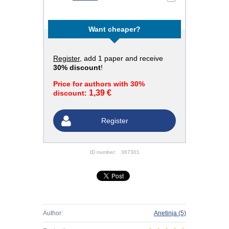
Want cheaper?
Register
, add 1 paper and receive
30% discount
!
Price for authors with 30%
1,39 €
discount:
Register
ID number:
367301
Author:
Anetinja
(5)