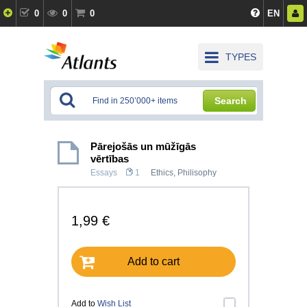
0
0
0
EN
TYPES
Search
Pārejošās un mūžīgās
vērtības
Essays
1
Ethics
,
Philisophy
1,99 €
Add to cart
Add to
Wish List