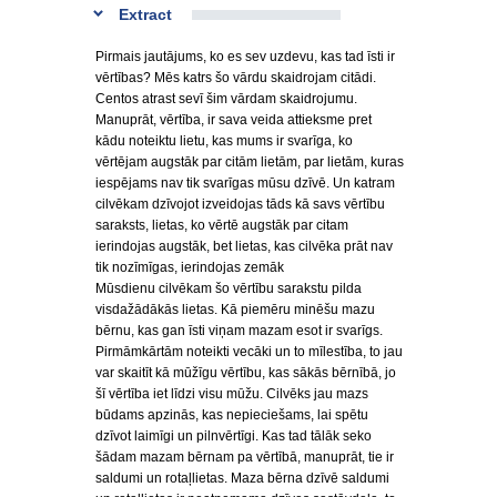
Extract
Pirmais jautājums, ko es sev uzdevu, kas tad īsti ir
vērtības? Mēs katrs šo vārdu skaidrojam citādi.
Centos atrast sevī šim vārdam skaidrojumu.
Manuprāt, vērtība, ir sava veida attieksme pret
kādu noteiktu lietu, kas mums ir svarīga, ko
vērtējam augstāk par citām lietām, par lietām, kuras
iespējams nav tik svarīgas mūsu dzīvē. Un katram
cilvēkam dzīvojot izveidojas tāds kā savs vērtību
saraksts, lietas, ko vērtē augstāk par citam
ierindojas augstāk, bet lietas, kas cilvēka prāt nav
tik nozīmīgas, ierindojas zemāk
Mūsdienu cilvēkam šo vērtību sarakstu pilda
visdažādākās lietas. Kā piemēru minēšu mazu
bērnu, kas gan īsti viņam mazam esot ir svarīgs.
Pirmāmkārtām noteikti vecāki un to mīlestība, to jau
var skaitīt kā mūžīgu vērtību, kas sākās bērnībā, jo
šī vērtība iet līdzi visu mūžu. Cilvēks jau mazs
būdams apzinās, kas nepieciešams, lai spētu
dzīvot laimīgi un pilnvērtīgi. Kas tad tālāk seko
šādam mazam bērnam pa vērtībā, manuprāt, tie ir
saldumi un rotaļlietas. Maza bērna dzīvē saldumi