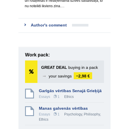
un rotaļlietas ir neatņemama dzīves sastāvdaļa, to
nu noteikti ikviens zina.…
Author's comment
Work pack:
GREAT DEAL
buying in a pack
➞
your savings
−2,98 €
Garīgās vērtības Senajā Grieķijā
Essays
1
Ethics
Manas galvenās vērtības
Essays
1
Psychology
,
Philisophy
,
Ethics