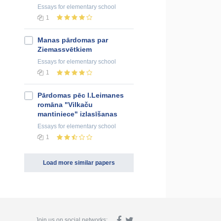
Essays
for elementary school
1
Manas pārdomas par
Ziemassvētkiem
Essays
for elementary school
1
Pārdomas pēc I.Leimanes
romāna "Vilkaču
mantiniece" izlasīšanas
Essays
for elementary school
1
Load more similar papers
Join us on social networks: