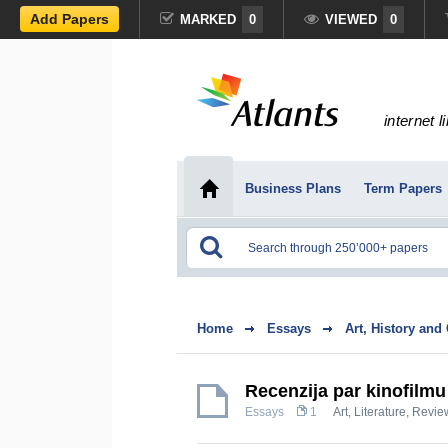
Add Papers
MARKED
0
VIEWED
0
internet l
Business Plans
Term Papers
Home
Essays
Art, History and
Recenzija par kinofilmu
Essays
1
Art
,
Literature
,
Revie