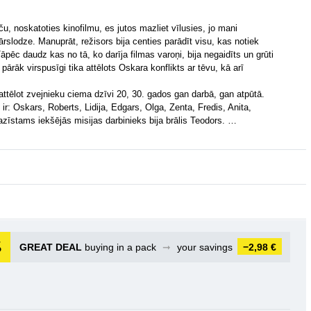
ču, noskatoties kinofilmu, es jutos mazliet vīlusies, jo mani
ārslodze. Manuprāt, režisors bija centies parādīt visu, kas notiek
āpēc daudz kas no tā, ko darīja filmas varoņi, bija negaidīts un grūti
ārāk virspusīgi tika attēlots Oskara konflikts ar tēvu, kā arī
attēlot zvejnieku ciema dzīvi 20, 30. gados gan darbā, gan atpūtā.
ir: Oskars, Roberts, Lidija, Edgars, Olga, Zenta, Fredis, Anita,
zīstams iekšējās misijas darbinieks bija brālis Teodors. …
GREAT DEAL
buying in a pack
➞
your savings
−2,98 €