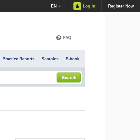
EN
Log In
Register Now
FAQ
Practice Reports
Samples
E-book
Search