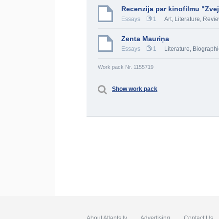
Recenzija par kinofilmu "Zve
Essays
1
Art
,
Literature
,
Revi
Zenta Mauriņa
Essays
1
Literature
,
Biographi
Work pack Nr. 1155719
Show work pack
About Atlants.lv
Advertising
Contact Us