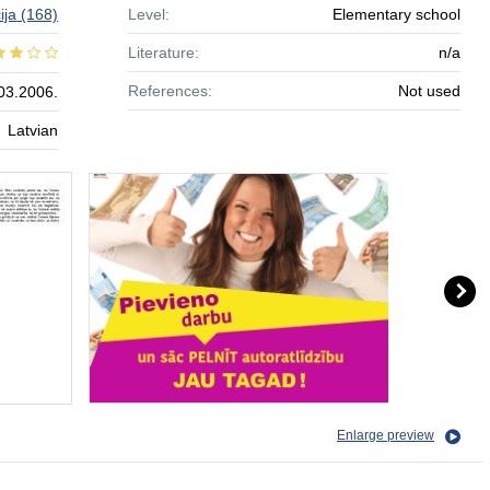
cija
(168)
Level:
Elementary school
Literature:
n/a
References:
Not used
03.2006.
Latvian
Enlarge preview