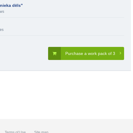
jnieka dēls"
ews
es
Purchase a work pack of 3
Terms of Use
Site map