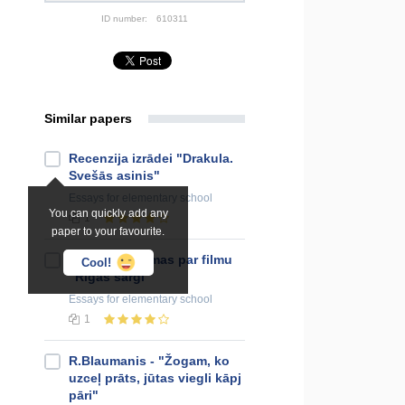
ID number:
610311
Similar papers
Recenzija izrādei "Drakula.
Svešās asinis"
Essays
for elementary school
You can quickly add any
1
paper to your favourite.
Manas pārdomas par filmu
Cool!
"Rīgas sargi"
Essays
for elementary school
1
R.Blaumanis - "Žogam, ko
uzceļ prāts, jūtas viegli kāpj
pāri"