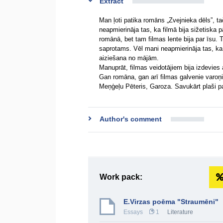
Extract
Man ļoti patika romāns „Zvejnieka dēls”, ta
neapmierināja tas, ka filmā bija sižetiska p
romānā, bet tam filmas lente bija par īsu. T
saprotams. Vēl mani neapmierināja tas, ka p
aiziešana no mājām.
Manuprāt, filmas veidotājiem bija izdevies 
Gan romāna, gan arī filmas galvenie varoņi 
Meņģeļu Pēteris, Garoza. Savukārt plaši pa
Author's comment
Work pack:
E.Virzas poēma "Straumēni"
Essays
1
Literature