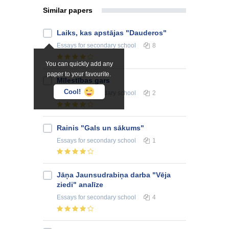
Similar papers
Laiks, kas apstājas "Dauderos"
Essays
for secondary school
8
You can quickly add any
paper to your favourite.
Mīlestības gars
Cool!
Essays
for secondary school
2
Rainis "Gals un sākums"
Essays
for secondary school
1
Jāņa Jaunsudrabiņa darba "Vēja
ziedi" analīze
Essays
for secondary school
4