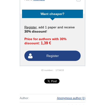
Want cheaper?
Register
, add 1 paper and receive
30% discount
!
Price for authors with 30%
1,39 €
discount:
Register
ID number:
173433
Author:
Anonymous author
(1)