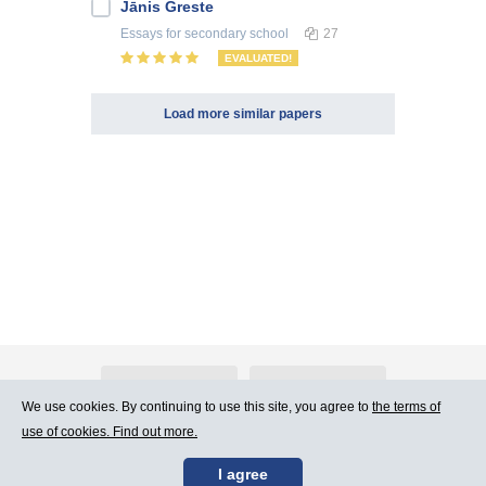
Jānis Greste
Essays
for secondary school
27
EVALUATED!
Load more similar papers
About Atlants.lv
Advertising
We use cookies. By continuing to use this site, you agree to
the terms of
use of cookies. Find out more.
Contact Us
Terms of Use
I agree