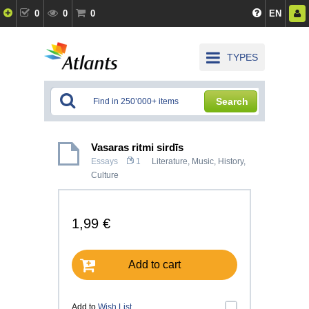
0
0
0
EN
TYPES
Search
Vasaras ritmi sirdīs
Essays
1
Literature
,
Music
,
History,
Culture
1,99 €
Add to cart
Add to
Wish List