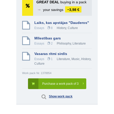
GREAT DEAL
buying in a pack
➞
your savings
−3,98 €
Laiks, kas apstājas "Dauderos"
Essays
8
History, Culture
Mīlestības gars
Essays
2
Philisophy
,
Literature
Vasaras ritmi sirdīs
Essays
1
Literature
,
Music
,
History,
Culture
Work pack Nr. 1378854
Purchase a work pack of 3
Show work pack