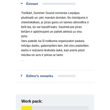
Extract
Treškārt, Summer Sound norisinās Liepājas
pludmalē un, pēc manām domām, šis risinājums ir
vislieliskākais, jo jūras gaiss un laimes atmosfēra ir
tieši tas, ko var baudīt katrs. Saulrieti pie jūras
tiešām ir apbŗīnojami un paliek atmiņā uz visu
dzīvi.
Varu pateikt, ka šī notikuma organizatori padara
milzīgu darbu, gatavojoties tam, bet viņu padarītais
darbs ir redzams festivāla laikā, kad asinīs plūst
mūzika un acis ir pilnas ar laimi.
…
Editor's remarks
Work pack: