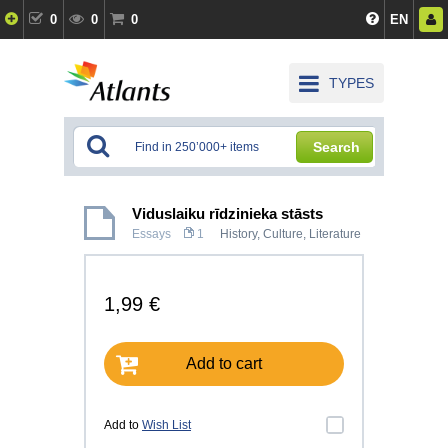
0
0
0
EN
TYPES
Search
Viduslaiku rīdzinieka stāsts
Essays
1
History, Culture
,
Literature
1,99 €
Add to cart
Add to
Wish List