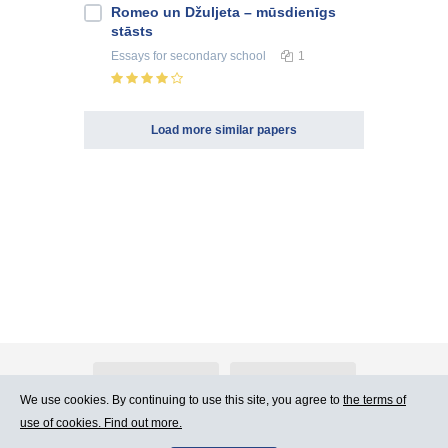
Romeo un Džuljeta – mūsdienīgs
stāsts
Essays
for secondary school
1
Load more similar papers
About Atlants.lv
Advertising
We use cookies. By continuing to use this site, you agree to
the terms of
use of cookies. Find out more.
Contact Us
Terms of Use