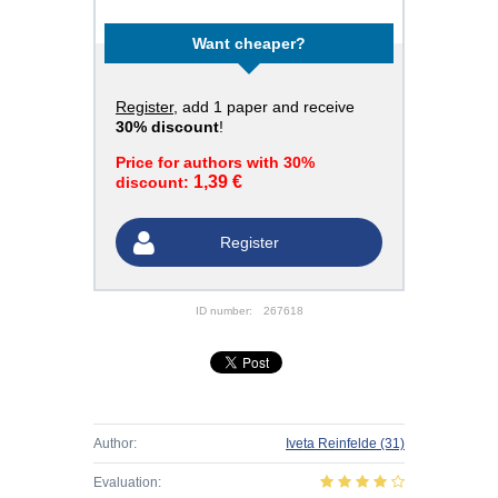
Want cheaper?
Register
, add 1 paper and receive
30% discount
!
Price for authors with 30%
1,39 €
discount:
Register
ID number:
267618
Author:
Iveta Reinfelde
(31)
Evaluation: