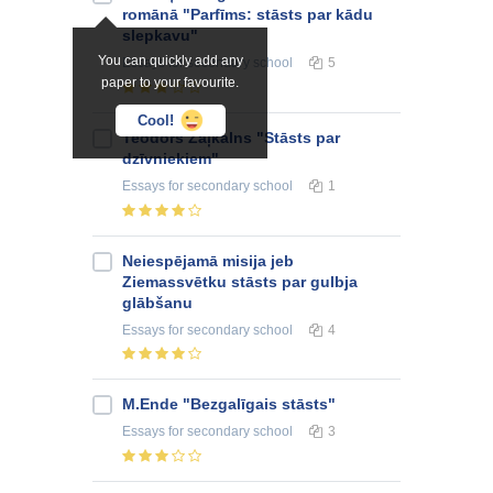
romānā "Parfīms: stāsts par kādu
slepkavu"
You can quickly add any
Essays
for secondary school
5
paper to your favourite.
Cool!
Teodors Zaļkalns "Stāsts par
dzīvniekiem"
Essays
for secondary school
1
Neiespējamā misija jeb
Ziemassvētku stāsts par gulbja
glābšanu
Essays
for secondary school
4
M.Ende "Bezgalīgais stāsts"
Essays
for secondary school
3