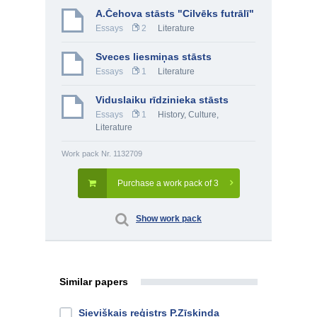
A.Čehova stāsts "Cilvēks futrālī"
Essays
2
Literature
Sveces liesmiņas stāsts
Essays
1
Literature
Viduslaiku rīdzinieka stāsts
Essays
1
History, Culture
,
Literature
Work pack Nr. 1132709
Purchase a work pack of 3
Show work pack
Similar papers
Sievišķais reģistrs P.Zīskinda