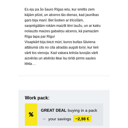
Es eju pa šo šauro Rīgas ielu, kur smiltis zem
kājām plūst, un atceros tās dienas, kad jaunības
gars bija manī. Bet šodien ar trīcošām,
sasprēgātām rokām maizīti lēni laužu, un ar katru
nolauzto maizes gabaliņu atceros, kā pamazām
Rīga tapa par Rīgu!
Visapkārt bija biezi mūri, kuros bultas šāviena
attālumā cits no cita atradās augsti torņi, kur lieli
vārti tos vienoja. Kad vakara krēsla tuvojās vārti
aizvērās un atvērās tikai īsu brīdi pirms saules
lēkta.…
Work pack:
GREAT DEAL
buying in a pack
➞
your savings
−2,98 €