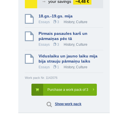
➞
your savings
−4,48 €
18.gs.-19.gs. mija
Essays
3
History, Culture
Pirmais pasaules karš un
pārmaiņas pēc tā
Essays
3
History, Culture
Viduslaiku un jauno laiku mija
bija strauju pārmaiņu laiks
Essays
1
History, Culture
Work pack Nr. 1142076
Purchase a work pack of 3
Show work pack