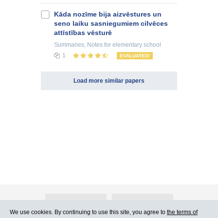
Kāda nozīme bija aizvēstures un
seno laiku sasniegumiem cilvēces
attīstības vēsturē
Summaries, Notes
for elementary school
1
EVALUATED!
Load more similar papers
About Atlants.lv
Advertising
We use cookies. By continuing to use this site, you agree to
the terms of