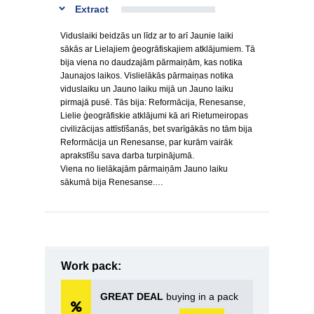
Extract
Viduslaiki beidzās un līdz ar to arī Jaunie laiki
sākās ar Lielajiem ģeogrāfiskajiem atklājumiem. Tā
bija viena no daudzajām pārmaiņām, kas notika
Jaunajos laikos. Vislielākās pārmaiņas notika
viduslaiku un Jauno laiku mijā un Jauno laiku
pirmajā pusē. Tās bija: Reformācija, Renesanse,
Lielie ģeogrāfiskie atklājumi kā ari Rietumeiropas
civilizācijas attīstīšanās, bet svarīgākās no tām bija
Reformācija un Renesanse, par kurām vairāk
aprakstīšu sava darba turpinājumā.
Viena no lielākajām pārmaiņām Jauno laiku
sākumā bija Renesanse.…
Work pack:
GREAT DEAL
buying in a pack