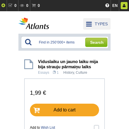
0
0
0
EN
TYPES
Search
Viduslaiku un jauno laiku mija
bija strauju pārmaiņu laiks
Essays
1
History, Culture
1,99 €
Add to cart
Add to
Wish List