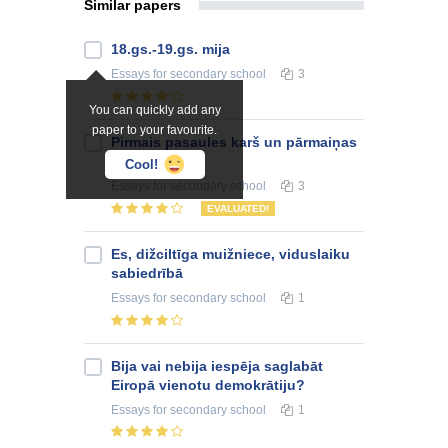
Similar papers
18.gs.-19.gs. mija
Essays
for secondary school
3
You can quickly add any
paper to your favourite.
Pirmais pasaules karš un pārmaiņas
pēc tā
Cool!
Essays
for secondary school
3
EVALUATED!
Es, dižciltīga muižniece, viduslaiku
sabiedrībā
Essays
for secondary school
1
Bija vai nebija iespēja saglabāt
Eiropā vienotu demokrātiju?
Essays
for secondary school
1