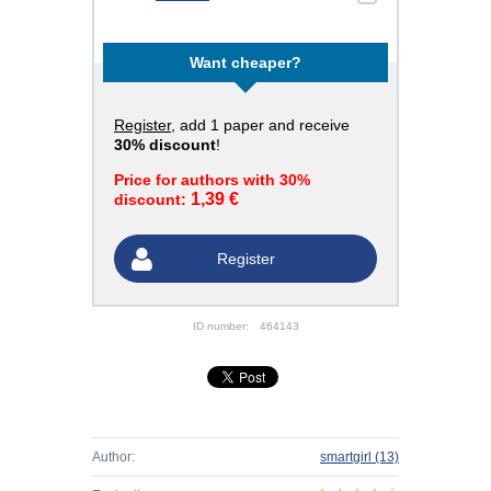
Want cheaper?
Register
, add 1 paper and receive
30% discount
!
Price for authors with 30%
1,39 €
discount:
Register
ID number:
464143
Author:
smartgirl
(13)