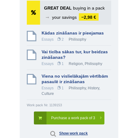
GREAT DEAL
buying in a pack
➞
your savings
−2,98 €
Kādas zināšanas ir pieejamas
Essays
2
Philisophy
Vai ticība sākas tur, kur beidzas
zināšanas?
Essays
1
Religion
,
Philisophy
Viena no vislielākajām vērtībām
pasaulē ir zināšanas
Essays
1
Philisophy
,
History,
Culture
Work pack Nr. 1139153
Purchase a work pack of 3
Show work pack