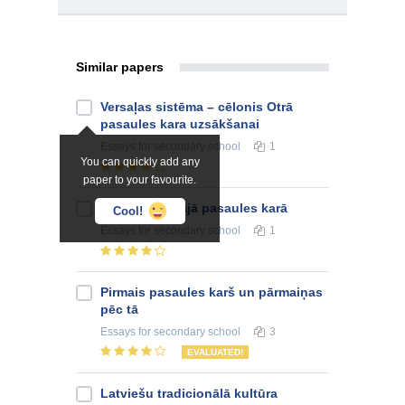
Similar papers
Versaļas sistēma – cēlonis Otrā
pasaules kara uzsākšanai
Essays
for secondary school
1
You can quickly add any
paper to your favourite.
Latvieši Pirmajā pasaules karā
Cool!
Essays
for secondary school
1
Pirmais pasaules karš un pārmaiņas
pēc tā
Essays
for secondary school
3
EVALUATED!
Latviešu tradicionālā kultūra