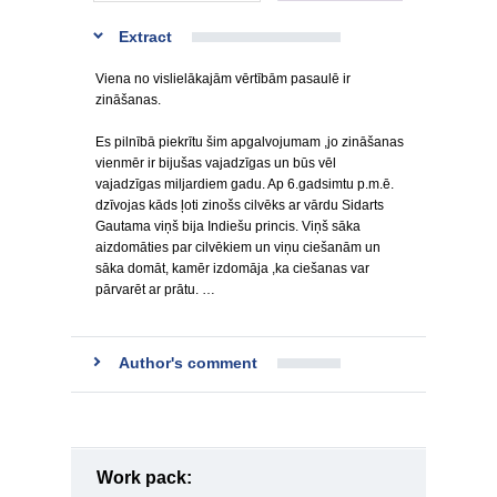
Extract
Viena no vislielākajām vērtībām pasaulē ir
zināšanas.
Es pilnībā piekrītu šim apgalvojumam ,jo zināšanas
vienmēr ir bijušas vajadzīgas un būs vēl
vajadzīgas miljardiem gadu. Ap 6.gadsimtu p.m.ē.
dzīvojas kāds ļoti zinošs cilvēks ar vārdu Sidarts
Gautama viņš bija Indiešu princis. Viņš sāka
aizdomāties par cilvēkiem un viņu ciešanām un
sāka domāt, kamēr izdomāja ,ka ciešanas var
pārvarēt ar prātu. …
Author's comment
Work pack: