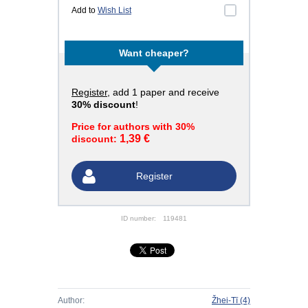
Add to
Wish List
Want cheaper?
Register
, add 1 paper and receive
30% discount
!
Price for authors with 30%
1,39 €
discount:
Register
ID number:
119481
Author:
Žhei-Tī
(4)