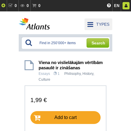
0
0
0
EN
TYPES
Search
Viena no vislielākajām vērtībām
pasaulē ir zināšanas
Essays
1
Philisophy
,
History,
Culture
1,99 €
Add to cart