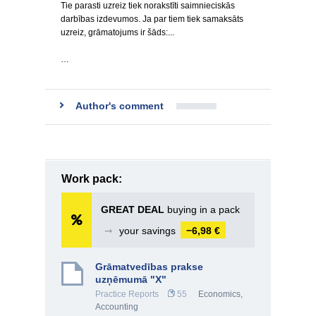
Tie parasti uzreiz tiek norakstīti saimnieciskās
darbības izdevumos. Ja par tiem tiek samaksāts
uzreiz, grāmatojums ir šāds:...
…
Author's comment
Work pack:
GREAT DEAL
buying in a pack
➞
your savings
−6,98 €
Grāmatvedības prakse
uzņēmumā "X"
Practice Reports
55
Economics
,
Accounting