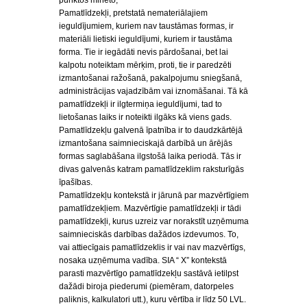
punktos minēto,
Pamatlīdzekļi, pretstatā nemateriālajiem
ieguldījumiem, kuriem nav taustāmas formas, ir
materiāli lietiski ieguldījumi, kuriem ir taustāma
forma. Tie ir iegādāti nevis pārdošanai, bet lai
kalpotu noteiktam mērķim, proti, tie ir paredzēti
izmantošanai ražošanā, pakalpojumu sniegšanā,
administrācijas vajadzībām vai iznomāšanai. Tā kā
pamatlīdzekļi ir ilgtermiņa ieguldījumi, tad to
lietošanas laiks ir noteikti ilgāks kā viens gads.
Pamatlīdzekļu galvenā īpatnība ir to daudzkārtējā
izmantošana saimnieciskajā darbībā un ārējās
formas saglabāšana ilgstošā laika periodā. Tās ir
divas galvenās katram pamatlīdzeklim raksturīgās
īpašības.
Pamatlīdzekļu kontekstā ir jārunā par mazvērtīgiem
pamatlīdzekļiem. Mazvērtīgie pamatlīdzekļi ir tādi
pamatlīdzekļi, kurus uzreiz var norakstīt uzņēmuma
saimnieciskās darbības dažādos izdevumos. To,
vai attiecīgais pamatlīdzeklis ir vai nav mazvērtīgs,
nosaka uzņēmuma vadība. SIA “ X” kontekstā
parasti mazvērtīgo pamatlīdzekļu sastāvā ietilpst
dažādi biroja piederumi (piemēram, datorpeles
paliknis, kalkulatori utt.), kuru vērtība ir līdz 50 LVL.