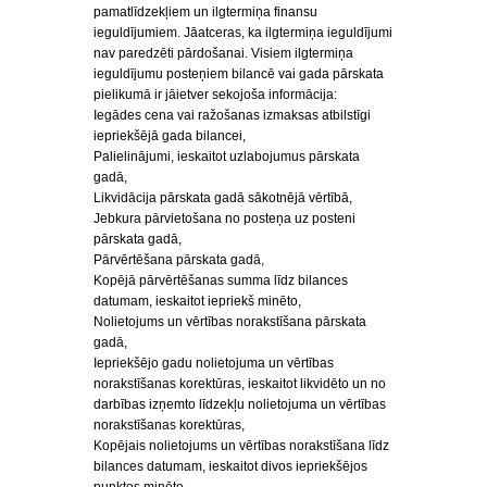
pamatlīdzekļiem un ilgtermiņa finansu
ieguldījumiem. Jāatceras, ka ilgtermiņa ieguldījumi
nav paredzēti pārdošanai. Visiem ilgtermiņa
ieguldījumu posteņiem bilancē vai gada pārskata
pielikumā ir jāietver sekojoša informācija:
Iegādes cena vai ražošanas izmaksas atbilstīgi
iepriekšējā gada bilancei,
Palielinājumi, ieskaitot uzlabojumus pārskata
gadā,
Likvidācija pārskata gadā sākotnējā vērtībā,
Jebkura pārvietošana no posteņa uz posteni
pārskata gadā,
Pārvērtēšana pārskata gadā,
Kopējā pārvērtēšanas summa līdz bilances
datumam, ieskaitot iepriekš minēto,
Nolietojums un vērtības norakstīšana pārskata
gadā,
Iepriekšējo gadu nolietojuma un vērtības
norakstīšanas korektūras, ieskaitot likvidēto un no
darbības izņemto līdzekļu nolietojuma un vērtības
norakstīšanas korektūras,
Kopējais nolietojums un vērtības norakstīšana līdz
bilances datumam, ieskaitot divos iepriekšējos