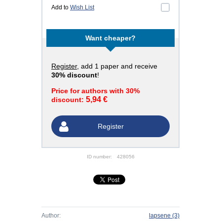
Add to
Wish List
Want cheaper?
Register
, add 1 paper and receive
30% discount
!
Price for authors with 30%
5,94 €
discount:
Register
ID number:
428056
Author:
lapsene
(3)