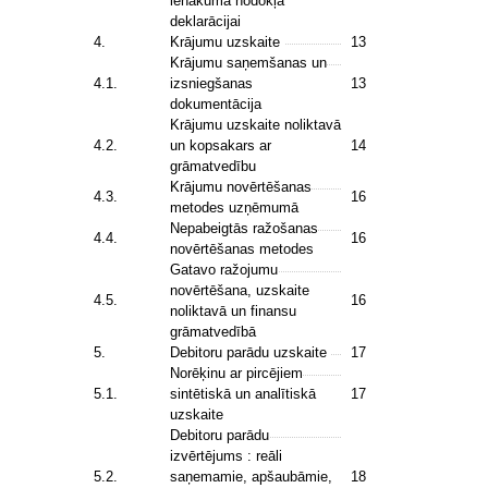
ienākuma nodokļa
deklarācijai
4.
Krājumu uzskaite
13
Krājumu saņemšanas un
4.1.
izsniegšanas
13
dokumentācija
Krājumu uzskaite noliktavā
4.2.
un kopsakars ar
14
grāmatvedību
Krājumu novērtēšanas
4.3.
16
metodes uzņēmumā
Nepabeigtās ražošanas
4.4.
16
novērtēšanas metodes
Gatavo ražojumu
novērtēšana, uzskaite
4.5.
16
noliktavā un finansu
grāmatvedībā
5.
Debitoru parādu uzskaite
17
Norēķinu ar pircējiem
5.1.
sintētiskā un analītiskā
17
uzskaite
Debitoru parādu
izvērtējums : reāli
5.2.
saņemamie, apšaubāmie,
18