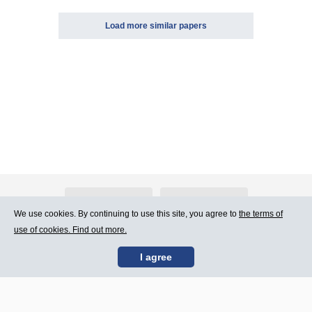
Load more similar papers
About Atlants.lv
Advertising
We use cookies. By continuing to use this site, you agree to
the terms of
use of cookies. Find out more.
Contact Us
Terms of Use
I agree
SIA „CDI” © 2002 -
Site map
2026