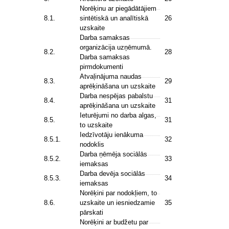
Norēķinu ar piegādātājiem
8.1.
sintētiskā un analītiskā
26
uzskaite
Darba samaksas
organizācija uzņēmumā.
8.2.
28
Darba samaksas
pirmdokumenti
Atvaļinājuma naudas
8.3.
29
aprēķināšana un uzskaite
Darba nespējas pabalstu
8.4.
31
aprēķināšana un uzskaite
Ieturējumi no darba algas,
8.5.
31
to uzskaite
Iedzīvotāju ienākuma
8.5.1.
32
nodoklis
Darba ņēmēja sociālās
8.5.2.
33
iemaksas
Darba devēja sociālās
8.5.3.
34
iemaksas
Norēķini par nodokļiem, to
8.6.
uzskaite un iesniedzamie
35
pārskati
Norēķini ar budžetu par