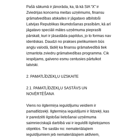
Pašā sākumā ir jānorāda, ka, tā kā SIA “X” ir
Zviedrijas koncerna meitas uzņēmums, finansu
grāmatvedības atskaites ir jāgatavo atbilstoši
Latvijas Republikas likumdošanas prasībām, kā arī
jāgatavo speciāli mātes uzņēmuma pieprasīti
pārskati, kuri ir jāsastāda papildus, jo to formas nav
identiskas. Daudzi no prakses pielikumiem būs
angļu valodā, tādēļ ka finansu grāmatvedībā tiek
izmantota zviedru grāmatvedības programma. Cik
iespējams, galveno esmu centusies pārtulkot
latviski.
2. PAMATLĪDZEKĻU UZSKAITE
2.1. PAMATLĪDZEKĻU SASTĀVS UN
NOVĒRTĒŠANA
Viens no ilgtermiņa ieguldījumu veidiem ir
pamatlīdzekļi. Ilgtermiņa ieguldījumi ir līdzekļi, kas
ir paredzēti ilgstošai lietošanai uzņēmuma
saimnieciskajā darbībā vai ir ieguldīti ilglietojamos
objektos. Tie sastāv no: nemateriālajiem
ieguldījumiem jeb nemateriālajiem aktīviem,