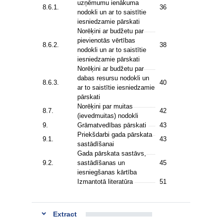
uzņēmumu ienākuma
8.6.1.
36
nodokli un ar to saistītie
iesniedzamie pārskati
Norēķini ar budžetu par
pievienotās vērtības
8.6.2.
38
nodokli un ar to saistītie
iesniedzamie pārskati
Norēķini ar budžetu par
dabas resursu nodokli un
8.6.3.
40
ar to saistītie iesniedzamie
pārskati
Norēķini par muitas
8.7.
42
(ievedmuitas) nodokli
9.
Grāmatvedības pārskati
43
Priekšdarbi gada pārskata
9.1.
43
sastādīšanai
Gada pārskata sastāvs,
9.2.
sastādīšanas un
45
iesniegšanas kārtība
Izmantotā literatūra
51
Extract