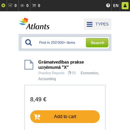
0
0
0
EN
TYPES
Search
Grāmatvedības prakse
uzņēmumā "X"
Practice Reports
55
Economics
,
Accounting
8,49 €
Add to cart