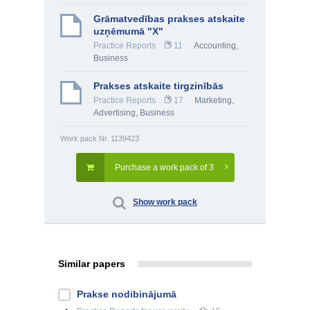
Grāmatvedības prakses atskaite
uzņēmumā "X"
Practice Reports
11
Accounting
,
Business
Prakses atskaite tirgzinībās
Practice Reports
17
Marketing,
Advertising
,
Business
Work pack Nr. 1139423
Purchase a work pack of 3
Show work pack
Similar papers
Prakse nodibinājumā