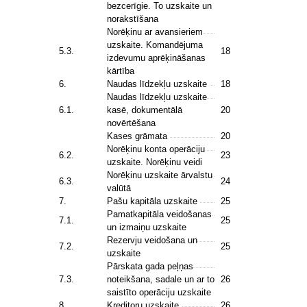
bezcerīgie. To uzskaite un
norakstīšana
Norēķinu ar avansieriem
uzskaite. Komandējuma
5.3.
18
izdevumu aprēķināšanas
kārtība
6.
Naudas līdzekļu uzskaite
18
Naudas līdzekļu uzskaite
6.1.
kasē, dokumentālā
20
novērtēšana
Kases grāmata
20
Norēķinu konta operāciju
6.2.
23
uzskaite. Norēķinu veidi
Norēķinu uzskaite ārvalstu
6.3.
24
valūtā
7.
Pašu kapitāla uzskaite
25
Pamatkapitāla veidošanas
7.1.
25
un izmaiņu uzskaite
Rezervju veidošana un
7.2.
25
uzskaite
Pārskata gada peļņas
7.3.
noteikšana, sadale un ar to
26
saistīto operāciju uzskaite
8.
Kreditoru uzskaite
26