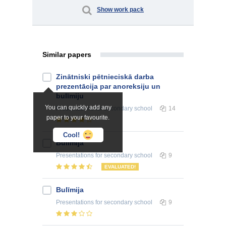
Show work pack
Similar papers
Zinātniski pētnieciskā darba
prezentācija par anoreksiju un
bulīmiju
You can quickly add any
Presentations
for secondary school
14
paper to your favourite.
Cool!
Bulīmija
Presentations
for secondary school
9
EVALUATED!
Bulīmija
Presentations
for secondary school
9