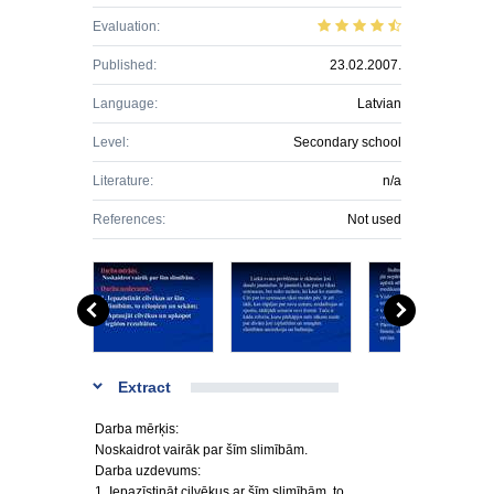
Evaluation:
Published:
23.02.2007.
Language:
Latvian
Level:
Secondary school
Literature:
n/a
References:
Not used
Extract
Darba mērķis:
Noskaidrot vairāk par šīm slimībām.
Darba uzdevums:
1. Iepazīstināt cilvēkus ar šīm slimībām, to