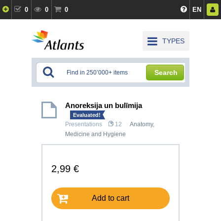
0
0
0
EN
TYPES
Search
Anoreksija un bulīmija
Evaluated!
Presentations
12
Anatomy,
Medicine and Hygiene
2,99 €
Add to cart