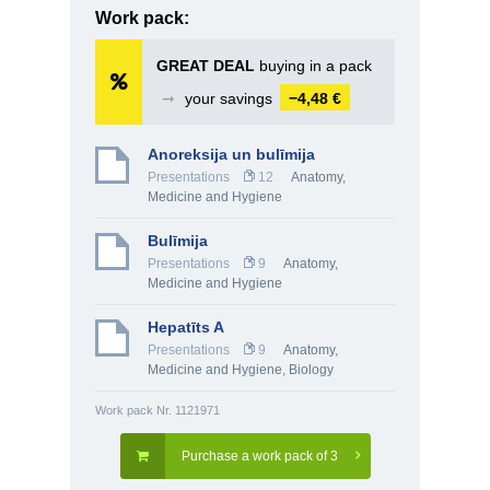
Work pack:
GREAT DEAL
buying in a pack
➞
your savings
−4,48 €
Anoreksija un bulīmija
Presentations
12
Anatomy,
Medicine and Hygiene
Bulīmija
Presentations
9
Anatomy,
Medicine and Hygiene
Hepatīts A
Presentations
9
Anatomy,
Medicine and Hygiene
,
Biology
Work pack Nr. 1121971
Purchase a work pack of 3