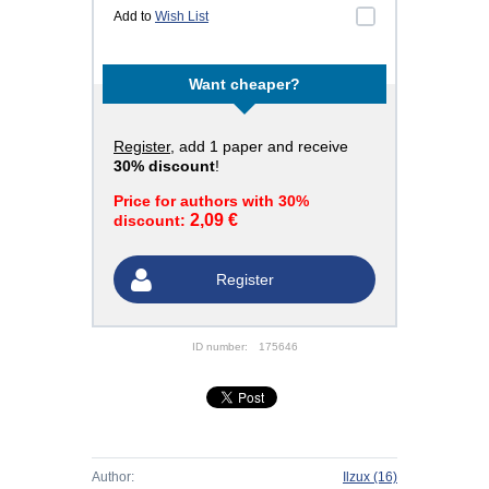
Add to
Wish List
Want cheaper?
Register
, add 1 paper and receive
30% discount
!
Price for authors with 30%
2,09 €
discount:
Register
ID number:
175646
Author:
Ilzux
(16)