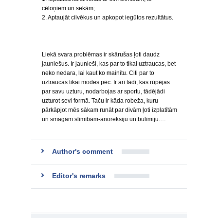
cēloņiem un sekām;
2. Aptaujāt cilvēkus un apkopot iegūtos rezultātus.
Liekā svara problēmas ir skārušas ļoti daudz
jauniešus. Ir jaunieši, kas par to tikai uztraucas, bet
neko nedara, lai kaut ko mainītu. Citi par to
uztraucas tikai modes pēc. Ir arī tādi, kas rūpējas
par savu uzturu, nodarbojas ar sportu, tādējādi
uzturot sevi formā. Taču ir kāda robeža, kuru
pārkāpjot mēs sākam runāt par divām ļoti izplatītām
un smagām slimībām-anoreksiju un bulīmiju.…
Author's comment
Editor's remarks