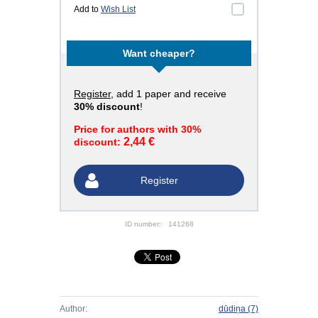
Add to
Wish List
Want cheaper?
Register
, add 1 paper and receive
30% discount
!
Price for authors with 30%
2,44 €
discount:
Register
ID number:
141268
Author:
dūdiņa
(7)