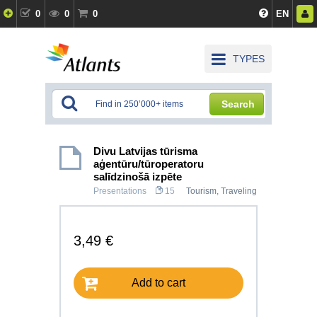
0
0
0
EN
TYPES
Search
Divu Latvijas tūrisma
aģentūru/tūroperatoru
salīdzinošā izpēte
Presentations
15
Tourism, Traveling
3,49 €
Add to cart