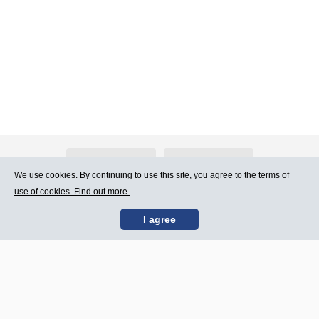
About Atlants.lv
Advertising
We use cookies. By continuing to use this site, you agree to
the terms of
use of cookies. Find out more.
Contact Us
Terms of Use
I agree
SIA „CDI” © 2002 -
Site map
2026