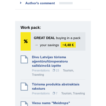
Author's comment
Work pack:
GREAT DEAL
buying in a pack
➞
your savings
−4,48 €
Divu Latvijas tūrisma
aģentūru/tūroperatoru
salīdzinošā izpēte
Presentations
15
Tourism,
Traveling
Tūrisma produkta abstraktais
raksturs
Presentations
7
Tourism, Traveling
Viesu nams "Meidrops"