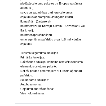
piedāvā ceļojumu paketes pa Eiropas valstīm (ar
autobusu),
savus un sadarbības partneru ceļojumus,
ceļojumus ar prāmjiem (Jaungada kruīzi),
līdmašīnām (čarterreisi),
noformēt vīzu uz Krieviju, Ukrainu, Kazahstānu vai
Baltkrieviju,
noformēt apdrošināšanu,
un ar aģentūras palīdzību organizēt individuālu
ceļojumu.
Tūrisma uzņēmuma funkcijas
Primārās funkcijas:
Ražošanas funkcija- kombinē atsevišķus tūrisma
elementus ceļojuma paketē;
Netieši pārdod patērētājiem ar tūrisma aģentūru
palīdzību.
Sekundārās funkcijas:
Autobusu noma;
Ceļojumu apdrošināšana;
Vīzu noformēšana.…