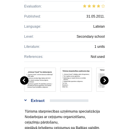
Evaluation:
Published:
31.05.2011.
Language:
Latvian
Level:
Secondary school
Literature:
1 units
References:
Not used
Extract
Tūrisma starpniecības uzņēmuma specializācija
Nodarbojas ar ceļojumu organizēšanu,
ceļazīmju pārdošanu,
piedāvā brīvdienu ceļojumus pa Baltijas valstīm,