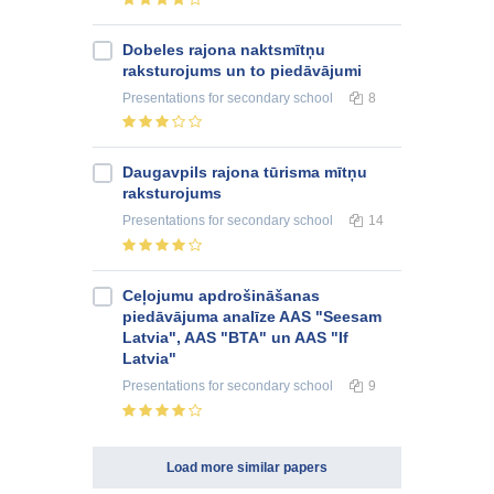
Dobeles rajona naktsmītņu
raksturojums un to piedāvājumi
Presentations
for secondary school
8
Daugavpils rajona tūrisma mītņu
raksturojums
Presentations
for secondary school
14
Ceļojumu apdrošināšanas
piedāvājuma analīze AAS "Seesam
Latvia", AAS "BTA" un AAS "If
Latvia"
Presentations
for secondary school
9
Load more similar papers