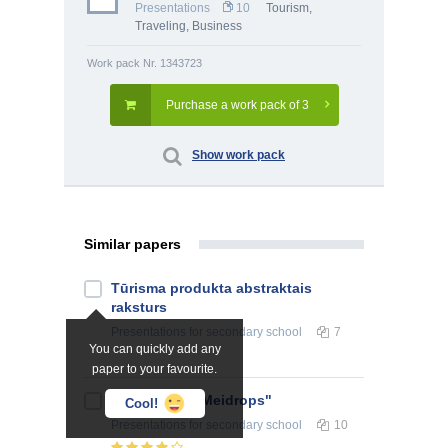
Presentations
10
Tourism,
Traveling
,
Business
Work pack Nr. 1343723
Purchase a work pack of 3
Show work pack
Similar papers
Tūrisma produkta abstraktais
raksturs
Presentations
for secondary school
7
You can quickly add any
paper to your favourite.
Viesu nams "Meidrops"
Cool!
Presentations
for secondary school
10