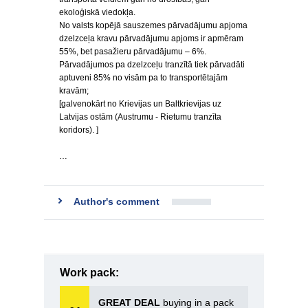
ekoloģiskā viedokļa.
No valsts kopējā sauszemes pārvadājumu apjoma
dzelzceļa kravu pārvadājumu apjoms ir apmēram
55%, bet pasažieru pārvadājumu – 6%.
Pārvadājumos pa dzelzceļu tranzītā tiek pārvadāti
aptuveni 85% no visām pa to transportētajām
kravām;
[galvenokārt no Krievijas un Baltkrievijas uz
Latvijas ostām (Austrumu - Rietumu tranzīta
koridors). ]
…
Author's comment
Work pack:
GREAT DEAL
buying in a pack