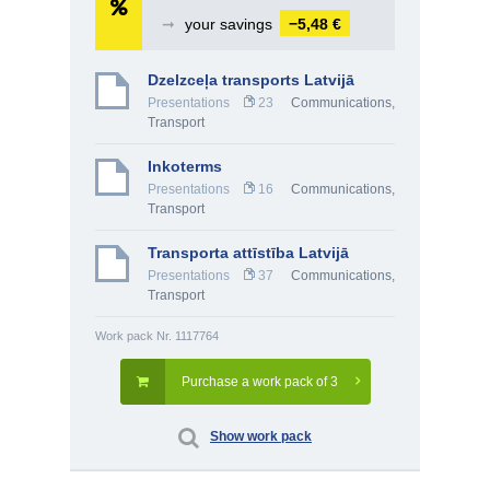
➞
your savings
−5,48 €
Dzelzceļa transports Latvijā
Presentations
23
Communications,
Transport
Inkoterms
Presentations
16
Communications,
Transport
Transporta attīstība Latvijā
Presentations
37
Communications,
Transport
Work pack Nr. 1117764
Purchase a work pack of 3
Show work pack