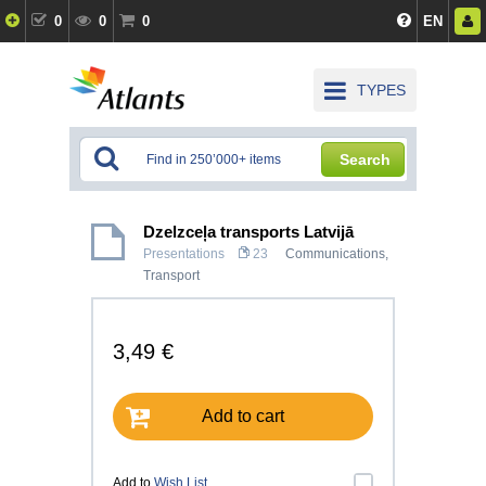
0
0
0
EN
TYPES
Search
Dzelzceļa transports Latvijā
Presentations
23
Communications,
Transport
3,49 €
Add to cart
Add to
Wish List