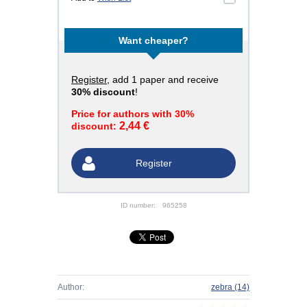
Want cheaper?
Register
, add 1 paper and receive
30% discount
!
Price for authors with 30%
2,44 €
discount:
Register
ID number:
965258
Author:
zebra
(14)