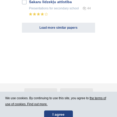
Sakaru līdzekļu attīstība
Presentations
for secondary school
44
Load more similar papers
About Atlants.lv
Advertising
We use cookies. By continuing to use this site, you agree to
the terms of
use of cookies. Find out more.
Contact Us
Terms of Use
I agree