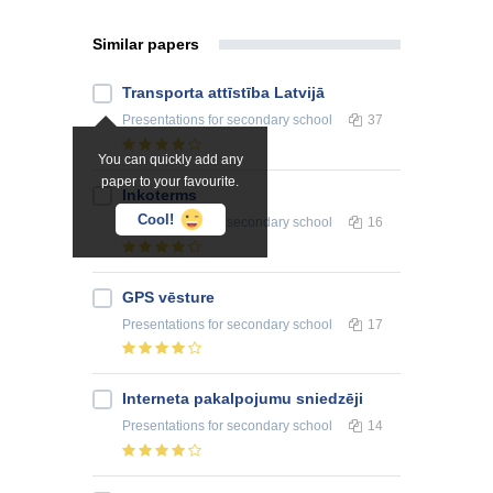
Similar papers
Transporta attīstība Latvijā
Presentations
for secondary school
37
You can quickly add any
paper to your favourite.
Inkoterms
Cool!
Presentations
for secondary school
16
GPS vēsture
Presentations
for secondary school
17
Interneta pakalpojumu sniedzēji
Presentations
for secondary school
14