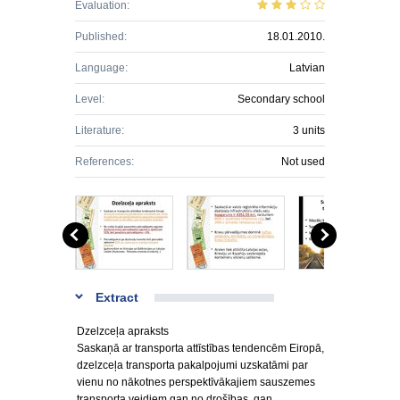
Evaluation:
Published:
18.01.2010.
Language:
Latvian
Level:
Secondary school
Literature:
3 units
References:
Not used
Extract
Dzelzceļa apraksts
Saskaņā ar transporta attīstības tendencēm Eiropā,
dzelzceļa transporta pakalpojumi uzskatāmi par
vienu no nākotnes perspektīvākajiem sauszemes
transporta veidiem gan no drošības, gan