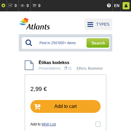
0
0
0
EN
TYPES
Search
Ētikas kodekss
Presentations
11
Ethics
,
Business
2,99 €
Add to cart
Add to
Wish List