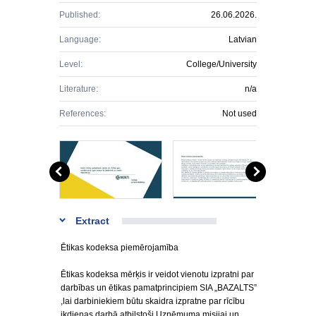
Published:
26.06.2026.
Language:
Latvian
Level:
College/University
Literature:
n/a
References:
Not used
Extract
Ētikas kodeksa piemērojamība
Ētikas kodeksa mērķis ir veidot vienotu izpratni par
darbības un ētikas pamatprincipiem SIA „BAZALTS”
,lai darbiniekiem būtu skaidra izpratne par rīcību
ikdienas darbā atbilstoši Uzņēmuma misijai un