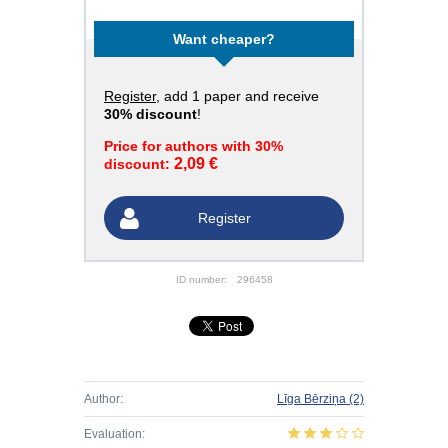
Want cheaper?
Register
, add 1 paper and receive
30% discount
!
Price for authors with 30%
2,09 €
discount:
Register
ID number:
296458
Author:
Līga Bērziņa
(2)
Evaluation: