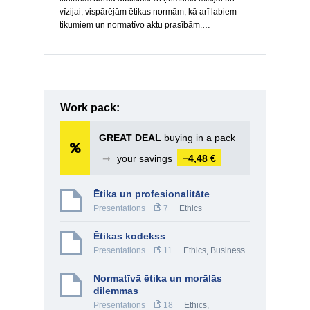
vīzijai, vispārējām ētikas normām, kā arī labiem
tikumiem un normatīvo aktu prasībām.…
Work pack:
GREAT DEAL
buying in a pack
➞
your savings
−4,48 €
Ētika un profesionalitāte
Presentations
7
Ethics
Ētikas kodekss
Presentations
11
Ethics
,
Business
Normatīvā ētika un morālās
dilemmas
Presentations
18
Ethics
,