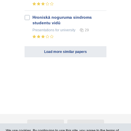
Hroniskā noguruma sindroms
studentu vidū
Presentations
for university
29
Load more similar papers
About Atlants.lv
Advertising
We use cookies. By continuing to use this site, you agree to
the terms of