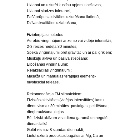
Uzlabot un uzturēt kustību apjomu locītavas;
Uzlabot slodzes toleranci;
Pašāprūpes aktivitātes uzturēšana ikdienā;
Dzīvas kvalitātes uzlabošana;
Fizioterpijas metodes
Aerobie vingrinājumi ar zemo vai vidējo intensitāti,
2-3 reizes nedēļā 30 minūtes;
Spēka vingrinājumi pret gravitāti un ar palīgrīkiem;
Muskuļu aktīva un pasīva stiepšana;
Elpošanās vingrinājumi;
Relaksācijas vingrinājumi;
Masāža un manuālas terapijas elementi-
myofascial release.
Rekomendācija FM slimniekiem:
Fiziskās aktivitātes (vidējas intensitātes) katru
dienu vismaz 30 minūtes: pastaigas, peldēšana,
riteņbraukšana, dejas.
Būt fiziski aktīvam visa diena garumā un negulēt
dienas laikā;
Gulēt vismaz 8 stundas diennaktī;
Lietot uzturā produktus bagātus ar Mg, Ca un