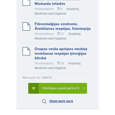
Miokarda infarkts
Presentations
9
Anatomy,
Medicine and Hygiene
Fibromialģijas sindroms.
Ārstēšanas iespējas, fizioterpija
Presentations
22
Anatomy,
Medicine and Hygiene
Grupas veida aprūpes modeļa
ieviešanas iespējas ķirurģijas
klīnikā
Presentations
16
Anatomy,
Medicine and Hygiene
Work pack Nr. 1366878
Purchase a work pack of 3
Show work pack