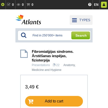
0
0
0
EN
TYPES
Search
Fibromialģijas sindroms.
Ārstēšanas iespējas,
fizioterpija
Presentations
22
Anatomy,
Medicine and Hygiene
3,49 €
Add to cart