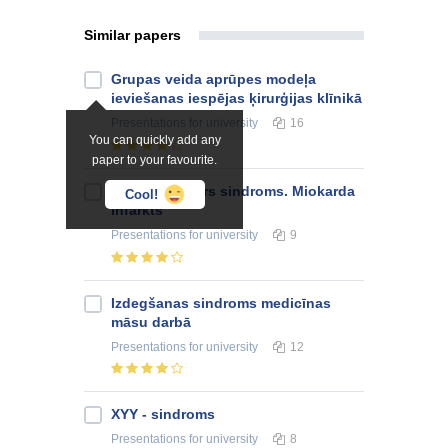
Similar papers
Grupas veida aprūpes modeļa
ieviešanas iespējas ķirurģijas klīnikā
Presentations
for university
16
You can quickly add any
paper to your favourite.
Akūts koronārs sindroms. Miokarda
Cool!
infarkts
Presentations
for university
9
Izdegšanas sindroms medicīnas
māsu darbā
Presentations
for university
12
XYY - sindroms
Presentations
for university
8