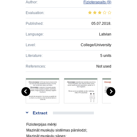
Author:
Fizioterapaits
(9)
Evaluation:
Published:
05.07.2018.
Language:
Latvian
Level:
College/University
Literature:
5 units
References:
Not used
Extract
Fizioterpijas mērķi
Mazināt muskuļu sistēmas pārslodzi;
Mazināt muskuļu sāpes;