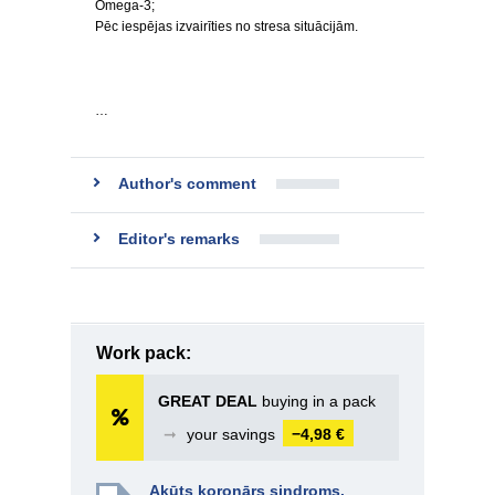
Omega-3;
Pēc iespējas izvairīties no stresa situācijām.
…
Author's comment
Editor's remarks
Work pack:
GREAT DEAL
buying in a pack
➞
your savings
−4,98 €
Akūts koronārs sindroms.