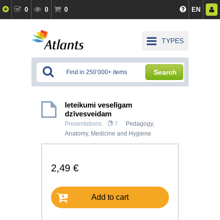
0
0
0
EN
TYPES
Search
Ieteikumi veselīgam
dzīvesveidam
Presentations
7
Pedagogy
,
Anatomy, Medicine and Hygiene
2,49 €
Add to cart