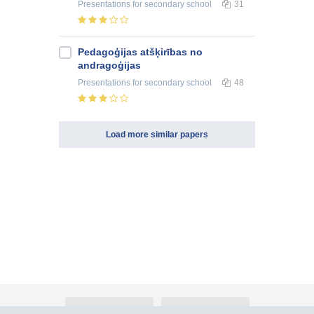
Presentations
for secondary school
31
Pedagoģijas atšķirības no
andragoģijas
Presentations
for secondary school
48
Load more similar papers
About Atlants.lv
Advertising