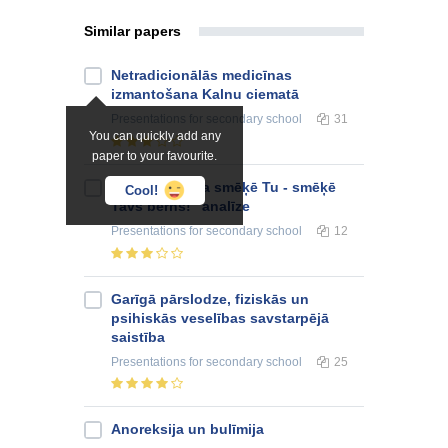
Similar papers
Netradicionālās medicīnas
izmantošana Kalnu ciematā
Presentations
for secondary school
31
You can quickly add any
paper to your favourite.
Kampaņas "Ja smēķē Tu - smēķē
Cool!
Tavs bērns!" analīze
Presentations
for secondary school
12
Garīgā pārslodze, fiziskās un
psihiskās veselības savstarpējā
saistība
Presentations
for secondary school
25
Anoreksija un bulīmija