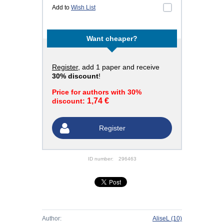
Add to
Wish List
Want cheaper?
Register
, add 1 paper and receive
30% discount
!
Price for authors with 30%
1,74 €
discount:
Register
ID number:
296463
Author:
AliseL
(10)