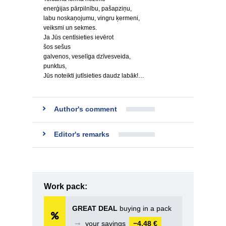
enerģijas pārpilnību, pašapziņu,
labu noskaņojumu, vingru ķermeni,
veiksmi un sekmes.
Ja Jūs centīsieties ievērot
šos sešus
galvenos, veselīga dzīvesveida,
punktus,
Jūs noteikti jutīsieties daudz labāk!…
Author's comment
Editor's remarks
Work pack:
GREAT DEAL
buying in a pack
➞
your savings
−4,48 €