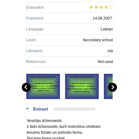
Evaluation:
Published:
14.06.2007.
Language:
Latvian
Level:
Secondary school
Literature:
n/a
References:
Not used
Extract
Veselīgs dzīvesveids
ir tāds dzīvesveids, kurš nodrošina cilvēkam
teicamu fizisko un psihisko formu.
Teicama forma nozīmē