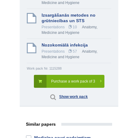
Medicine and Hygiene
Izsargāšanās metodes no
grūtniecības un STS
Presentations
10
Anatomy,
Medicine and Hygiene
Nozokomiālā infekcija
Presentations
57
Anatomy,
Medicine and Hygiene
Work pack Nr. 1115288
Purchase a work pack of 3
Show work pack
Similar papers
Medicīna cauri gadsimtiem