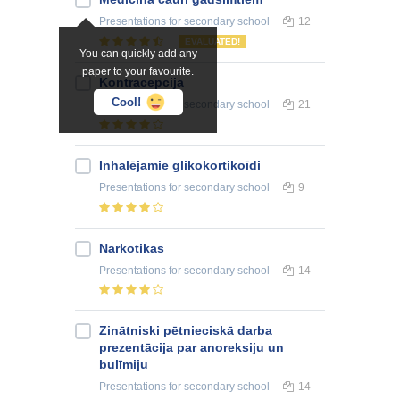
Presentations
for secondary school
12
EVALUATED!
You can quickly add any
paper to your favourite.
Kontracepcija
Cool!
Presentations
for secondary school
21
Inhalējamie glikokortikoīdi
Presentations
for secondary school
9
Narkotikas
Presentations
for secondary school
14
Zinātniski pētnieciskā darba
prezentācija par anoreksiju un
bulīmiju
Presentations
for secondary school
14