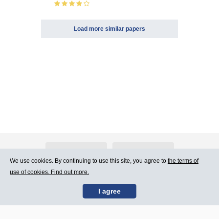
Load more similar papers
About Atlants.lv
Advertising
We use cookies. By continuing to use this site, you agree to
the terms of
use of cookies. Find out more.
Contact Us
Terms of Use
I agree
SIA „CDI” © 2002 -
Site map