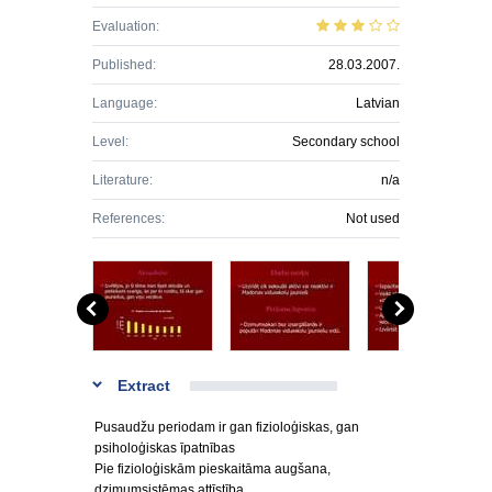
Evaluation:
Published:
28.03.2007.
Language:
Latvian
Level:
Secondary school
Literature:
n/a
References:
Not used
Extract
Pusaudžu periodam ir gan fizioloģiskas, gan
psiholoģiskas īpatnības
Pie fizioloģiskām pieskaitāma augšana,
dzimumsistēmas attīstība