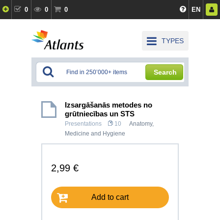
0
0
0
EN
TYPES
Search
Izsargāšanās metodes no
grūtniecības un STS
Presentations
10
Anatomy,
Medicine and Hygiene
2,99 €
Add to cart