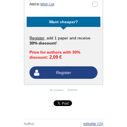
Add to
Wish List
Want cheaper?
Register
, add 1 paper and receive
30% discount
!
Price for authors with 30%
2,09 €
discount:
Register
ID number:
294050
Author:
miiluliite
(15)