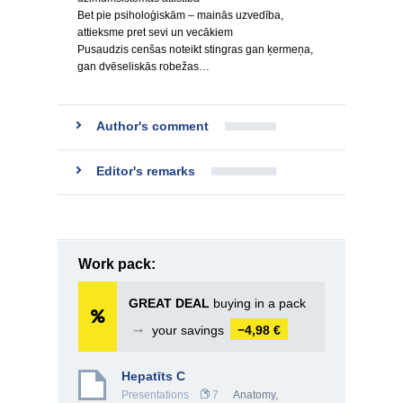
Bet pie psiholoģiskām – mainās uzvedība,
attieksme pret sevi un vecākiem
Pusaudzis cenšas noteikt stingras gan ķermeņa,
gan dvēseliskās robežas…
Author's comment
Editor's remarks
Work pack:
GREAT DEAL
buying in a pack
➞
your savings
−4,98 €
Hepatīts C
Presentations
7
Anatomy,