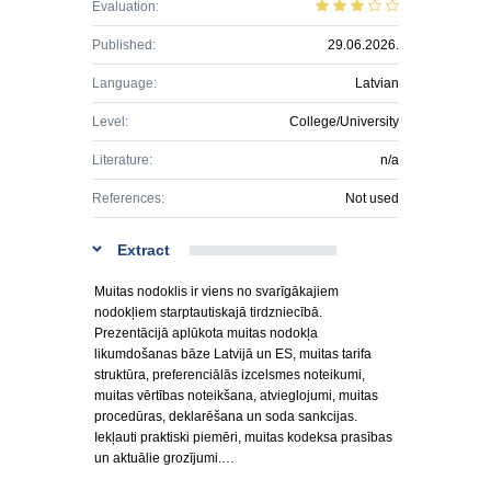
Evaluation:
Published:
29.06.2026.
Language:
Latvian
Level:
College/University
Literature:
n/a
References:
Not used
Extract
Muitas nodoklis ir viens no svarīgākajiem
nodokļiem starptautiskajā tirdzniecībā.
Prezentācijā aplūkota muitas nodokļa
likumdošanas bāze Latvijā un ES, muitas tarifa
struktūra, preferenciālās izcelsmes noteikumi,
muitas vērtības noteikšana, atvieglojumi, muitas
procedūras, deklarēšana un soda sankcijas.
Iekļauti praktiski piemēri, muitas kodeksa prasības
un aktuālie grozījumi.…