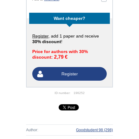
Want cheaper?
Register
, add 1 paper and receive
30% discount
!
Price for authors with 30%
2,79 €
discount:
Register
ID number:
196252
Author:
Goodstudent 98
(298)