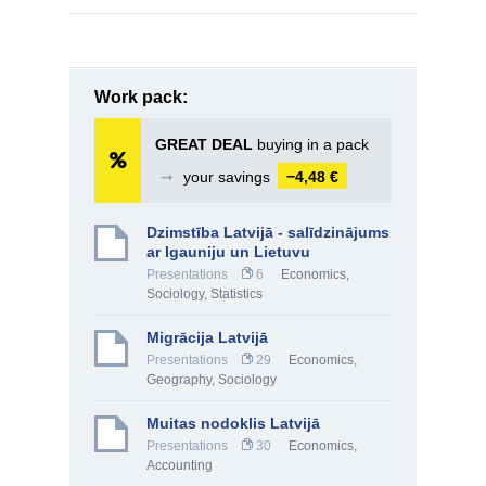
Work pack:
GREAT DEAL
buying in a pack
➞
your savings
−4,48 €
Dzimstība Latvijā - salīdzinājums
ar Igauniju un Lietuvu
Presentations
6
Economics
,
Sociology
,
Statistics
Migrācija Latvijā
Presentations
29
Economics
,
Geography
,
Sociology
Muitas nodoklis Latvijā
Presentations
30
Economics
,
Accounting