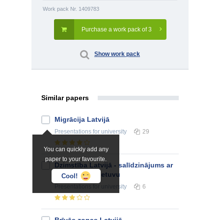
Work pack Nr. 1409783
Purchase a work pack of 3
Show work pack
Similar papers
Migrācija Latvijā
Presentations
for university
29
You can quickly add any
paper to your favourite.
Dzimstība Latvijā - salīdzinājums ar
Igauniju un Lietuvu
Cool!
Presentations
for university
6
Brīvās zonas Latvijā