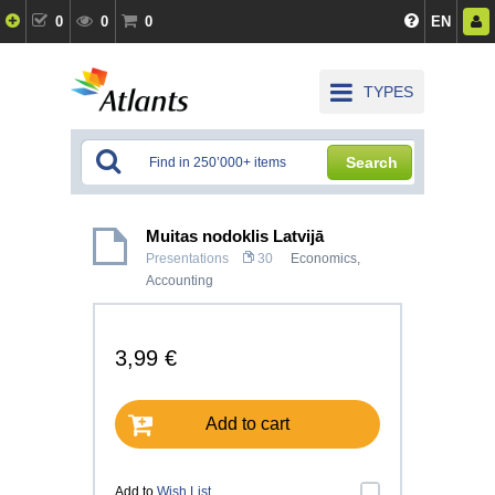
0
0
0
EN
TYPES
Search
Muitas nodoklis Latvijā
Presentations
30
Economics
,
Accounting
3,99 €
Add to cart
Add to
Wish List