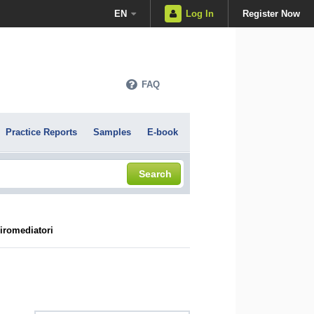
EN
Log In
Register Now
FAQ
Practice Reports
Samples
E-book
Search
iromediatori