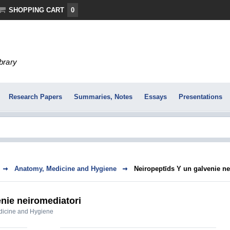
SHOPPING CART
0
ibrary
Research Papers
Summaries, Notes
Essays
Presentations
Anatomy, Medicine and Hygiene
Neiropeptīds Y un galvenie ne
nie neiromediatori
dicine and Hygiene