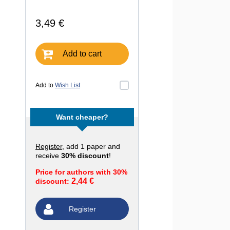
3,49 €
Add to cart
Add to
Wish List
Want cheaper?
Register
, add 1 paper and
receive
30% discount
!
Price for authors with 30%
2,44 €
discount:
Register