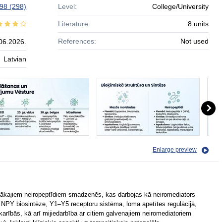
 98
(298)
Level:
College/University
Literature:
8 units
References:
Not used
06.2026.
Latvian
Enlarge preview
tītākajiem neiropeptīdiem smadzenēs, kas darbojas kā neiromediators
 NPY biosintēze, Y1–Y5 receptoru sistēma, loma apetītes regulācijā,
arībās, kā arī mijiedarbība ar citiem galvenajiem neiromediatoriem