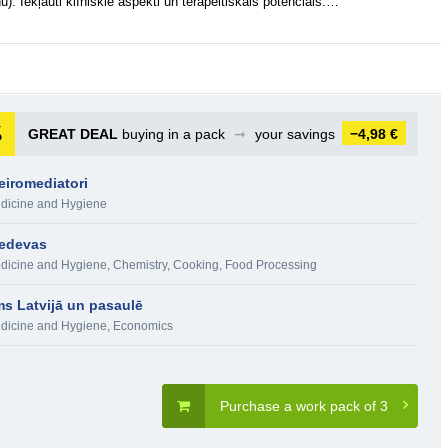
. Iekļauti klīniskie aspekti un terapeitiskais potenciāls.…
GREAT DEAL
buying in a pack
➞
your savings
−4,98 €
eiromediatori
dicine and Hygiene
piedevas
dicine and Hygiene
,
Chemistry
,
Cooking, Food Processing
ms Latvijā un pasaulē
dicine and Hygiene
,
Economics
Purchase a work pack of 3