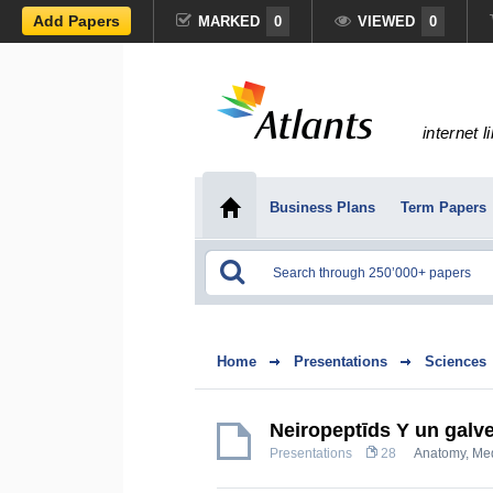
Add Papers
MARKED
0
VIEWED
0
internet l
Business Plans
Term Papers
Home
Presentations
Sciences
Neiropeptīds Y un galve
Presentations
28
Anatomy, Me