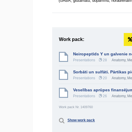
(GABA, glutamātu, dopamīnu, noradrenalīnu)
Work pack:
Neiropeptīds Y un galvenie n
Presentations
28
Anatomy, Me
Sorbāti un sulfāti. Pārtikas 
Presentations
20
Anatomy, Me
Veselības aprūpes finansēju
Presentations
26
Anatomy, Me
Work pack Nr. 1409760
Show work pack