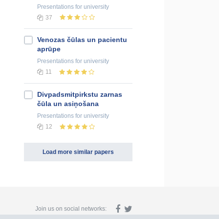
Presentations
for university
37
Venozas čūlas un pacientu
aprūpe
Presentations
for university
11
Divpadsmitpirkstu zarnas
čūla un asiņošana
Presentations
for university
12
Load more similar papers
Join us on social networks: