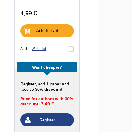
4,99 €
Add to cart
Add to
Wish List
Want cheaper?
Register
, add 1 paper and
receive
30% discount
!
Price for authors with 30%
3,49 €
discount:
Register