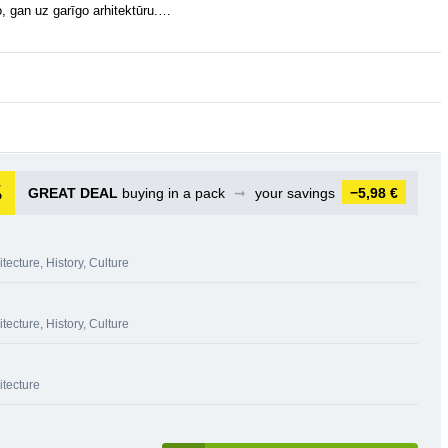
o, gan uz garīgo arhitektūru.…
GREAT DEAL
buying in a pack
➞
your savings
−5,98 €
itecture
,
History, Culture
itecture
,
History, Culture
itecture