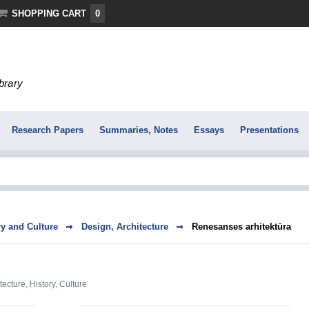
SHOPPING CART
0
ibrary
Research Papers
Summaries, Notes
Essays
Presentations
ry and Culture
Design, Architecture
Renesanses arhitektūra
tecture
,
History, Culture