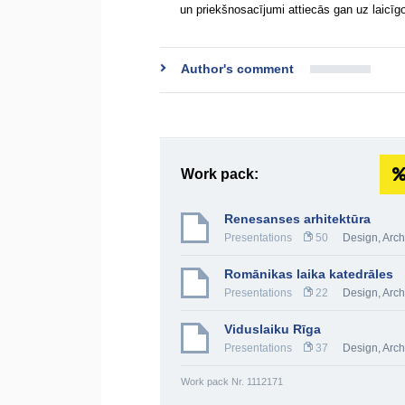
un priekšnosacījumi attiecās gan uz laicīg
Author's comment
Work pack:
Renesanses arhitektūra
Presentations
50
Design, Arch
Romānikas laika katedrāles
Presentations
22
Design, Arch
Viduslaiku Rīga
Presentations
37
Design, Arch
Work pack Nr. 1112171