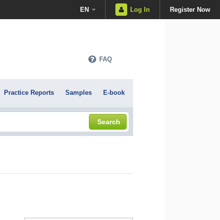
EN
Log In
Register Now
FAQ
Practice Reports
Samples
E-book
Search