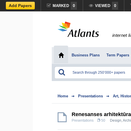
Add Papers
MARKED
0
VIEWED
0
internet l
Business Plans
Term Papers
Home
Presentations
Art, Histo
Renesanses arhitektūra
Presentations
50
Design, Archi