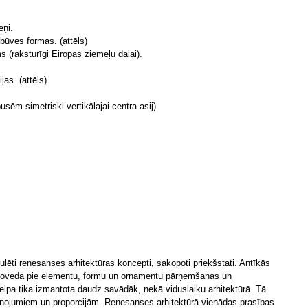
eņi.
būves formas. (attēls)
(raksturīgi Eiropas ziemeļu daļai).
jas. (attēls)
ēm simetriski vertikālajai centra asij).
ulēti renesanses arhitektūras koncepti, sakopoti priekšstati. Antīkās
 noveda pie elementu, formu un ornamentu pārņemšanas un
Telpa tika izmantota daudz savādāk, nekā viduslaiku arhitektūrā. Tā
ānojumiem un proporcijām. Renesanses arhitektūrā vienādas prasības