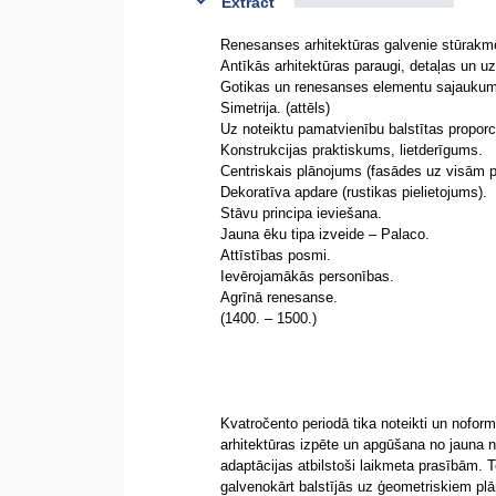
Extract
Renesanses arhitektūras galvenie stūrakm
Antīkās arhitektūras paraugi, detaļas un uz
Gotikas un renesanses elementu sajaukums 
Simetrija. (attēls)
Uz noteiktu pamatvienību balstītas proporci
Konstrukcijas praktiskums, lietderīgums.
Centriskais plānojums (fasādes uz visām pus
Dekoratīva apdare (rustikas pielietojums).
Stāvu principa ieviešana.
Jauna ēku tipa izveide – Palaco.
Attīstības posmi.
Ievērojamākās personības.
Agrīnā renesanse.
(1400. – 1500.)
Kvatročento periodā tika noteikti un noform
arhitektūras izpēte un apgūšana no jauna
adaptācijas atbilstoši laikmeta prasībām. 
galvenokārt balstījās uz ģeometriskiem pl