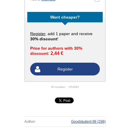
Want cheaper?
Register
, add 1 paper and receive
30% discount
!
Price for authors with 30%
2,44 €
discount:
Register
ID number:
252861
Author:
Goodstudent 98
(298)