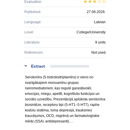
Evaluation:
Published:
27.06.2026.
Language:
Latvian
Level:
College/University
Literature:
9 units
References:
Not used
Extract
Serotonīns (5-hidroksitriptamīns) ir viens no
svarīgākajiem monoamīnu grupas
neiromediatoriem, kas regulē garastāvokli,
emocijas, miegu, apetīti, kognitīvās funkcijas un
sociālo uzvedību. Prezentācijā aplūkota serotonīna
biosintēze, receptoru tipi (5-HT1–5-HT7), raphe
kodolu sistēma, loma depresijā, trauksmes
traucējumos, OCD, migrēnā un farmakoloģiskie
mērķi (SSAI, antidepresanti).…