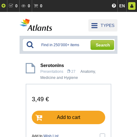
0
0
0
EN
TYPES
Search
Serotonīns
Presentations
27
Anatomy,
Medicine and Hygiene
3,49 €
Add to cart
Add to
Wish List