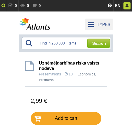
0
0
0
EN
TYPES
Search
Uzņēmējdarbības riska valsts
nodeva
Presentations
13
Economics
,
Business
2,99 €
Add to cart