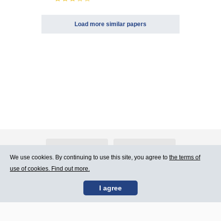
Load more similar papers
About Atlants.lv
Advertising
We use cookies. By continuing to use this site, you agree to
the terms of
use of cookies. Find out more.
Contact Us
Terms of Use
I agree
SIA „CDI” © 2002 -
Site map
2026