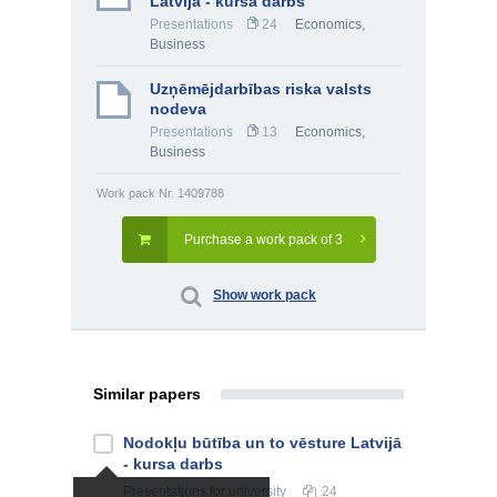
Latvijā - kursa darbs
Presentations
24
Economics
,
Business
Uzņēmējdarbības riska valsts
nodeva
Presentations
13
Economics
,
Business
Work pack Nr. 1409788
Purchase a work pack of 3
Show work pack
Similar papers
Nodokļu būtība un to vēsture Latvijā
- kursa darbs
Presentations
for university
24