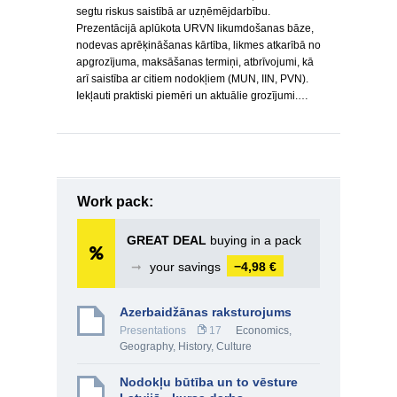
segtu riskus saistībā ar uzņēmējdarbību.
Prezentācijā aplūkota URVN likumdošanas bāze,
nodevas aprēķināšanas kārtība, likmes atkarībā no
apgrozījuma, maksāšanas termiņi, atbrīvojumi, kā
arī saistība ar citiem nodokļiem (MUN, IIN, PVN).
Iekļauti praktiski piemēri un aktuālie grozījumi.…
Work pack:
GREAT DEAL
buying in a pack
➞
your savings
−4,98 €
Azerbaidžānas raksturojums
Presentations
17
Economics
,
Geography
,
History, Culture
Nodokļu būtība un to vēsture