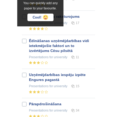
You can quickly add any
paper to your favourite.
Azerbaidžānas raksturojums
Cool!
Presentations
for university
17
Ēdināšanas uzņēmējdarbības vidi
ietekmējošie faktori un to
izvērtējums Cēsu pilsētā
Presentations
for university
11
Uzņēmējdarbības iespēju izpēte
Engures pagastā
Presentations
for university
15
Pārapdrošināšana
Presentations
for university
34