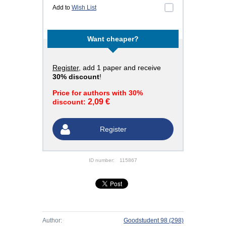
Add to
Wish List
Want cheaper?
Register
, add 1 paper and receive
30% discount
!
Price for authors with 30%
2,09 €
discount:
Register
ID number:
115867
Author:
Goodstudent 98
(298)