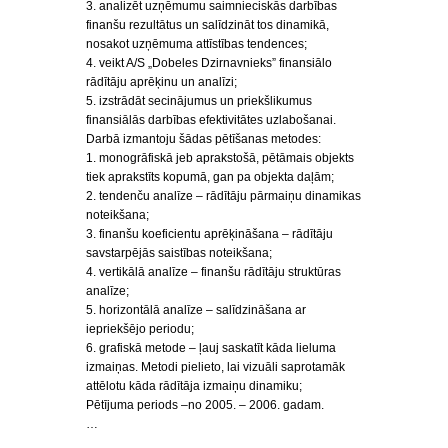
3. analizēt uzņēmumu saimnieciskās darbības
finanšu rezultātus un salīdzināt tos dinamikā,
nosakot uzņēmuma attīstības tendences;
4. veikt A/S „Dobeles Dzirnavnieks” finansiālo
rādītāju aprēķinu un analīzi;
5. izstrādāt secinājumus un priekšlikumus
finansiālās darbības efektivitātes uzlabošanai.
Darbā izmantoju šādas pētīšanas metodes:
1. monogrāfiskā jeb aprakstošā, pētāmais objekts
tiek aprakstīts kopumā, gan pa objekta daļām;
2. tendenču analīze – rādītāju pārmaiņu dinamikas
noteikšana;
3. finanšu koeficientu aprēķināšana – rādītāju
savstarpējās saistības noteikšana;
4. vertikālā analīze – finanšu rādītāju struktūras
analīze;
5. horizontālā analīze – salīdzināšana ar
iepriekšējo periodu;
6. grafiskā metode – ļauj saskatīt kāda lieluma
izmaiņas. Metodi pielieto, lai vizuāli saprotamāk
attēlotu kāda rādītāja izmaiņu dinamiku;
Pētījuma periods –no 2005. – 2006. gadam.
…