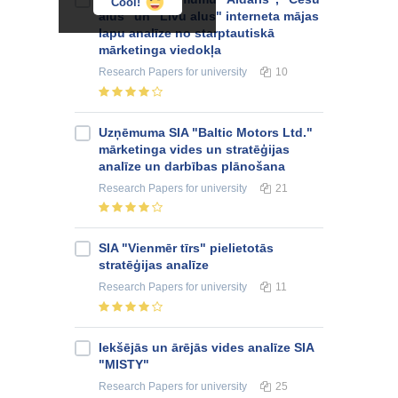
Cool!
alus" un "Līvu alus" interneta mājas
lapu analīze no starptautiskā
mārketinga viedokļa
Research Papers
for university
10
Uzņēmuma SIA "Baltic Motors Ltd."
mārketinga vides un stratēģijas
analīze un darbības plānošana
Research Papers
for university
21
SIA "Vienmēr tīrs" pielietotās
stratēģijas analīze
Research Papers
for university
11
Iekšējās un ārējās vides analīze SIA
"MISTY"
Research Papers
for university
25