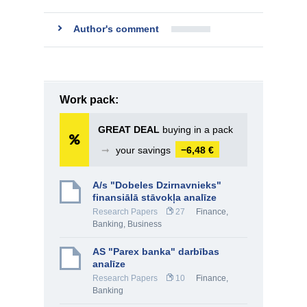
Author's comment
Work pack:
GREAT DEAL
buying in a pack
➞
your savings
−6,48 €
A/s "Dobeles Dzirnavnieks"
finansiālā stāvokļa analīze
Research Papers
27
Finance,
Banking
,
Business
AS "Parex banka" darbības
analīze
Research Papers
10
Finance,
Banking