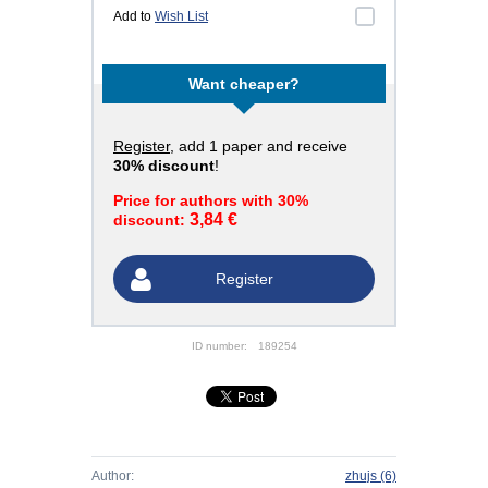
Add to
Wish List
Want cheaper?
Register
, add 1 paper and receive
30% discount
!
Price for authors with 30%
3,84 €
discount:
Register
ID number:
189254
Author:
zhujs
(6)