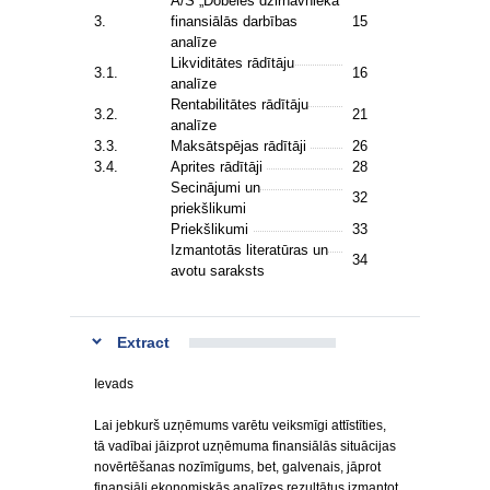
A/S „Dobeles dzirnavnieka”
3.
finansiālās darbības
15
analīze
Likviditātes rādītāju
3.1.
16
analīze
Rentabilitātes rādītāju
3.2.
21
analīze
3.3.
Maksātspējas rādītāji
26
3.4.
Aprites rādītāji
28
Secinājumi un
32
priekšlikumi
Priekšlikumi
33
Izmantotās literatūras un
34
avotu saraksts
Extract
Ievads
Lai jebkurš uzņēmums varētu veiksmīgi attīstīties,
tā vadībai jāizprot uzņēmuma finansiālās situācijas
novērtēšanas nozīmīgums, bet, galvenais, jāprot
finansiāli ekonomiskās analīzes rezultātus izmantot