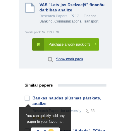
VAS "Latvijas Dzelzceļš" finanšu
darbības analīze
Research Papers
17
Finance,
Banking
,
Communications, Transport
Work pack Nr. 1133570
Purchase a work pack of 3
Show work pack
Similar papers
Bankas naudas plūsmas pārskats,
analīze
Research Papers
for university
33
You can quickly add any
paper to your favourite.
Latvijas uzņēmumu "Aldaris", "Cēsu