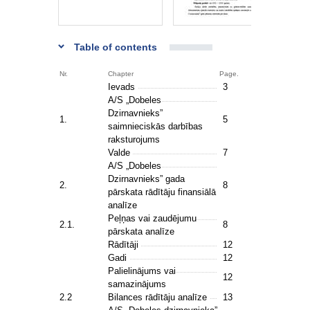
Table of contents
Nr.
Chapter
Page.
Ievads
3
A/S „Dobeles
Dzirnavnieks”
1.
5
saimnieciskās darbības
raksturojums
Valde
7
A/S „Dobeles
Dzirnavnieks” gada
2.
8
pārskata rādītāju finansiālā
analīze
Peļņas vai zaudējumu
2.1.
8
pārskata analīze
Rādītāji
12
Gadi
12
Palielinājums vai
12
samazinājums
2.2
Bilances rādītāju analīze
13