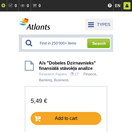
0
0
0
EN
TYPES
Search
A/s "Dobeles Dzirnavnieks"
finansiālā stāvokļa analīze
Research Papers
27
Finance,
Banking
,
Business
5,49 €
Add to cart