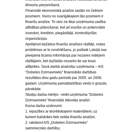
lēmumu pieņemšanā.
Finansiāli ekonomiskā analīze sastāv no četriem
posmiem. Viens no svarīgākajiem tās posmiem ir
finanšu analīze. To veic ne tikai uzņēmuma vadība
attīstības plānošanai, bet arī esošie un potenciālie
investori, kreditori, piegādātāji, kontrolējošās
organizācijas.
Aprēķinot dažādus finanšu analīzes rādītāji, rodas
problēmas ar to novērtēšanu, jo pašlaik Latvijā nav
pieejama ticama informācija par nozares vidējiem
rādītājiem, bet dažādās nozarēs tie var krasi
atšķirties. Savā darbā analizēju uzņēmuma – A/S
“Dobeles Dzirnavnieks” finansiālās darbības
rezultātus divu gadu periodā par 2005. un 2006.
gadam. Uzņēmuma pamatdarbības veids ir graudu
pārstrāde.
Studiju darba mērķis –veikt uzņēmuma “Dobeles
Dzirnavnieks” finansiālā stāvokļa analīzi.
Kursa darba uzdevumi:
1. iepazīties ar teorētiskajiem materiāliem, uz
kuriem balstoties tiek veikta finanšu analīze;
2. raksturot A/S „Dobeles Dzirnavnieks”
saimniecisko darbību;