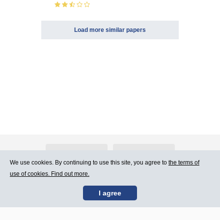
Load more similar papers
About Atlants.lv
Advertising
We use cookies. By continuing to use this site, you agree to
the terms of
use of cookies. Find out more.
Contact Us
Terms of Use
I agree
SIA „CDI” © 2002 -
Site map