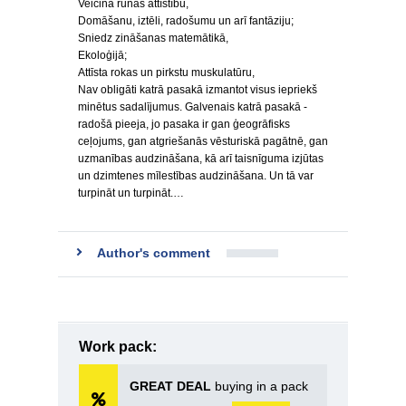
Veicina runas attīstību,
Domāšanu, iztēli, radošumu un arī fantāziju;
Sniedz zināšanas matemātikā,
Ekoloģijā;
Attīsta rokas un pirkstu muskulatūru,
Nav obligāti katrā pasakā izmantot visus iepriekš
minētus sadalījumus. Galvenais katrā pasakā -
radošā pieeja, jo pasaka ir gan ģeogrāfisks
ceļojums, gan atgriešanās vēsturiskā pagātnē, gan
uzmanības audzināšana, kā arī taisnīguma izjūtas
un dzimtenes mīlestības audzināšana. Un tā var
turpināt un turpināt.…
Author's comment
Work pack:
GREAT DEAL
buying in a pack