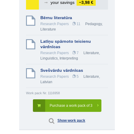
➞
your savings
−3,98 €
Bērnu literatūra
Research Papers
11
Pedagogy
,
Literature
Latīņu spārnoto teicienu
vārdnīcas
Research Papers
7
Literature
,
Linguistics, Interpreting
Svešvārdu vārdnīcas
Research Papers
5
Literature
,
Latvian
Work pack Nr. 1116958
Purchase a work pack of 3
Show work pack