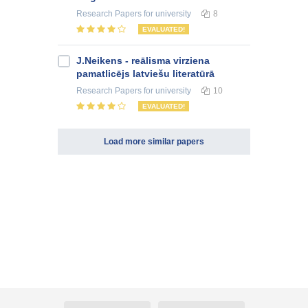
Research Papers
for university
8
EVALUATED!
J.Neikens - reālisma virziena
pamatlicējs latviešu literatūrā
Research Papers
for university
10
EVALUATED!
Load more similar papers