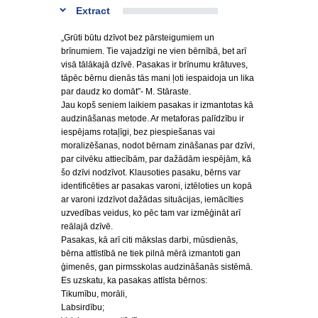
Extract
„Grūti būtu dzīvot bez pārsteigumiem un
brīnumiem. Tie vajadzīgi ne vien bērnībā, bet arī
visā tālākajā dzīvē. Pasakas ir brīnumu krātuves,
tāpēc bērnu dienās tās mani ļoti iespaidoja un lika
par daudz ko domāt”- M. Stāraste.
Jau kopš seniem laikiem pasakas ir izmantotas kā
audzināšanas metode. Ar metaforas palīdzību ir
iespējams rotaļīgi, bez piespiešanas vai
moralizēšanas, nodot bērnam zināšanas par dzīvi,
par cilvēku attiecībām, par dažādām iespējām, kā
šo dzīvi nodzīvot. Klausoties pasaku, bērns var
identificēties ar pasakas varoni, iztēloties un kopā
ar varoni izdzīvot dažādas situācijas, iemācīties
uzvedības veidus, ko pēc tam var izmēģināt arī
reālajā dzīvē.
Pasakas, kā arī citi mākslas darbi, mūsdienās,
bērna attīstībā ne tiek pilnā mērā izmantoti gan
ģimenēs, gan pirmsskolas audzināšanās sistēmā.
Es uzskatu, ka pasakas attīsta bērnos:
Tikumību, morāli,
Labsirdību;