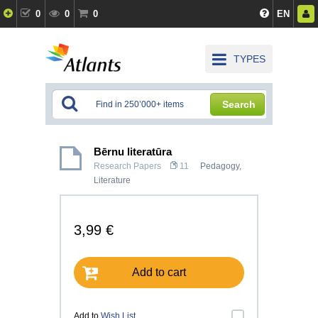
0
0
0
EN
TYPES
Search
Bērnu literatūra
Research Papers
11
Pedagogy
,
Literature
3,99 €
Add to cart
Add to
Wish List