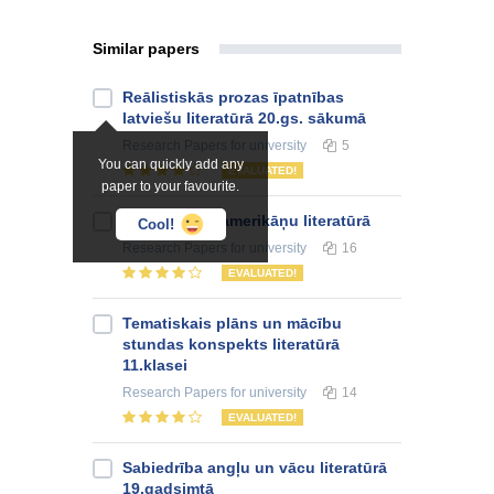
Similar papers
Reālistiskās prozas īpatnības
latviešu literatūrā 20.gs. sākumā
Research Papers
for university
5
You can quickly add any
EVALUATED!
paper to your favourite.
Romantisms amerikāņu literatūrā
Cool!
Research Papers
for university
16
EVALUATED!
Tematiskais plāns un mācību
stundas konspekts literatūrā
11.klasei
Research Papers
for university
14
EVALUATED!
Sabiedrība angļu un vācu literatūrā
19.gadsimtā