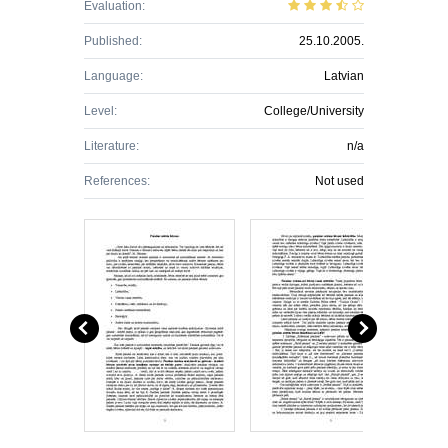
Evaluation:
Published:
25.10.2005.
Language:
Latvian
Level:
College/University
Literature:
n/a
References:
Not used