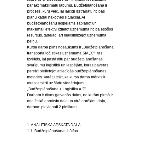
panākt maksimālu labumu. Budžetplānošana ir
process, kuru veic, lai laicīgi izstrādātu rīcības
plānu kādai nākotnes situācijai. Ar
budžetplānošanu iespējams saplānot un
maksimāli efektīvi izlietot uzņēmuma rīcībā esošos
resursus, tādējādi arī maksimizējot uzņēmuma
peļņu.
Kursa darba pilns nosaukums ir „Budžetplānošana
transporta loģistikas uzņēmumā SIA „X””, tas
izvēlēts, lai pastāstītu par budžetplānošanas
svarīgumu loģistikā un iespējām, kuras paveras
pareizi pielietojot attiecīgās budžetplānošanas
metodes. Varētu teikt, ka kursa darba mērķis ir
atrast atbildi uz šādu vienādojumu:
„Budžetplānošana + Loģistika = ?”
Darbam ir divas galvenās daļas, no kurām pirmā ir
analītiskā apraksta daļa un otrā aprēķinu daļa,
darbam pievienoti 2 pielikumi.
1. ANALĪTISKĀ APSKATA DAĻA
1.1. Budžetplānošanas būtība