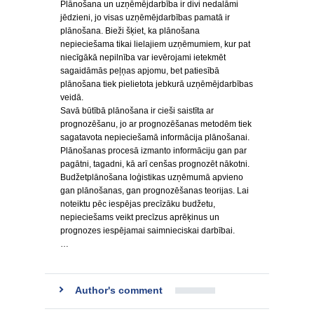
Plānošana un uzņēmējdarbība ir divi nedalāmi
jēdzieni, jo visas uzņēmējdarbības pamatā ir
plānošana. Bieži šķiet, ka plānošana
nepieciešama tikai lielajiem uzņēmumiem, kur pat
niecīgākā nepilnība var ievērojami ietekmēt
sagaidāmās peļņas apjomu, bet patiesībā
plānošana tiek pielietota jebkurā uzņēmējdarbības
veidā.
Savā būtībā plānošana ir cieši saistīta ar
prognozēšanu, jo ar prognozēšanas metodēm tiek
sagatavota nepieciešamā informācija plānošanai.
Plānošanas procesā izmanto informāciju gan par
pagātni, tagadni, kā arī cenšas prognozēt nākotni.
Budžetplānošana loģistikas uzņēmumā apvieno
gan plānošanas, gan prognozēšanas teorijas. Lai
noteiktu pēc iespējas precīzāku budžetu,
nepieciešams veikt precīzus aprēķinus un
prognozes iespējamai saimnieciskai darbībai.
…
Author's comment