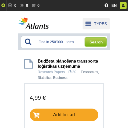
0
0
0
EN
TYPES
Search
Budžeta plānošana transporta
loģistikas uzņēmumā
Research Papers
20
Economics
,
Statistics
,
Business
4,99 €
Add to cart