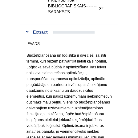
PRIEKŠLIKUMI
BIBLIOGRĀFISKAIS
32
SARAKSTS
Extract
IEVADS
Budžetplānošana un loģistika ir divi cieši saistīti
termini, kuri reizēm pat var tikt lietoti kā sinonīmi.
Loģistika savā būtībā ir optimizēšana, kas ietver
noliktavu saimniecības optimizāciju,
transportēšanas procesa optimizāciju, optimālo
piegādātāju un partneru izvēli, optimālo krājumu
daudzumu noteikšanu un daudzus citus
elementus, kuri palīdz uzņēmumam ieekonomēt un
gūt maksimālu peļņu. Viens no budžetplānošanas
galvenajiem uzdevumiem ir uzņēmējdarbības
funkciju optimizēšana, tāpēc budžetplānošanu
iespējams pielietot jebkurā uzņēmējdarbības
veidā, īpaši loģistikā. Optimizēšana ir jebkuras
zinātnes pamatā, jo vienmēr cilvēks meklēs
iespējas ar pēc iespējas minimālu ieguldījumu