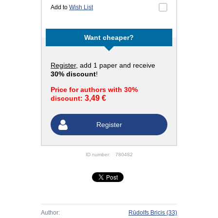
Add to
Wish List
Want cheaper?
Register
, add 1 paper and receive
30% discount
!
Price for authors with 30%
3,49 €
discount:
Register
ID number:
780482
Author:
Rūdolfs Bricis
(33)