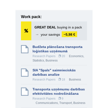
Work pack:
GREAT DEAL
buying in a pack
➞
your savings
−5,98 €
Budžeta plānošana transporta
loģistikas uzņēmumā
Research Papers
20
Economics
,
Statistics
,
Business
SIA "Spals" saimnieciskās
darbības analīze
Research Papers
18
Business
Transporta uzņēmumu darbības
efektivitātes nodrošināšana
Research Papers
9
Communications, Transport
,
Business