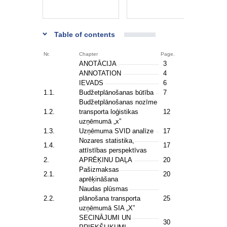
Table of contents
Nr.
Chapter
Page.
ANOTĀCIJA
3
ANNOTATION
4
IEVADS
6
1.1.
Budžetplānošanas būtība
7
Budžetplānošanas nozīme
1.2.
transporta loģistikas
12
uzņēmumā „x”
1.3.
Uzņēmuma SVID analīze
17
Nozares statistika,
1.4.
17
attīstības perspektīvas
2.
APRĒĶINU DAĻA
20
Pašizmaksas
2.1.
20
aprēķināšana
Naudas plūsmas
2.2.
plānošana transporta
25
uzņēmumā SIA „X”
SECINĀJUMI UN
30