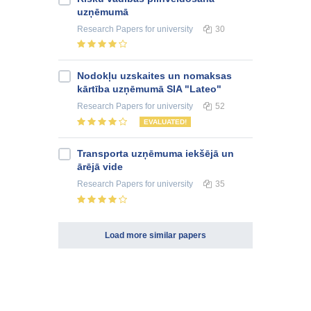
uzņēmumā
Research Papers
for university
30
Nodokļu uzskaites un nomaksas
kārtība uzņēmumā SIA "Lateo"
Research Papers
for university
52
EVALUATED!
Transporta uzņēmuma iekšējā un
ārējā vide
Research Papers
for university
35
Load more similar papers