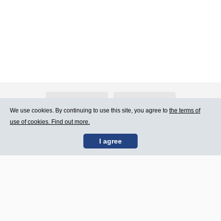
About Atlants.lv
Advertising
We use cookies. By continuing to use this site, you agree to
the terms of
use of cookies. Find out more.
Contact Us
Terms of Use
I agree
SIA „CDI” © 2002 -
Site map
2026