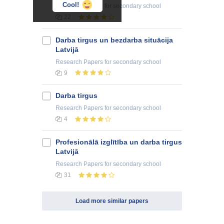
Cool!
Research Papers
for secondary school
22
Darba tirgus un bezdarba situācija
Latvijā
Research Papers
for secondary school
9
Darba tirgus
Research Papers
for secondary school
4
Profesionālā izglītība un darba tirgus
Latvijā
Research Papers
for secondary school
31
Load more similar papers