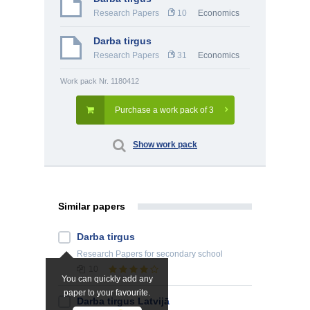
Research Papers
10
Economics
Darba tirgus
Research Papers
31
Economics
Work pack Nr. 1180412
Purchase a work pack of 3
Show work pack
Similar papers
Darba tirgus
Research Papers
for secondary school
10
You can quickly add any
paper to your favourite.
Darba tirgus Latvijā