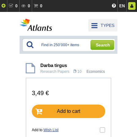
0
0
0
EN
TYPES
Search
Darba tirgus
Research Papers
10
Economics
3,49 €
Add to cart
Add to
Wish List