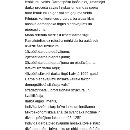
ienākumu veids. Darbaspēka īpašnieks, izmantojot
darba procesā savas fiziskās un garīgās spēja
rada ienākumu algas vai atalgojuma veidā.
Pilnīgās konkurences tirgū darba algas likmi
nosaka darbaspēka tirgus piedāvājums un
pieprasījums.
Mana referāta mērķis ir izpētīt darba tirgu.
Pamatojoties uz referāta mērķi darba gaitā tiek
izvirzīti šādi uzdevumi:
1)izpētīt darba piedāvājumu;
2)izpētīt darba pieprasījumu;
3)izpētīt darba pieprasījuma un piedāvājuma
ietekmi uz darba algu;
4)izpētīt stāvokli darba tirgū Latvijā 1999. gadā.
Darba piedāvājumu nosaka vairāki faktori:
demogrāfiskā situācija valstī,
strādātgribētāju profesionālā struktūra un
kvalifikācija,
darba algas līmenis,
indivīda izvēle starp brīvo laiku un ienākumu.
Mikroekonomiskajā analīzē svarīgākā nozīme ir
diviem pēdējiem faktoriem 2, 125.
Indivīda darba piedāvājumu nosaka izvēle starp
divām precēm: brīvo laiku un pirktiem patērētāju