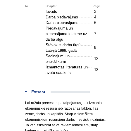
Nr.
Chapter
Page.
Ievads
3
Darba piedāvājums
4
Darba pieprasījums
6
Piedāvājuma un
pieprasījuma ietekme uz
7
darba algu
Stāvoklis darba tirgū
9
Latvijā 1999. gadā
Secinājumi un
12
priekšlikumi
Izmantotās literatūras un
13
avotu saraksts
Extract
Lai ražotu preces un pakalpojumus, tiek izmantoti
ekonomiskie resursi jeb ražošanas faktori. Tas
zeme, darbs un kapitāls. Starp visiem šiem
ekonomiskiem resursiem darbs ir sevišķi nozīmīgs.
To var izskaidrot ar vairākiem iemesliem, starp
kuriem var izdalīt sekojošos: