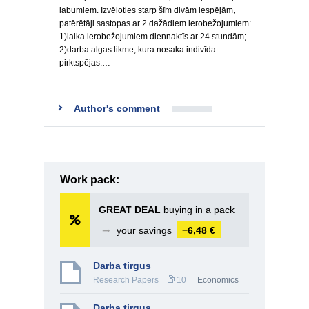
labumiem. Izvēloties starp šīm divām iespējām,
patērētāji sastopas ar 2 dažādiem ierobežojumiem:
1)laika ierobežojumiem diennaktīs ar 24 stundām;
2)darba algas likme, kura nosaka indivīda
pirktspējas.…
Author's comment
Work pack:
GREAT DEAL
buying in a pack
➞
your savings
−6,48 €
Darba tirgus
Research Papers
10
Economics
Darba tirgus