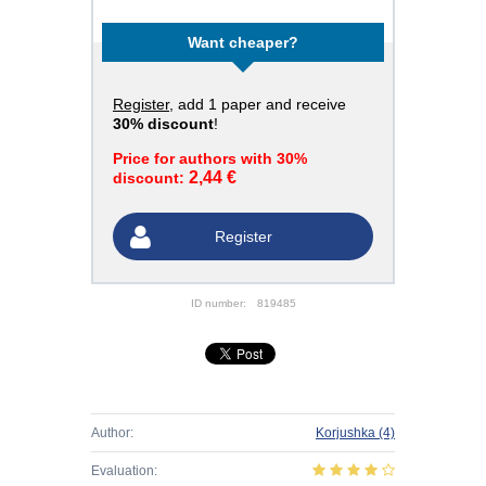
Want cheaper?
Register
, add 1 paper and receive
30% discount
!
Price for authors with 30%
2,44 €
discount:
Register
ID number:
819485
Author:
Korjushka
(4)
Evaluation: