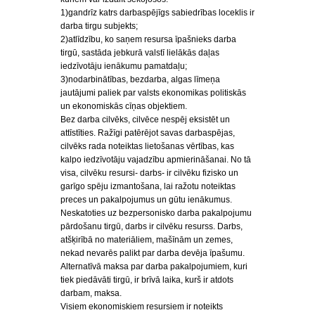
1)gandrīz katrs darbaspējīgs sabiedrības loceklis ir
darba tirgu subjekts;
2)atlīdzību, ko saņem resursa īpašnieks darba
tirgū, sastāda jebkurā valstī lielākās daļas
iedzīvotāju ienākumu pamatdaļu;
3)nodarbinātības, bezdarba, algas līmeņa
jautājumi paliek par valsts ekonomikas politiskās
un ekonomiskās cīņas objektiem.
Bez darba cilvēks, cilvēce nespēj eksistēt un
attīstīties. Ražīgi patērējot savas darbaspējas,
cilvēks rada noteiktas lietošanas vērtības, kas
kalpo iedzīvotāju vajadzību apmierināšanai. No tā
visa, cilvēku resursi- darbs- ir cilvēku fizisko un
garīgo spēju izmantošana, lai ražotu noteiktas
preces un pakalpojumus un gūtu ienākumus.
Neskatoties uz bezpersonisko darba pakalpojumu
pārdošanu tirgū, darbs ir cilvēku resurss. Darbs,
atšķirībā no materiāliem, mašīnām un zemes,
nekad nevarēs palikt par darba devēja īpašumu.
Alternatīvā maksa par darba pakalpojumiem, kuri
tiek piedāvāti tirgū, ir brīvā laika, kurš ir atdots
darbam, maksa.
Visiem ekonomiskiem resursiem ir noteikts