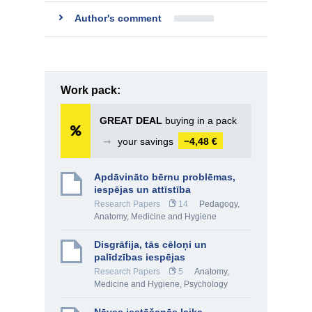
Author's comment
Work pack:
GREAT DEAL
buying in a pack
➞
your savings
−4,48 €
Apdāvināto bērnu problēmas,
iespējas un attīstība
Research Papers
14
Pedagogy
,
Anatomy, Medicine and Hygiene
Disgrāfija, tās cēloņi un
palīdzības iespējas
Research Papers
5
Anatomy,
Medicine and Hygiene
,
Psychology