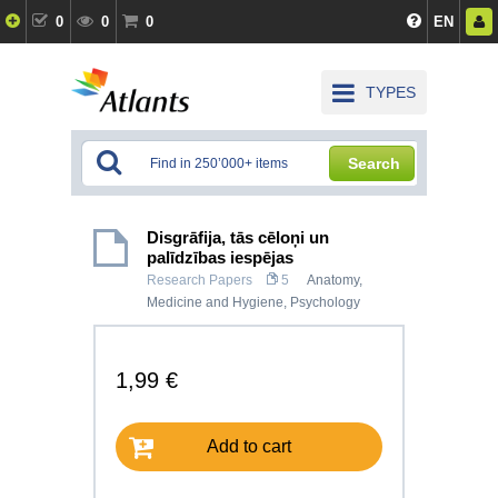
0
0
0
EN
TYPES
Search
Disgrāfija, tās cēloņi un
palīdzības iespējas
Research Papers
5
Anatomy,
Medicine and Hygiene
,
Psychology
1,99 €
Add to cart