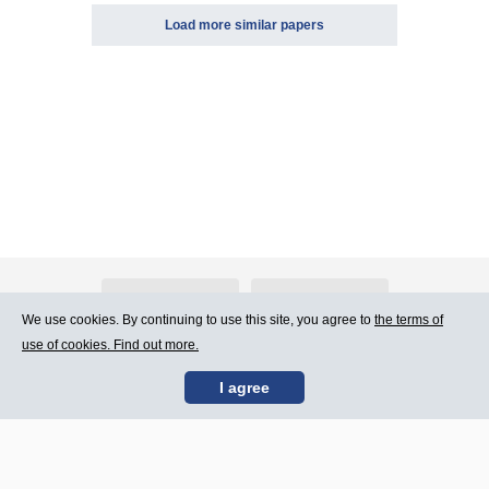
Load more similar papers
About Atlants.lv
Advertising
We use cookies. By continuing to use this site, you agree to
the terms of
use of cookies. Find out more.
Contact Us
Terms of Use
I agree
SIA „CDI” © 2002 -
Site map
2026