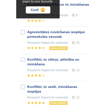
paper to your favourite.
Konfliktu specifika un to risināšanas
iespējas
Cool!
Research Papers
for university
8
Agresivitātes novēršanas iespējas
pirmsskolas vecumā
Research Papers
for university
33
EVALUATED!
Konflikti, to cēloņi, attīstība un
risināšana
Research Papers
for university
13
Konflikti, to veidi, risināšanas
iespējas
Research Papers
for university
12
EVALUATED!