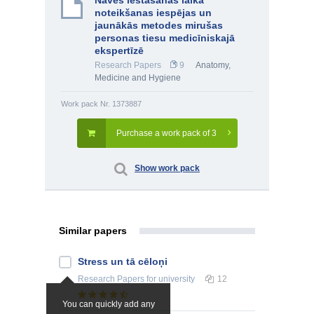
Nāves iestāšanās laika
noteikšanas iespējas un
jaunākās metodes mirušas
personas tiesu medicīniskajā
ekspertīzē
Research Papers
9
Anatomy,
Medicine and Hygiene
Work pack Nr. 1373887
Purchase a work pack of 3
Show work pack
Similar papers
Stress un tā cēloņi
Research Papers
for university
12
You can quickly add any