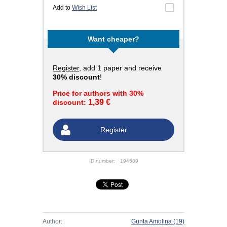
Add to
Wish List
Want cheaper?
Register
, add 1 paper and receive
30% discount
!
Price for authors with 30%
1,39 €
discount:
Register
ID number:
194589
Author:
Gunta Amoliņa
(19)