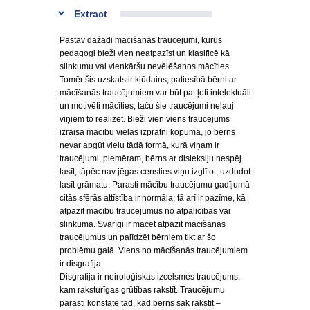
Extract
Pastāv dažādi mācīšanās traucējumi, kurus
pedagogi bieži vien neatpazīst un klasificē kā
slinkumu vai vienkāršu nevēlēšanos mācīties.
Tomēr šis uzskats ir kļūdains; patiesībā bērni ar
mācīšanās traucējumiem var būt pat ļoti intelektuāli
un motivēti mācīties, taču šie traucējumi neļauj
viņiem to realizēt. Bieži vien viens traucējums
izraisa mācību vielas izpratni kopumā, jo bērns
nevar apgūt vielu tādā formā, kurā viņam ir
traucējumi, piemēram, bērns ar disleksiju nespēj
lasīt, tāpēc nav jēgas censties viņu izglītot, uzdodot
lasīt grāmatu. Parasti mācību traucējumu gadījumā
citās sfērās attīstība ir normāla; tā arī ir pazīme, kā
atpazīt mācību traucējumus no atpalicības vai
slinkuma. Svarīgi ir mācēt atpazīt mācīšanās
traucējumus un palīdzēt bērniem tikt ar šo
problēmu galā. Viens no mācīšanās traucējumiem
ir disgrafija.
Disgrafija ir neiroloģiskas izcelsmes traucējums,
kam raksturīgas grūtības rakstīt. Traucējumu
parasti konstatē tad, kad bērns sāk rakstīt –