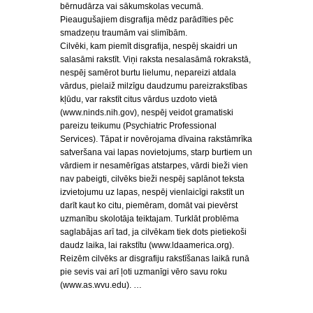
bērnudārza vai sākumskolas vecumā.
Pieaugušajiem disgrafija mēdz parādīties pēc
smadzeņu traumām vai slimībām.
Cilvēki, kam piemīt disgrafija, nespēj skaidri un
salasāmi rakstīt. Viņi raksta nesalasāmā rokrakstā,
nespēj samērot burtu lielumu, nepareizi atdala
vārdus, pielaiž milzīgu daudzumu pareizrakstības
kļūdu, var rakstīt citus vārdus uzdoto vietā
(www.ninds.nih.gov), nespēj veidot gramatiski
pareizu teikumu (Psychiatric Professional
Services). Tāpat ir novērojama dīvaina rakstāmrīka
satveršana vai lapas novietojums, starp burtiem un
vārdiem ir nesamērīgas atstarpes, vārdi bieži vien
nav pabeigti, cilvēks bieži nespēj saplānot teksta
izvietojumu uz lapas, nespēj vienlaicīgi rakstīt un
darīt kaut ko citu, piemēram, domāt vai pievērst
uzmanību skolotāja teiktajam. Turklāt problēma
saglabājas arī tad, ja cilvēkam tiek dots pietiekoši
daudz laika, lai rakstītu (www.ldaamerica.org).
Reizēm cilvēks ar disgrafiju rakstīšanas laikā runā
pie sevis vai arī ļoti uzmanīgi vēro savu roku
(www.as.wvu.edu). …