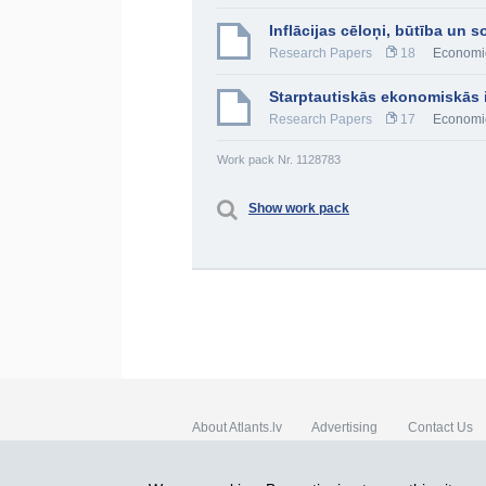
Inflācijas cēloņi, būtība un 
Research Papers
18
Economi
Starptautiskās ekonomiskās i
Research Papers
17
Economi
Work pack Nr. 1128783
Show work pack
About Atlants.lv
Advertising
Contact Us
SIA „CDI” © 2002 - 2026