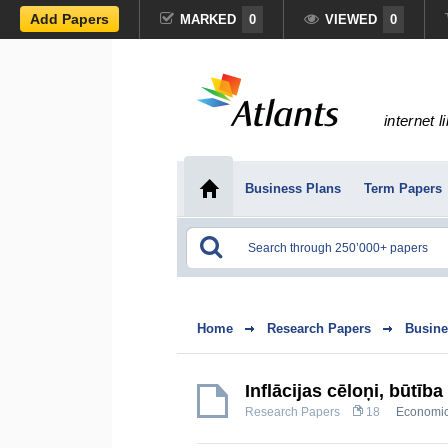
Add Papers
MARKED
0
VIEWED
0
internet l
Business Plans
Term Papers
Home
Research Papers
Busine
Inflācijas cēloņi, būtī
Research Papers
18
Economi