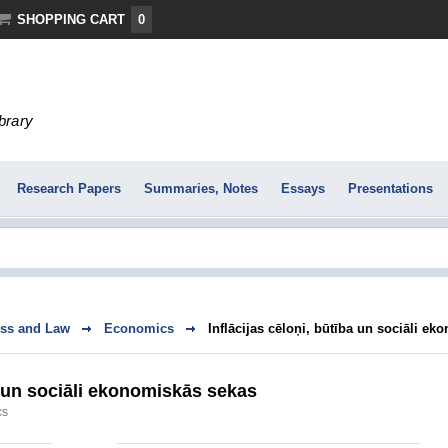
SHOPPING CART
0
ibrary
Research Papers
Summaries, Notes
Essays
Presentations
ss and Law
Economics
Inflācijas cēloņi, būtība un sociāli e
ba un sociāli ekonomiskās sekas
cs