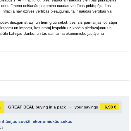
ieaudzis. Ar inflāciju ļoti bieži saprot arī naudas vienības pirktspējas
ējā cenu līmeņa celšanās pazemina naudas vienības pirktspēju. Tas
nflācija nav dzīves vērtības pieaugums, tā ir naudas vērtības vai
k diezgan strauji un tiem grūti sekot, tieši šis pārmaiņas ļoti stipri
eksportu un importu, kas atstāj iespaidu uz kopējo piedāvājumu un
entrālo Latvijas Banku, un tas samazina ekonomisko jautājumu
GREAT DEAL
buying in a pack
➞
your savings
−6,98 €
. Inflācijas sociāli ekonomiskās sekas
cs