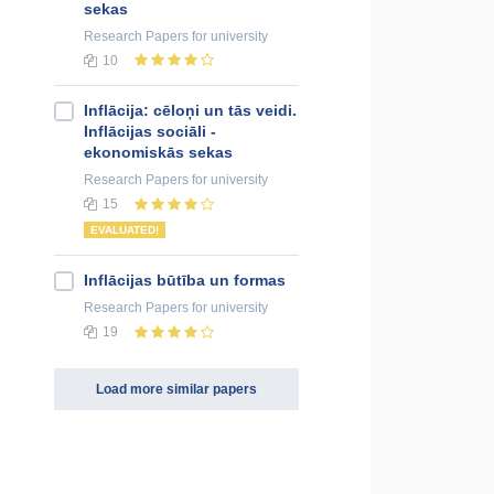
sekas
Research Papers
for university
10
Inflācija: cēloņi un tās veidi.
Inflācijas sociāli -
ekonomiskās sekas
Research Papers
for university
15
EVALUATED!
Inflācijas būtība un formas
Research Papers
for university
19
Load more similar papers