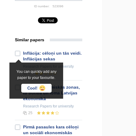
ID number:
523096
Similar papers
Inflācija: cēloņi un tās veidi.
Inflācijas sekas
Research Papers
for university
You can quickly add any
8
paper to your favourite.
Brīvās ekonomiskās zonas,
Cool!
to būtība un loma Latvijas
ekonomikā
Research Papers
for university
25
Pirmā pasaules kara cēloņi
un sociāli ekonomiskās