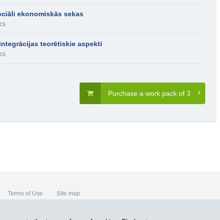
sociāli ekonomiskās sekas
cs
ntegrācijas teorētiskie aspekti
cs
Purchase a work pack of 3
Terms of Use
Site map