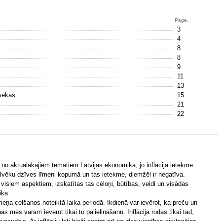
Page.
3
4
8
8
9
11
13
 sekas
15
21
22
a no aktuālākajiem tematiem Latvijas ekonomika, jo inflācija ietekme
cilvēku dzīves līmeni kopumā un tas ietekme, diemžēl ir negatīva.
o visiem aspektiem, izskatītas tas cēloņi, būtības, veidi un visādas
ika.
īmeņa celšanos noteiktā laika periodā. Ikdienā var ievērot, ka preču un
mēs varam ieverot tikai to palielināšanu. Inflācija rodas tikai tad,