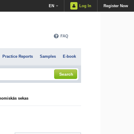
EN
Log In
Register Now
FAQ
Practice Reports
Samples
E-book
Search
konomiskās sekas