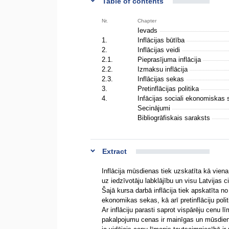
Table of contents
Nr.
Chapter
Ievads
1.
Inflācijas būtība
2.
Inflācijas veidi
2.1.
Pieprasījuma inflācija
2.2.
Izmaksu inflācija
2.3.
Inflācijas sekas
3.
Pretinflācijas politika
4.
Infācijas sociali ekonomiskas
Secinājumi
Bibliogrāfiskais saraksts
Extract
Inflācija mūsdienas tiek uzskatīta kā vien
uz iedzīvotāju labklājību un visu Latvijas 
Šajā kursa darbā inflācija tiek apskatīta n
ekonomikas sekas, kā arī pretinflāciju polit
Ar inflāciju parasti saprot vispārēju cenu l
pakalpojumu cenas ir mainīgas un mūsdienas 