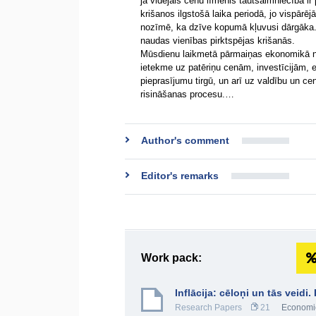
ja vidējais cenu līmenis tautsaimniecībā ir p
krišanos ilgstošā laika periodā, jo vispār
nozīmē, ka dzīve kopumā kļuvusi dārgāka. I
naudas vienības pirktspējas krišanās.
Mūsdienu laikmetā pārmaiņas ekonomikā notie
ietekme uz patēriņu cenām, investīcijām, 
pieprasījumu tirgū, un arī uz valdību un c
risināšanas procesu.…
Author's comment
Editor's remarks
Work pack:
Inflācija: cēloņi un tās veidi
Research Papers
21
Economi