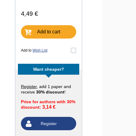
4,49 €
Add to cart
Add to
Wish List
Want cheaper?
Register
, add 1 paper and
receive
30% discount
!
Price for authors with 30%
3,14 €
discount:
Register