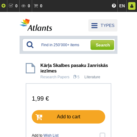
0
0
0
EN
TYPES
Search
Kārļa Skalbes pasaku žanriskās
iezīmes
Research Papers
5
Literature
1,99 €
Add to cart
Add to
Wish List