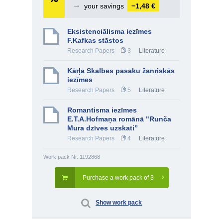
➞
your savings
−1,48 €
Eksistenciālisma iezīmes
F.Kafkas stāstos
Research Papers
3
Literature
Kārļa Skalbes pasaku žanriskās
iezīmes
Research Papers
5
Literature
Romantisma iezīmes
E.T.A.Hofmaņa romānā "Runča
Mura dzīves uzskati”
Research Papers
4
Literature
Work pack Nr. 1192868
Purchase a work pack of 3
Show work pack