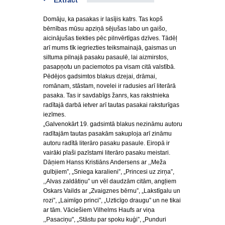
Extract
Domāju, ka pasakas ir lasījis katrs. Tas kopš
bērnības mūsu apziņā sējušas labo un gaišo,
aicinājušas tiekties pēc pilnvērtīgas dzīves. Tādēļ
arī mums tīk iegriezties teiksmainajā, gaismas un
siltuma pilnajā pasaku pasaulē, lai aizmirstos,
pasapņotu un paciemotos pa visam citā valstībā.
Pēdējos gadsimtos blakus dzejai, drāmai,
romānam, stāstam, novelei ir radusies arī literārā
pasaka. Tas ir savdabīgs žanrs, kas rakstnieka
radītajā darbā ietver arī tautas pasakai raksturīgas
iezīmes.
„Galvenokārt 19. gadsimtā blakus nezināmu autoru
radītajām tautas pasakām sakuploja arī zināmu
autoru radītā literāro pasaku pasaule. Eiropā ir
vairāki plaši pazīstami literāro pasaku meistari.
Dāņiem Hanss Kristiāns Andersens ar ,,Meža
gulbjiem”, „Sniega karalieni”, „Princesi uz zirņa”,
,,Alvas zaldātiņu” un vēl daudzām citām, angļiem
Oskars Vailds ar „Zvaigznes bērnu”, „Lakstīgalu un
rozi”, „Laimīgo princi”, „Uzticīgo draugu” un ne tikai
ar tām. Vāciešiem Vilhelms Haufs ar viņa
,,Pasaciņu", „Stāstu par spoku kuģi”, „Punduri