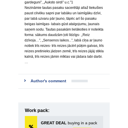
gardeguni”, „Auksto sirdi” u.c.”1
Nezināmie tautas pasaku sacerētāji allaž tiekušies
paust cilvēku sapni par labāku un laimīgāku dzīvi,
par labā uzvaru pār ļauno, tāpēc arī šo pasaku
beigas laimīgas- labais gūst atalgojumu, ļaunais
saņem sodu. Tautas pasakām lielākoties ir noteikta
forma: sākums daudzām ļoti līdzīgs- ,,Reiz
dzīvoja…”, „Sensenos laikos...”, labā cīņa ar ļauno
notiek trīs reizes- trīs reizes jācērt pūķim galvas, trīs
reizes pretinieks jādzen zemē, trīs reizes jājāj stikla
kalnā, trīs reizes jāmin mīklas vai jādara labi darbi.
…
Author's comment
Work pack:
GREAT DEAL
buying in a pack