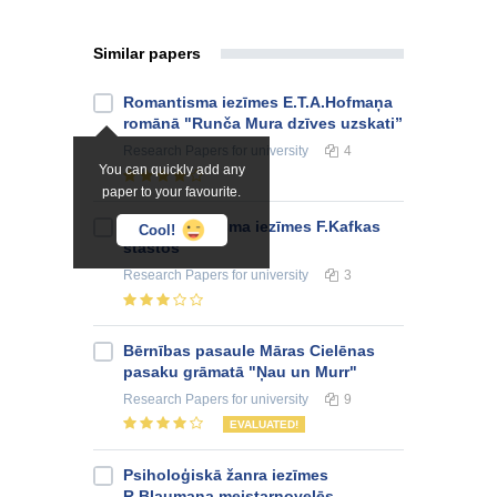
Similar papers
Romantisma iezīmes E.T.A.Hofmaņa
romānā "Runča Mura dzīves uzskati”
Research Papers
for university
4
You can quickly add any
paper to your favourite.
Eksistenciālisma iezīmes F.Kafkas
Cool!
stāstos
Research Papers
for university
3
Bērnības pasaule Māras Cielēnas
pasaku grāmatā "Ņau un Murr"
Research Papers
for university
9
EVALUATED!
Psiholoģiskā žanra iezīmes
R.Blaumaņa meistarnovelēs