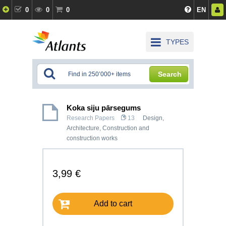
0
0
0
EN
TYPES
Search
Koka siju pārsegums
Research Papers
13
Design,
Architecture
,
Construction and
construction works
3,99 €
Add to cart