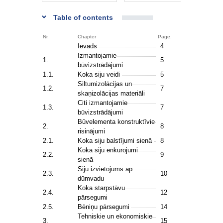
Table of contents
Nr.
Chapter
Page.
Ievads
4
Izmantojamie
1.
5
būvizstrādājumi
1.1.
Koka siju veidi
5
Siltumizolācijas un
1.2.
7
skaņizolācijas materiāli
Citi izmantojamie
1.3.
7
būvizstrādājumi
Būvelementa konstruktīvie
2.
8
risinājumi
2.1.
Koka siju balstījumi sienā
8
Koka siju enkurojumi
2.2.
9
sienā
Siju izvietojums ap
2.3.
10
dūmvadu
Koka starpstāvu
2.4.
12
pārsegumi
2.5.
Bēniņu pārsegumi
14
Tehniskie un ekonomiskie
3.
15