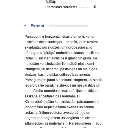
rādītāji
Literatūras saraksts
16
Extract
Pārsegumi ir horizontāli ēkas elementi, kuriem
uzticētas divas funkcijas – nesošā, jo tie uzņem
ekspluatācijas slodzes, un norobežojošā, jo
pārsegumu “pīrāgs” nodrošina skaņas un siltuma
izolāciju, un vienlaikus tie ir griesti un grīda. Kā
nesošām konstrukcijām tiem jābūt pietiekami
izturīgiem, lai uzņemtu pastāvīgās un mainīgās
slodzes, kas noteiktas celtniecības normās.
Pārsegumiem jābūt pietiekami stingriem, lai slodžu
iedarbībā tie pārāk neizliektos un nesvārstītos un
nodrošinātu normālus ekspluatācijas apstākļus
saskaņā ar celtniecības normām.[1]
Kā norobežojošām konstrukcijām pārsegumiem
jānodrošina nepieciešamo skaņas un situma
izolācija. Siltumizolāciju izveido bēniņu un
pagrabu pārsegumiem un viegliem efektīviem
siltumizolācijas materiāliem. Pārsegumiem ir jābūt