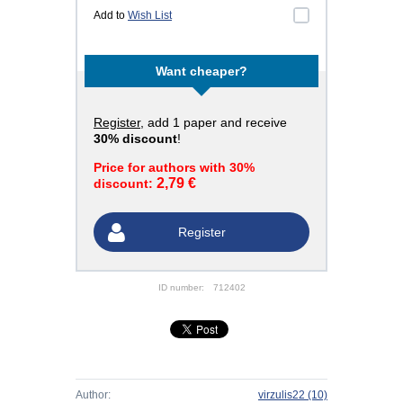
Add to
Wish List
Want cheaper?
Register
, add 1 paper and receive
30% discount
!
Price for authors with 30%
2,79 €
discount:
Register
ID number:
712402
Author:
virzulis22
(10)