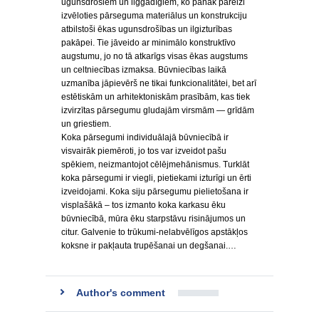
ugunsdrošiem un ilggadīgiem, ko panāk pareizi
izvēloties pārseguma materiālus un konstrukciju
atbilstoši ēkas ugunsdrošības un ilgizturības
pakāpei. Tie jāveido ar minimālo konstruktīvo
augstumu, jo no tā atkarīgs visas ēkas augstums
un celtniecības izmaksa. Būvniecības laikā
uzmanība jāpievērš ne tikai funkcionalitātei, bet arī
estētiskām un arhitektoniskām prasībām, kas tiek
izvirzītas pārsegumu gludajām virsmām — grīdām
un griestiem.
Koka pārsegumi individuālajā būvniecībā ir
visvairāk piemēroti, jo tos var izveidot pašu
spēkiem, neizmantojot cēlējmehānismus. Turklāt
koka pārsegumi ir viegli, pietiekami izturīgi un ērti
izveidojami. Koka siju pārsegumu pielietošana ir
visplašākā – tos izmanto koka karkasu ēku
būvniecībā, mūra ēku starpstāvu risinājumos un
citur. Galvenie to trūkumi-nelabvēlīgos apstākļos
koksne ir pakļauta trupēšanai un degšanai.…
Author's comment