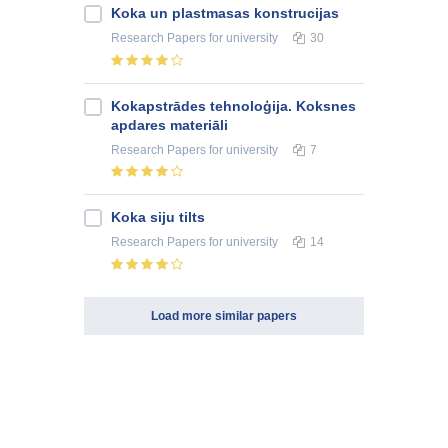
Koka un plastmasas konstrucijas
Research Papers
for university
30
Kokapstrādes tehnoloģija. Koksnes
apdares materiāli
Research Papers
for university
7
Koka siju tilts
Research Papers
for university
14
Load more similar papers