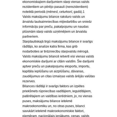
ekonomiskajiem darījumiem starp vienas valsts
rezidentiem un pērējo pasauli (nerezidentiem)
noteiktā periodā (mēnesī, ceturksnī, gadā).1
Valsts maksājumu bilance raksturo valsts un
ārvalstu tautsaimniecības mijiedarbību un sniedz
informāciju par preču, pakalpojumu un naudas
plūsmām starp valsts uzņēmējiem un ārvalstu
partneriem.
Starptautiskajā tirgū maksājumu bilance ir svarīgs
rādītājs, ko analize katra firma, kas grib
nodarboties ar tirdzniecību starpvalstu mērogā.
Valsts maksājumu bilancē ietverti visi vienas valsts
ekonomiskie darījumi ar citām valstīm. Šie darījumi
aptver preču un pakalpojumu eksportu, importu,
kapitāla ieplūšanu un aizplūšanu, dāvanas,
zaudējumus un citas izmaiņas valsts ārējās valūtas
rezerves.
Bilances rādītāji ir svarīgs faktors un izpētes
priekšmets rūpniecības vadītājiem, ieguldītājiem,
patērētajiem un valdības ierēdniem, jo, no vienas
puses, maksājumu bilance ietekmē
makroekonomiku un, no otras puses, bilanci
savukārt ietekmē makroekonomiskie faktori,
piemēram, nacionālais ienākums, cenas, valsts