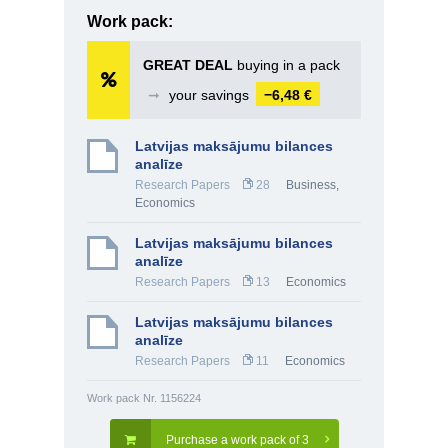
Work pack:
GREAT DEAL
buying in a pack
➞
your savings
−6,48 €
Latvijas maksājumu bilances
analīze
Research Papers
28
Business
,
Economics
Latvijas maksājumu bilances
analīze
Research Papers
13
Economics
Latvijas maksājumu bilances
analīze
Research Papers
11
Economics
Work pack Nr. 1156224
Purchase a work pack of 3