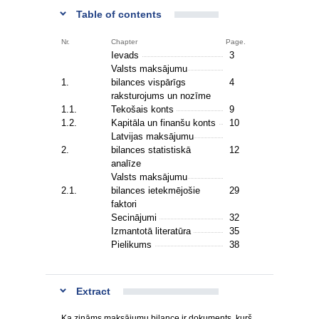
Table of contents
Nr.
Chapter
Page.
Ievads
3
Valsts maksājumu
1.
bilances vispārīgs
4
raksturojums un nozīme
1.1.
Tekošais konts
9
1.2.
Kapitāla un finanšu konts
10
Latvijas maksājumu
2.
bilances statistiskā
12
analīze
Valsts maksājumu
2.1.
bilances ietekmējošie
29
faktori
Secinājumi
32
Izmantotā literatūra
35
Pielikums
38
Extract
Ka zināms maksājumu bilance ir dokuments, kurš