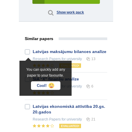
Show work pack
Similar papers
Latvijas maksājumu bilances analīze
Research Papers
for university
13
EVALUATED!
You can quickly add any
paper to your favourite.
SIA "X" finanšu analīze
Cool!
Research Papers
for university
6
Latvijas ekonomiskā attīstība 20.gs.
20.gados
Research Papers
for university
21
EVALUATED!