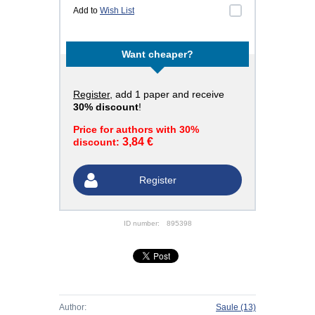
Add to
Wish List
Want cheaper?
Register
, add 1 paper and receive
30% discount
!
Price for authors with 30%
3,84 €
discount:
Register
ID number:
895398
Author:
Saule
(13)