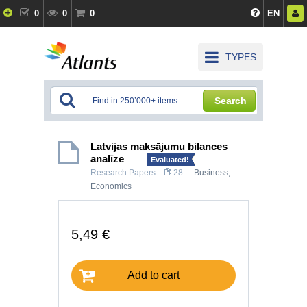
0
0
0
EN
TYPES
Search
Latvijas maksājumu bilances
analīze
Evaluated!
Research Papers
28
Business
,
Economics
5,49 €
Add to cart