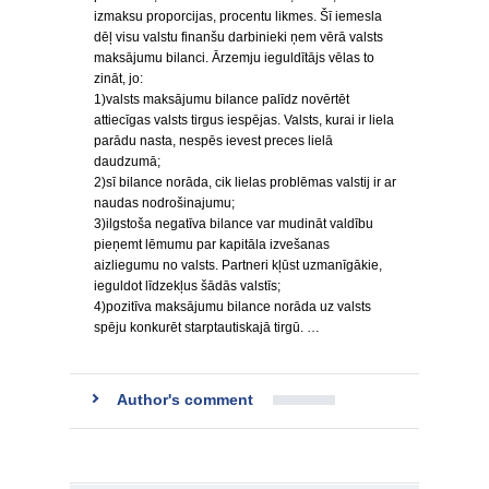
izmaksu proporcijas, procentu likmes. Šī iemesla
dēļ visu valstu finanšu darbinieki ņem vērā valsts
maksājumu bilanci. Ārzemju ieguldītājs vēlas to
zināt, jo:
1)valsts maksājumu bilance palīdz novērtēt
attiecīgas valsts tirgus iespējas. Valsts, kurai ir liela
parādu nasta, nespēs ievest preces lielā
daudzumā;
2)sī bilance norāda, cik lielas problēmas valstij ir ar
naudas nodrošinajumu;
3)ilgstoša negatīva bilance var mudināt valdību
pieņemt lēmumu par kapitāla izvešanas
aizliegumu no valsts. Partneri kļūst uzmanīgākie,
ieguldot līdzekļus šādās valstīs;
4)pozitīva maksājumu bilance norāda uz valsts
spēju konkurēt starptautiskajā tirgū. …
Author's comment