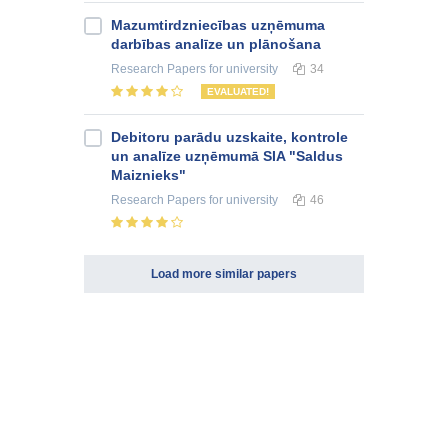
Mazumtirdzniecības uzņēmuma
darbības analīze un plānošana
Research Papers
for university
34
EVALUATED!
Debitoru parādu uzskaite, kontrole
un analīze uzņēmumā SIA "Saldus
Maiznieks"
Research Papers
for university
46
Load more similar papers