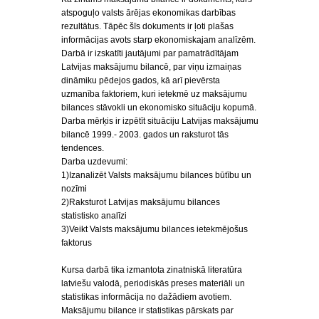
atspoguļo valsts ārējas ekonomikas darbības
rezultātus. Tāpēc šīs dokuments ir ļoti plašas
informācijas avots starp ekonomiskajam analīzēm.
Darbā ir izskatīti jautājumi par pamatrādītājam
Latvijas maksājumu bilancē, par viņu izmaiņas
dināmiku pēdejos gados, kā arī pievērsta
uzmanība faktoriem, kuri ietekmē uz maksājumu
bilances stāvokli un ekonomisko situāciju kopumā.
Darba mērķis ir izpētīt situāciju Latvijas maksājumu
bilancē 1999.- 2003. gados un raksturot tās
tendences.
Darba uzdevumi:
1)Izanalizēt Valsts maksājumu bilances būtību un
nozīmi
2)Raksturot Latvijas maksājumu bilances
statistisko analīzi
3)Veikt Valsts maksājumu bilances ietekmējošus
faktorus
Kursa darbā tika izmantota zinatniskā literatūra
latviešu valodā, periodiskās preses materiāli un
statistikas informācija no dažādiem avotiem.
Maksājumu bilance ir statistikas pārskats par