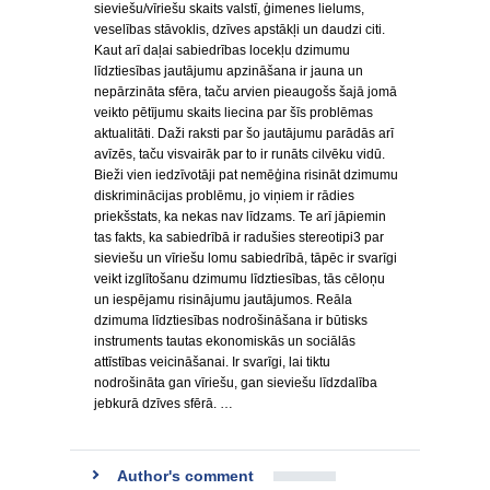
sieviešu/vīriešu skaits valstī, ģimenes lielums,
veselības stāvoklis, dzīves apstākļi un daudzi citi.
Kaut arī daļai sabiedrības locekļu dzimumu
līdztiesības jautājumu apzināšana ir jauna un
nepārzināta sfēra, taču arvien pieaugošs šajā jomā
veikto pētījumu skaits liecina par šīs problēmas
aktualitāti. Daži raksti par šo jautājumu parādās arī
avīzēs, taču visvairāk par to ir runāts cilvēku vidū.
Bieži vien iedzīvotāji pat nemēģina risināt dzimumu
diskriminācijas problēmu, jo viņiem ir rādies
priekšstats, ka nekas nav līdzams. Te arī jāpiemin
tas fakts, ka sabiedrībā ir radušies stereotipi3 par
sieviešu un vīriešu lomu sabiedrībā, tāpēc ir svarīgi
veikt izglītošanu dzimumu līdztiesības, tās cēloņu
un iespējamu risinājumu jautājumos. Reāla
dzimuma līdztiesības nodrošināšana ir būtisks
instruments tautas ekonomiskās un sociālās
attīstības veicināšanai. Ir svarīgi, lai tiktu
nodrošināta gan vīriešu, gan sieviešu līdzdalība
jebkurā dzīves sfērā. …
Author's comment