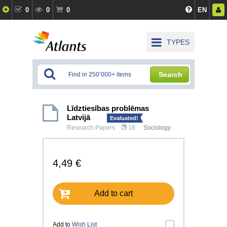
0
0
0
EN
TYPES
Search
Līdztiesības problēmas
Latvijā
Evaluated!
Research Papers
18
Sociology
4,49 €
Add to cart
Add to
Wish List