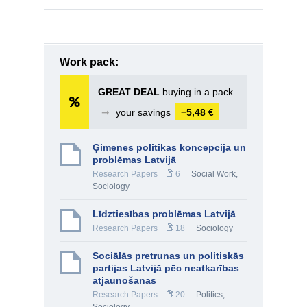
Work pack:
GREAT DEAL
buying in a pack
➞
your savings
−5,48 €
Ģimenes politikas koncepcija un
problēmas Latvijā
Research Papers
6
Social Work
,
Sociology
Līdztiesības problēmas Latvijā
Research Papers
18
Sociology
Sociālās pretrunas un politiskās
partijas Latvijā pēc neatkarības
atjaunošanas
Research Papers
20
Politics
,