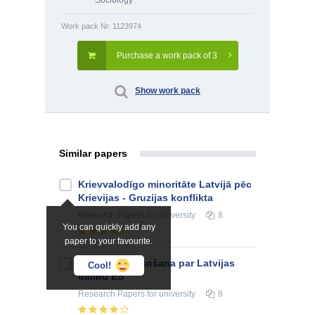
Sociology
Work pack Nr. 1123974
Purchase a work pack of 3
Show work pack
Similar papers
Krievvalodīgo minoritāte Latvijā pēc
Krievijas - Gruzijas konflikta
Research Papers
for university
8
You can quickly add any
paper to your favourite.
Tautas nobalsošana par Latvijas
Cool!
dalību ES
Research Papers
for university
8