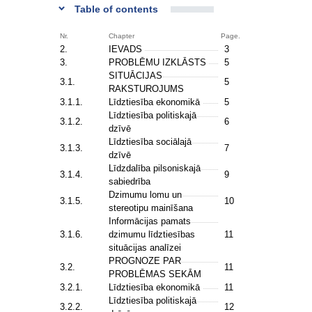
Table of contents
Nr.
Chapter
Page.
2.
IEVADS
3
3.
PROBLĒMU IZKLĀSTS
5
SITUĀCIJAS
3.1.
5
RAKSTUROJUMS
3.1.1.
Līdztiesība ekonomikā
5
Līdztiesība politiskajā
3.1.2.
6
dzīvē
Līdztiesība sociālajā
3.1.3.
7
dzīvē
Līdzdalība pilsoniskajā
3.1.4.
9
sabiedrība
Dzimumu lomu un
3.1.5.
10
stereotipu mainīšana
Informācijas pamats
3.1.6.
dzimumu līdztiesības
11
situācijas analīzei
PROGNOZE PAR
3.2.
11
PROBLĒMAS SEKĀM
3.2.1.
Līdztiesība ekonomikā
11
Līdztiesība politiskajā
3.2.2.
12