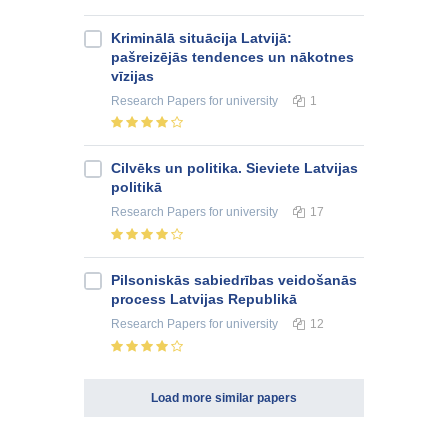
Kriminālā situācija Latvijā:
pašreizējās tendences un nākotnes
vīzijas
Research Papers
for university
1
Cilvēks un politika. Sieviete Latvijas
politikā
Research Papers
for university
17
Pilsoniskās sabiedrības veidošanās
process Latvijas Republikā
Research Papers
for university
12
Load more similar papers