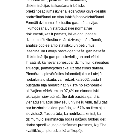
ekonomiskās, politiskās un kulturālās)
diskriminācijas izskaušana ir būtisks
priekšnosacījums ikviena iedzīvotāja cilvēktiesību
nodrošināšanai un viņa labklājības veicināšanai.
Formāli dzimumu līdztiesību garantē Latvijas
likumdošana un starptautiskie normatīvie
dokumenti, kas ir pamats, lai veidotu patiesu
dzimumu līdztiesību visās dzīves jomās. Tomēr,
analizējot pieejamo statistiku un pētījumus,
jāsecina, ka Latvijā pastāv gan tieša, gan netieša
diskriminācija gan pret sievieti, gan pret vīrieti.
Ir jāatzīst, ka nevar spriest par dzimumu līdztiesības
situāciju, pamatojoties tikai uz statistikas datiem.
Piemēram, pievēršoties informācijai par Latvijā
nodarbināto skaitu, var redzēt, ka 2002. gada I
pusgadā bija nodarbināti 97,1% no ekonomiski
aktīvajiem vīriešiem un 97,4% no ekonomiski
aktīvajām sievietēm1. Šie dati parāda gandrīz
vienādu situāciju sieviešu un vīriešu vidū, taču dati
par bezdarbniekiem parāda, ka 57% no tiem bija
sievietes2. Tas parāda, ka nedrīkst aizmirst, ka
dzimumu diskriminācija rodas dažādu faktoru dēļ:
darba specifika, nepieciešamas prasmes, izglītība,
kvalifikācija, pieredze, kā arī kopējo