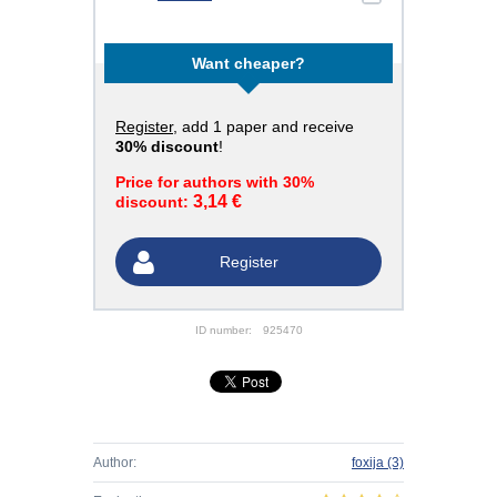
Want cheaper?
Register
, add 1 paper and receive
30% discount
!
Price for authors with 30%
3,14 €
discount:
Register
ID number:
925470
Author:
foxija
(3)