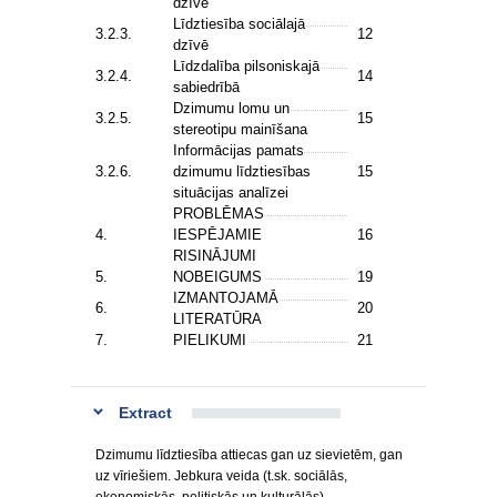
dzīvē
Līdztiesība sociālajā
3.2.3.
12
dzīvē
Līdzdalība pilsoniskajā
3.2.4.
14
sabiedrībā
Dzimumu lomu un
3.2.5.
15
stereotipu mainīšana
Informācijas pamats
3.2.6.
dzimumu līdztiesības
15
situācijas analīzei
PROBLĒMAS
4.
IESPĒJAMIE
16
RISINĀJUMI
5.
NOBEIGUMS
19
IZMANTOJAMĀ
6.
20
LITERATŪRA
7.
PIELIKUMI
21
Extract
Dzimumu līdztiesība attiecas gan uz sievietēm, gan
uz vīriešiem. Jebkura veida (t.sk. sociālās,