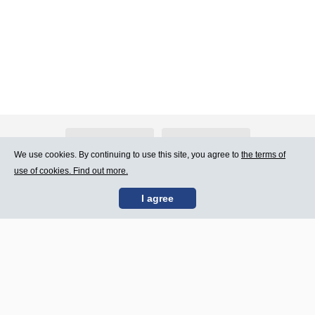
About Atlants.lv
Advertising
We use cookies. By continuing to use this site, you agree to
the terms of
use of cookies. Find out more.
Contact Us
Terms of Use
I agree
SIA „CDI” © 2002 -
Site map
2026