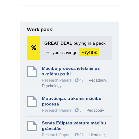
Work pack:
GREAT DEAL
buying in a pack
➞
your savings
−7,48 €
Mācību procesa ietekme uz
skolēnu psihi
Research Papers
47
Pedagogy
,
Psychology
Motivācijas trūkums mācību
procesā
Research Papers
5
Pedagogy
Senās Ēģiptes vēsture mācību
grāmatās
Research Papers
32
Literature
,