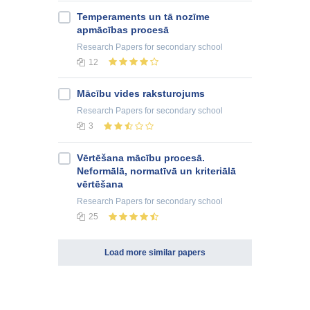
Temperaments un tā nozīme
apmācības procesā
Research Papers
for secondary school
12
Mācību vides raksturojums
Research Papers
for secondary school
3
Vērtēšana mācību procesā.
Neformālā, normatīvā un kriteriālā
vērtēšana
Research Papers
for secondary school
25
Load more similar papers