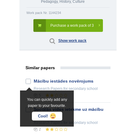
Pedagogy
,
History, Culture
Work pack Nr. 1144234
Purchase a work pack of 3
Show work pack
Similar papers
Mācību iestādes novērojums
Research Papers
for secondary school
5
You can quickly add any
paper to your favourite.
Sociālās vides ietekme uz mācību
procesu
Cool!
Research Papers
for secondary school
2