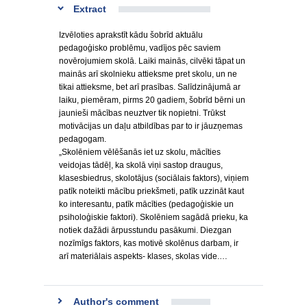
Extract
Izvēloties aprakstīt kādu šobrīd aktuālu
pedagoģisko problēmu, vadījos pēc saviem
novērojumiem skolā. Laiki mainās, cilvēki tāpat un
mainās arī skolnieku attieksme pret skolu, un ne
tikai attieksme, bet arī prasības. Salīdzinājumā ar
laiku, piemēram, pirms 20 gadiem, šobrīd bērni un
jaunieši mācības neuztver tik nopietni. Trūkst
motivācijas un daļu atbildības par to ir jāuzņemas
pedagogam.
„Skolēniem vēlēšanās iet uz skolu, mācīties
veidojas tādēļ, ka skolā viņi sastop draugus,
klasesbiedrus, skolotājus (sociālais faktors), viņiem
patīk noteikti mācību priekšmeti, patīk uzzināt kaut
ko interesantu, patīk mācīties (pedagoģiskie un
psiholoģiskie faktori). Skolēniem sagādā prieku, ka
notiek dažādi ārpusstundu pasākumi. Diezgan
nozīmīgs faktors, kas motivē skolēnus darbam, ir
arī materiālais aspekts- klases, skolas vide.…
Author's comment