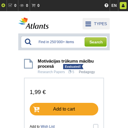
0
0
0
EN
TYPES
Search
Motivācijas trūkums mācību
procesā
Evaluated!
Research Papers
5
Pedagogy
1,99 €
Add to cart
Add to
Wish List