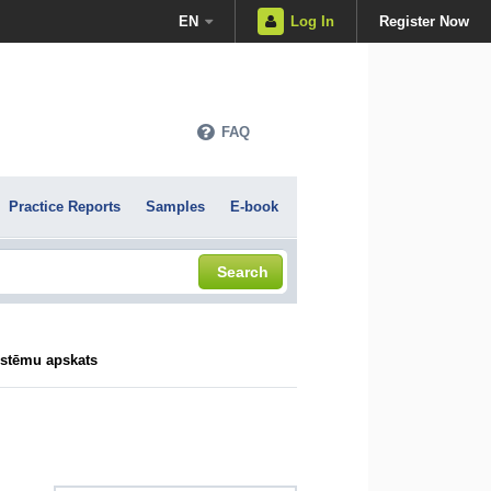
EN
Log In
Register Now
FAQ
Practice Reports
Samples
E-book
Search
istēmu apskats