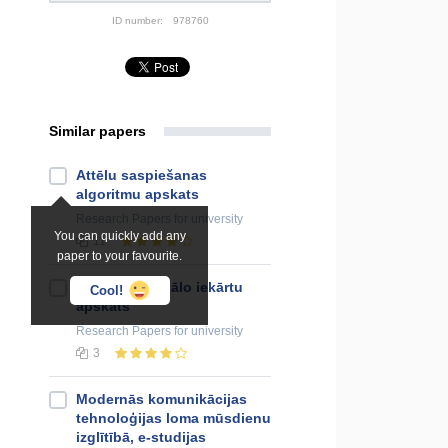
ID number:
978760
Similar papers
Attēlu saspiešanas
algoritmu apskats
Research Papers
for university
You can quickly add any
11
paper to your favourite.
Multifunkcionālo iekārtu
Cool!
apskats
Research Papers
for university
3
Modernās komunikācijas
tehnoloģijas loma mūsdienu
izglītībā, e-studijas