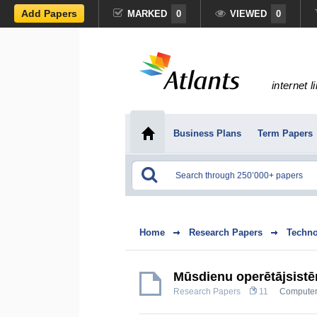
Add Papers
MARKED
0
VIEWED
0
internet l
Business Plans
Term Papers
Home
Research Papers
Techno
Mūsdienu operētājsist
Research Papers
11
Computer