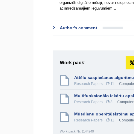
organizēti digitālie mēdiji, nevar neiepriec
acīmredzamajiem ieguvumiem.…
Author's comment
Work pack:
Attēlu saspiešanas algoritm
Research Papers
11
Computer
Multifunkcionālo iekārtu aps
Research Papers
3
Computers
Mūsdienu operētājsistēmu a
Research Papers
11
Computer
Work pack Nr. 1144249