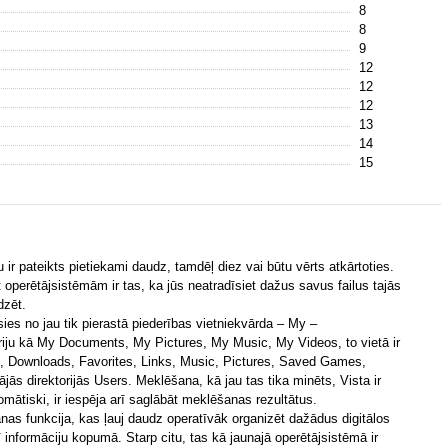
8
8
9
12
12
12
13
14
15
 ir pateikts pietiekami daudz, tamdēļ diez vai būtu vērts atkārtoties.
t operētājsistēmām ir tas, ka jūs neatradīsiet dažus savus failus tajās
dzēt.
kusies no jau tik pierastā piederības vietniekvārda – My –
oriju kā My Documents, My Pictures, My Music, My Videos, to vietā ir
, Downloads, Favorites, Links, Music, Pictures, Saved Games,
bājās direktorijās Users. Meklēšana, kā jau tas tika minēts, Vista ir
tomātiski, ir iespēja arī saglābāt meklēšanas rezultātus.
šanas funkcija, kas ļauj daudz operatīvāk organizēt dažādus digitālos
 informāciju kopumā. Starp citu, tas kā jaunajā operētājsistēmā ir