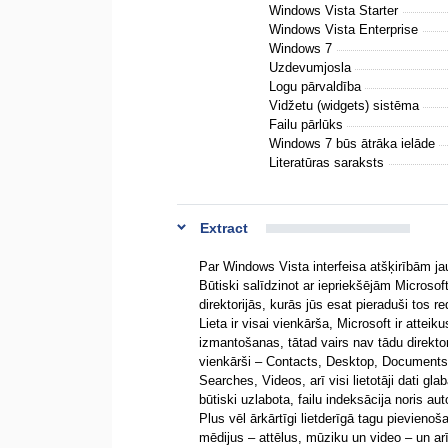
Windows Vista Starter
Windows Vista Enterprise
Windows 7
Uzdevumjosla
Logu pārvaldība
Vidžetu (widgets) sistēma
Failu pārlūks
Windows 7 būs ātrāka ielāde
Literatūras saraksts
Extract
Par Windows Vista interfeisa atšķirībām jau
Būtiski salīdzinot ar iepriekšējām Microsof
direktorijās, kurās jūs esat pieraduši tos re
Lieta ir visai vienkārša, Microsoft ir attei
izmantošanas, tātad vairs nav tādu direkt
vienkārši – Contacts, Desktop, Documents
Searches, Videos, arī visi lietotāji dati gla
būtiski uzlabota, failu indeksācija noris au
Plus vēl ārkārtīgi lietderīgā tagu pievieno
mēdijus – attēlus, mūziku un video – un arī