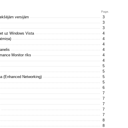
Page.
riekšējām versijām
3
3
3
riet uz Windows Vista
4
atmiņa)
4
4
panelis
4
rmance Monitor rīks
4
4
5
5
ana (Enhanced Networking)
5
5
6
7
7
7
m
7
7
8
8