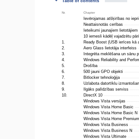
Table of contents
Nr.
Chapter
Ievērojamas atšķirības no iep
Neattaisnotās cerības
Ieteikumi jaunajiem lietotājiem
10 iemesli kādēļ vajadzētu pā
1.
Ready Boost (USB ierīces kā 
2.
Aero Glass lietotāja interfeiss
3.
Integrēta meklēšana un sānu 
4.
Windows Reliability and Perfo
5.
Drošība
6.
500 jauni GPO objekti
7.
Bitlocker tehnoloģija
8.
Uzlabota datortīklu izmantoš
9.
Ilgāks palīdzības serviss
10.
DirectX 10
Windows Vista versijas
Windows Vista Home Basic
Windows Vista Home Basic N
Windows Vista Home Premiu
Windows Vista Business
Windows Vista Business N
Windows Vista Ultimate