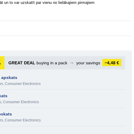
ināt un to var uzskatīt par vienu no lielākajiem pirmajiem
GREAT DEAL
buying in a pack
➞
your savings
−4,48 €
u apskats
s, Consumer Electronics
kats
, Consumer Electronics
pskats
s, Consumer Electronics