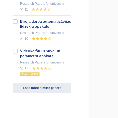
Research Papers
for university
11
Biroja darba automatizācijas
līdzekļu apskats
Research Papers
for university
10
Videokaršu uzbūve un
parametru apskats
Research Papers
for university
12
EVALUATED!
Load more similar papers