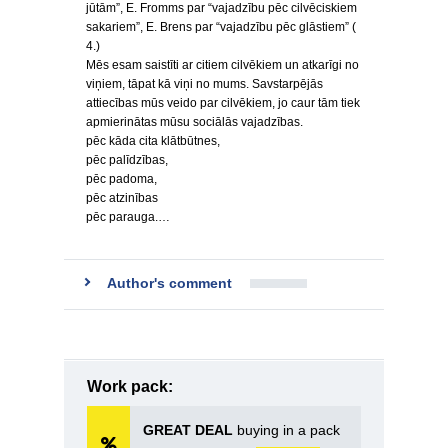
jūtām”, E. Fromms par “vajadzību pēc cilvēciskiem
sakariem”, E. Brens par “vajadzību pēc glāstiem” (
4.)
Mēs esam saistīti ar citiem cilvēkiem un atkarīgi no
viņiem, tāpat kā viņi no mums. Savstarpējās
attiecības mūs veido par cilvēkiem, jo caur tām tiek
apmierinātas mūsu sociālās vajadzības.
pēc kāda cita klātbūtnes,
pēc palīdzības,
pēc padoma,
pēc atzinības
pēc parauga.…
Author's comment
Work pack:
GREAT DEAL
buying in a pack