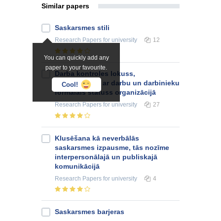
Similar papers
Saskarsmes stili
Research Papers
for university
12
You can quickly add any
paper to your favourite.
Darba kontroles lokuss,
apmierinātība ar darbu un darbinieku
Cool!
formālais statuss organizācijā
Research Papers
for university
27
Klusēšana kā neverbālās
saskarsmes izpausme, tās nozīme
interpersonālajā un publiskajā
komunikācijā
Research Papers
for university
4
Saskarsmes barjeras