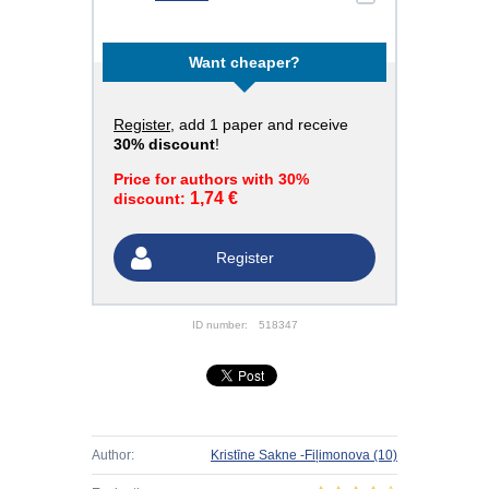
Want cheaper?
Register
, add 1 paper and receive
30% discount
!
Price for authors with 30%
1,74 €
discount:
Register
ID number:
518347
Author:
Kristīne Sakne -Fiļimonova
(10)