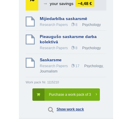
➞
your savings
−4,48 €
Mijiedarbība saskarsmē
Research Papers
8
Psychology
Pieaugušo saskarsme darba
kolektīvā
Research Papers
8
Psychology
Saskarsme
Research Papers
17
Psychology
,
Journalism
Work pack Nr. 1115210
Purchase a work pack of 3
Show work pack