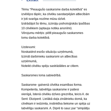
Extract
Tēmu “Pieaugušo saskarsme darba kolektīvā” es
izvēlējos tāpēc, ka cilvēku savstarpējām attiecībām
ir ļoti svarīga nozīme mūsu dzīvē.
Izstrādājot šo tēmu, izzināju psiholoģiskās īpašības
10 cilvēkiem (aptauja notika anonīmi).
Vērojumu mērķis: pētīt pieaugušo saskarsmes
lomu darba kolektīvā.
Uzdevumi:
Noskaidrot esošo situāciju uzņēmumā,
Izzināt darbinieku saskarsmi un attiecības
uzņēmumā,
Noteikt cilvēku spēju sastrādāties ar citiem.
Saskarsmes loma sabiedrībā.
Saskarsme- galvenā cilvēka esamības forma.
Kompetenta, labvēlīga saskarsme ir patiesi
vienīgā, īstenā cilvēku dzīves greznība, teicis A. de
Sent- Ekziperē. Lielākā daļa zinātnieku domā, ka
cilvēkam ir iedzimta, instinktīva tieksme un spēja uz
labvēlīgu saskarsmi. A. Diprē to sauc par “simpātiju