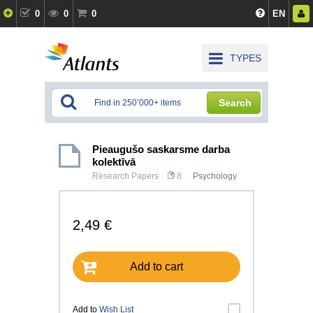
0
0
0
EN
TYPES
Search
Pieaugušo saskarsme darba
kolektīvā
Research Papers
8
Psychology
2,49 €
Add to cart
Add to
Wish List