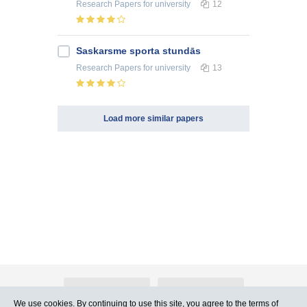
Research Papers
for university
12
Saskarsme sporta stundās
Research Papers
for university
13
Load more similar papers
About Atlants.lv
Advertising
We use cookies. By continuing to use this site, you agree to
the terms of