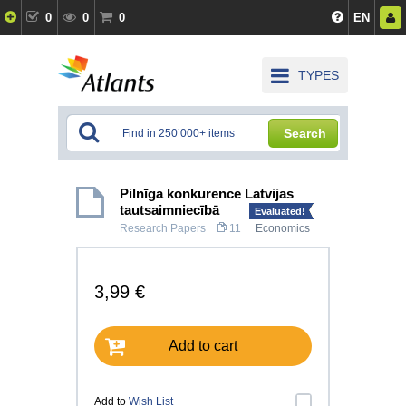
0
0
0
EN
TYPES
Search
Pilnīga konkurence Latvijas
tautsaimniecībā
Evaluated!
Research Papers
11
Economics
3,99 €
Add to cart
Add to
Wish List