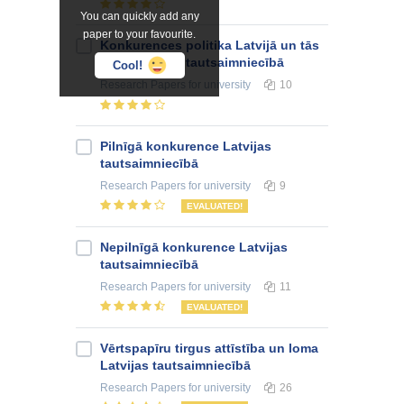
You can quickly add any
paper to your favourite.
Konkurences politika Latvijā un tās
loma Latvijas tautsaimniecībā
Cool!
Research Papers
for university
10
Pilnīgā konkurence Latvijas
tautsaimniecībā
Research Papers
for university
9
EVALUATED!
Nepilnīgā konkurence Latvijas
tautsaimniecībā
Research Papers
for university
11
EVALUATED!
Vērtspapīru tirgus attīstība un loma
Latvijas tautsaimniecībā
Research Papers
for university
26