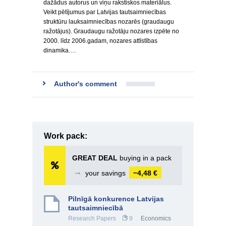
dažādus autorus un viņu rakstiskos materiālus.
Veikt pētījumus par Latvijas tautsaimniecības
struktūru lauksaimniecības nozarēs (graudaugu
ražotājus). Graudaugu ražotāju nozares izpēte no
2000. līdz 2006.gadam, nozares attīstības
dinamika.…
Author's comment
Work pack:
GREAT DEAL
buying in a pack
➞
your savings
−4,48 €
Pilnīgā konkurence Latvijas
tautsaimniecībā
Research Papers
9
Economics