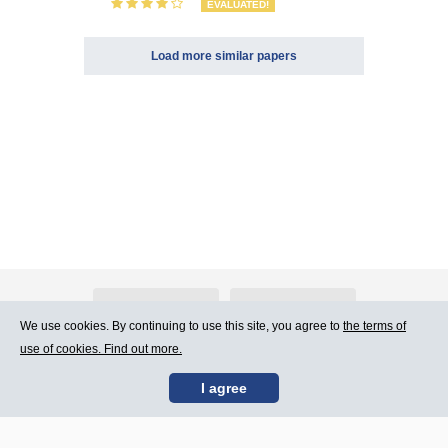
EVALUATED!
Load more similar papers
About Atlants.lv
Advertising
We use cookies. By continuing to use this site, you agree to
the terms of
use of cookies. Find out more.
Contact Us
Terms of Use
I agree
SIA „CDI” © 2002 -
Site map
2026