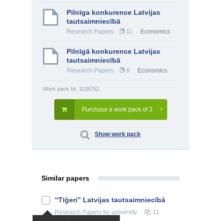
Pilnīga konkurence Latvijas
tautsaimniecībā
Research Papers
11
Economics
Pilnīgā konkurence Latvijas
tautsaimniecībā
Research Papers
8
Economics
Work pack Nr. 1126752
Purchase a work pack of 3
Show work pack
Similar papers
“Tīģeri” Latvijas tautsaimniecībā
Research Papers
for university
11