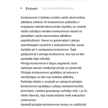
Extract
Konkurencei ir būtiska nozīme valsts ekonomikas
attīstības sektorā. Ar konkurences palīdzību ir
iespējams sekmēt ekonomisko darbību un motivēt
valsts ražotājus mesties konkurences virpulī un
piedalīties valsts ekonomikas attīstības
papildināšanā. Viena no galvenajām Latvijas
specifiskajām nozarēm ir lauksaimniecība, kuras
darbībā arī ir sastopama konkurence. Šajā
gadījumā tā ir pilnīga konkurence, kas tad arī tiks
apskatīta šajā referātā.
Pilnīga konkurence ir tirgus segments, kurā
darbojas daudzi neatkarīgi pircēji un pārdevēji.
Pilnīgās konkurences apstākļos arī preces ir
vienlīdzīgas un tām nav būtiska atšķirība.
Referāta mērķis ir analizēt un raksturot pilnīgās
konkurences apstākļus Latvijas tautsaimniecībā,
precizējot, Latvijas graudaugu ražotāju vidū. Lai šo
mērķi īstenotu, bija nepieciešams veikt sekojošus
uzdevumus:
Apskatīt pilnīgās konkurences teoriju un salīdzināt