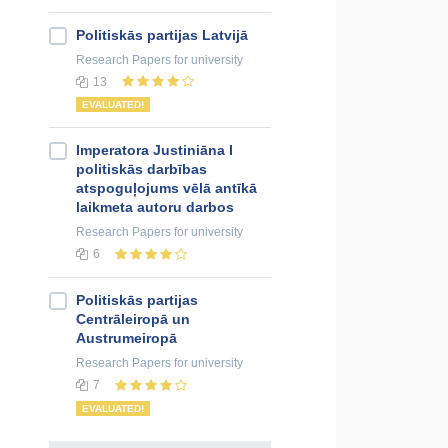
Politiskās partijas Latvijā
Research Papers
for university
13
EVALUATED!
Imperatora Justiniāna I
politiskās darbības
atspoguļojums vēlā antīkā
laikmeta autoru darbos
Research Papers
for university
6
Politiskās partijas
Centrāleiropā un
Austrumeiropā
Research Papers
for university
7
EVALUATED!