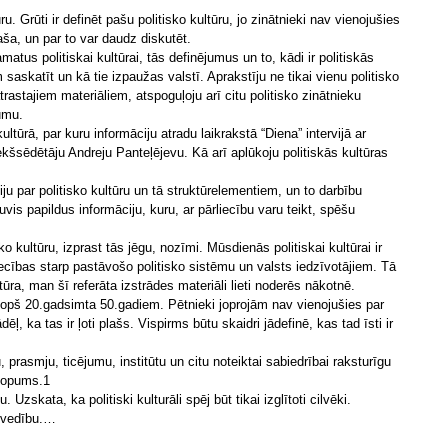
u. Grūti ir definēt pašu politisko kultūru, jo zinātnieki nav vienojušies
 plaša, un par to var daudz diskutēt.
atus politiskai kultūrai, tās definējumus un to, kādi ir politiskās
askatīt un kā tie izpaužas valstī. Aprakstīju ne tikai vienu politisko
rastajiem materiāliem, atspoguļoju arī citu politisko zinātnieku
umu.
ultūrā, par kuru informāciju atradu laikrakstā “Diena” intervijā ar
riekšsēdētāju Andreju Panteļējevu. Kā arī aplūkoju politiskās kultūras
ju par politisko kultūru un tā struktūrelementiem, un to darbību
vis papildus informāciju, kuru, ar pārliecību varu teikt, spēšu
ko kultūru, izprast tās jēgu, nozīmi. Mūsdienās politiskai kultūrai ir
iecības starp pastāvošo politisko sistēmu un valsts iedzīvotājiem. Tā
ltūra, man šī referāta izstrādes materiāli lieti noderēs nākotnē.
u kopš 20.gadsimta 50.gadiem. Pētnieki joprojām nav vienojušies par
ēļ, ka tas ir ļoti plašs. Vispirms būtu skaidri jādefinē, kas tad īsti ir
 prasmju, ticējumu, institūtu un citu noteiktai sabiedrībai raksturīgu
kopums.1
u. Uzskata, ka politiski kulturāli spēj būt tikai izglītoti cilvēki.
uzvedību.…