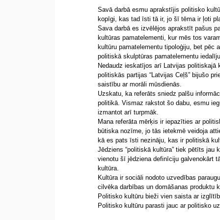
Savā darbā esmu aprakstījis politisko kultūr
kopīgi, kas tad īsti tā ir, jo šī tēma ir ļoti
Sava darbā es izvēlējos aprakstīt pašus pam
kultūras pamatelementi, kur mēs tos varam s
kultūru pamatelementu tipoloģiju, bet pēc at
politiskā skulptūras pamatelementu iedalīj
Nedaudz ieskatījos arī Latvijas politiskajā k
politiskās partijas “Latvijas Ceļš” bijušo p
saistību ar morāli mūsdienās.
Uzskatu, ka referāts sniedz palšu informāci
politikā. Vismaz rakstot šo dabu, esmu iegu
izmantot arī turpmāk.
Mana referāta mērķis ir iepazīties ar politis
būtiska nozīme, jo tās ietekmē veidoja att
kā es pats īsti nezināju, kas ir politiskā ku
Jēdziens “politiskā kultūra” tiek pētīts ja
vienotu šī jēdziena definīciju galvenokārt tād
kultūra.
Kultūra ir sociāli nodoto uzvedības paraugu,
cilvēka darbības un domāšanas produktu 
Politisko kultūru bieži vien saista ar izglītīb
Politisko kultūru parasti jauc ar politisko 