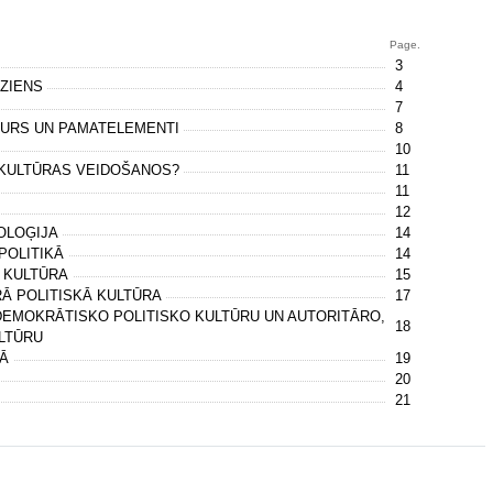
Page.
3
DZIENS
4
7
TURS UN PAMATELEMENTI
8
10
 KULTŪRAS VEIDOŠANOS?
11
11
12
POLOĢIJA
14
 POLITIKĀ
14
Ā KULTŪRA
15
RĀ POLITISKĀ KULTŪRA
17
DEMOKRĀTISKO POLITISKO KULTŪRU UN AUTORITĀRO,
18
ULTŪRU
JĀ
19
20
21