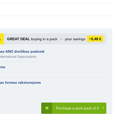
GREAT DEAL
buying in a pack
➞
your savings
−5,48 €
ēmas ANO drošības padomē
International Organizations
jums
nas formas raksturojums
Purchase a work pack of 3