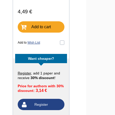
4,49 €
Add to cart
Add to
Wish List
Want cheaper?
Register
, add 1 paper and
receive
30% discount
!
Price for authors with 30%
3,14 €
discount:
Register