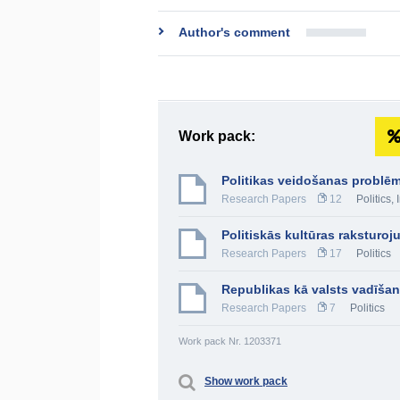
Author's comment
Work pack:
Politikas veidošanas probl
Research Papers
12
Politics
,
Politiskās kultūras raksturo
Research Papers
17
Politics
Republikas kā valsts vadīša
Research Papers
7
Politics
Work pack Nr. 1203371
Show work pack