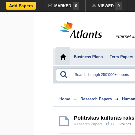
Add Papers
MARKED
0
VIEWED
0
internet l
Business Plans
Term Papers
Home
Research Papers
Humani
Politiskās kultūras rak
Research Papers
17
Politics