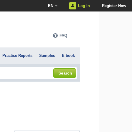
EN
Log In
Register Now
FAQ
Practice Reports
Samples
E-book
Search