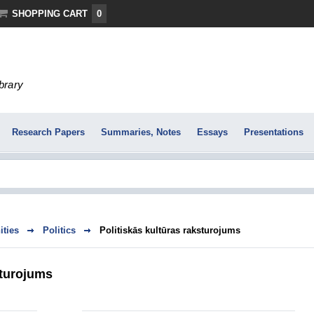
SHOPPING CART
0
ibrary
Research Papers
Summaries, Notes
Essays
Presentations
ties
Politics
Politiskās kultūras raksturojums
sturojums