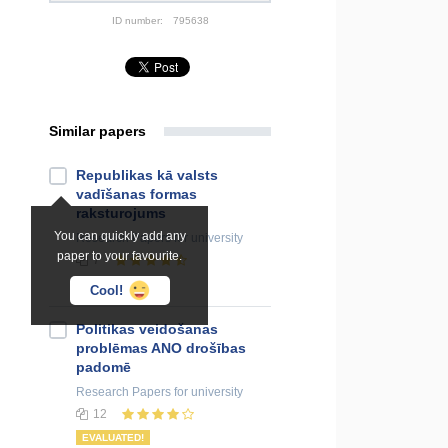
ID number:
795638
Similar papers
Republikas kā valsts
vadīšanas formas
raksturojums
You can quickly add any
Research Papers
for university
paper to your favourite.
7
EVALUATED!
Cool!
Politikas veidošanas
problēmas ANO drošības
padomē
Research Papers
for university
12
EVALUATED!