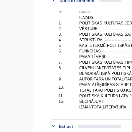
Table of contents
Nr.
Chapter
IEVADS
1.
POLITISKĀS KULTŪRAS JĒ
2.
VĒSTURE
3.
POLITISKĀS KULTŪRAS SA
4.
STRUKTŪRA
5.
KAS IETEKMĒ POLITISKĀS
6.
FUNKCIJAS
PAMATLĪMEŅI
7.
POLITISKĀS KULTŪRAS TI
8.
CILVĒKU AKTIVITĀTES TIPI
DEMOKRĀTISKĀ POLITISK
9.
AUTORITĀRĀ UN TOTALITĀ
PAMATATŠĶIRĪBAS STARP 
10.
TOTALITĀRO POLITISKO K
11.
POLITISKĀ KULTŪRA LATVI
15.
SECINĀJUMI
IZMANTOTĀ LITERATŪRA
Extract