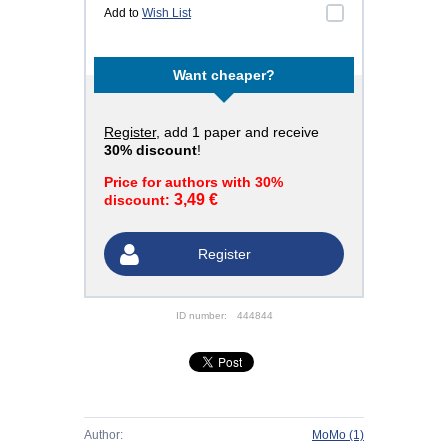
Add to
Wish List
Want cheaper?
Register
, add 1 paper and receive
30% discount
!
Price for authors with 30%
3,49 €
discount:
Register
ID number:
444844
Author:
MoMo
(1)