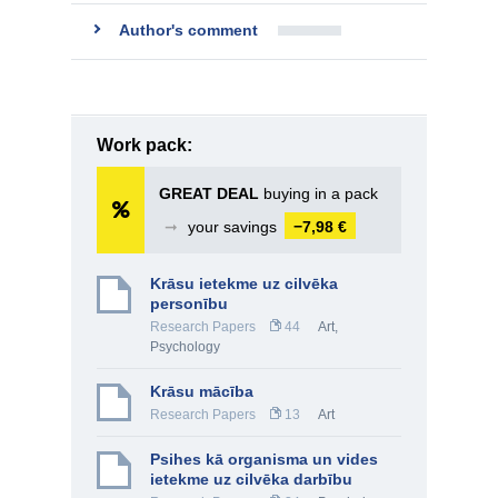
Author's comment
Work pack:
GREAT DEAL
buying in a pack
➞
your savings
−7,98 €
Krāsu ietekme uz cilvēka
personību
Research Papers
44
Art
,
Psychology
Krāsu mācība
Research Papers
13
Art
Psihes kā organisma un vides
ietekme uz cilvēka darbību