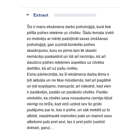
Extract
Šis ir mans eksāmena darbs psiholoģijā, kurā tiek
pētīta psihes ietekme uz cilvēku. Šādu temata izvēli
es motivēju ar mērķi padziļināt savas zināšanas
psiholoģijā, gan uzzināt konkrētu psihes
skaidrojumu, kuru es pirms tam tik skaidri
nemācēju paskaidrot un īsti arī nezināju, kā arī
daudzos psihes ietekmes aspektus uz cilvēka
darbību, kā arī uz pašu civēku.
Esmu pārliecināta, ka šī eksāmena darba tēma ir
ļoti aktuāla un ne tikai mūsdienās, bet arī pagātnē
un ļoti iespējams, manuprāt, arī nākotnē, kad vien
ir pastāvējis, pastāv un pastāvēs cilvēks. Pastāv
viedoklis, ka cilvēks sava nosaukuma cienīgs kļūst
vienīgi no brīža, kad viņš uzdod sev šo grūto
jautājumu par to, kas ir psihe, un sāk meklēt uz to
atbildi, nepārtraukti mainoties pats un mainot savu
attieksmi pats pret sevi, tas ir pret psihi (varbūt
dvēseli, garu).…