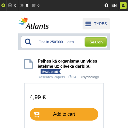
0
0
0
EN
TYPES
Search
Psihes kā organisma un vides
ietekme uz cilvēka darbību
Evaluated!
Research Papers
24
Psychology
4,99 €
Add to cart