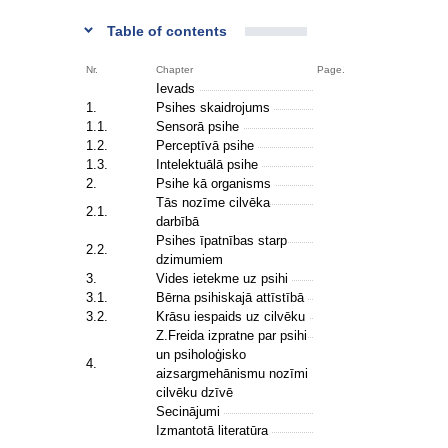
Table of contents
Nr.
Chapter
Page.
Ievads
1.
Psihes skaidrojums
1.1.
Sensorā psihe
1.2.
Perceptīvā psihe
1.3.
Intelektuālā psihe
2.
Psihe kā organisms
Tās nozīme cilvēka
2.1.
darbībā
Psihes īpatnības starp
2.2.
dzimumiem
3.
Vides ietekme uz psihi
3.1.
Bērna psihiskajā attīstībā
3.2.
Krāsu iespaids uz cilvēku
Z.Freida izpratne par psihi
un psiholoģisko
4.
aizsargmehānismu nozīmi
cilvēku dzīvē
Secinājumi
Izmantotā literatūra