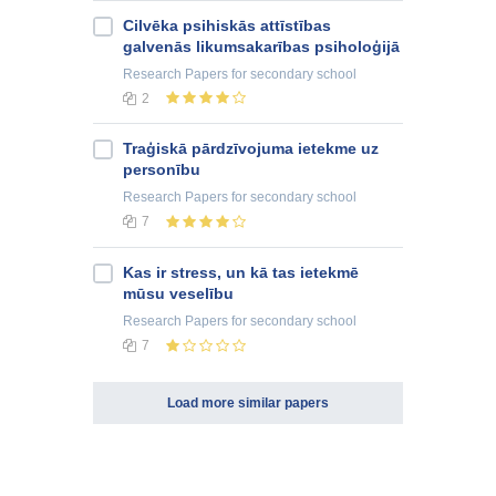
Cilvēka psihiskās attīstības
galvenās likumsakarības psiholoģijā
Research Papers
for secondary school
2
Traģiskā pārdzīvojuma ietekme uz
personību
Research Papers
for secondary school
7
Kas ir stress, un kā tas ietekmē
mūsu veselību
Research Papers
for secondary school
7
Load more similar papers