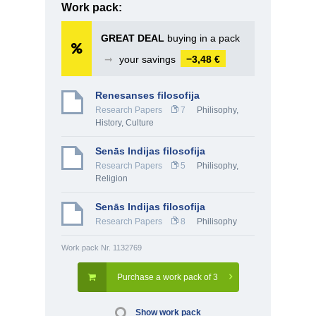
Work pack:
GREAT DEAL
buying in a pack
➞
your savings
−3,48 €
Renesanses filosofija
Research Papers
7
Philisophy
,
History, Culture
Senās Indijas filosofija
Research Papers
5
Philisophy
,
Religion
Senās Indijas filosofija
Research Papers
8
Philisophy
Work pack Nr. 1132769
Purchase a work pack of 3
Show work pack