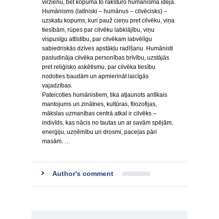
virzienu, bet kopumā to raksturo humānisma ideja.
Humānisms (latīniski – humānus – cilvēcisks) –
uzskatu kopums, kuri pauž cieņu pret cilvēku, viņa
tiesībām, rūpes par cilvēku labklājību, viņu
vispusīgu attīstību, par cilvēkam labvēlīgu
sabiedriskās dzīves apstākļu radīšanu. Humānisti
pasludināja cilvēka personības brīvību, uzstājās
pret reliģisko askētismu, par cilvēka tiesību
nodoties baudām un apmierināt laicīgās
vajadzības.
Pateicoties humānistiem, tika atjaunots antīkais
mantojums un zinātnes, kultūras, filozofijas,
mākslas uzmanības centrā atkal ir cilvēks –
indivīds, kas nācis no tautas un ar savām spējām,
enerģiju, uzņēmību un drosmi, paceļas pāri
masām. …
Author's comment