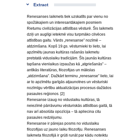
Extract
Renesanses laikmets tiek uzskatīts par vienu no
spožākajiem un interesantākajiem posmiem
Rietumu civilizācijas attīstības vēsturē. Šis laikmets
dziļi un auglīgi ietekmē visu turpmāko cilvēces
attīstības gaitu. Vārds „renesanse” nozīmē –
atdzimšana. Kopš 19.gs. vēsturnieki to lieto, lai
apzīmētu jaunas kultūras rašanās laikmetu
pretstatā viduslaiku tradīcijām. Šīs jaunās kultūras
tapšana vienlaikus izpaužas kā „atgriešanās” –
antīkās literatūras, filozofijas un mākslas
„atdzimšana”. Dažkārt terminu „renesanse” lieto, lai
ar to apzīmētu garīgās atjaunotnes un vēsturiski
nozīmīgu vērtību aktualizācijas procesus dažādos
pasaules reģionos. [2]
Renesanse izaug no viduslaiku kultūras, tā
neiezīmē pārrāvumu vēsturiskās attīstības gaitā, tā
nav arī absolūta opozīcija – tā apliecina citu
pasaules redzējumu.
Renesanse ir pārejas posms no viduslaiku
filozofijas uz jauno laiku filozofiju. Renesanses
laikmeta filozofijā ir grūti runāt par kādu noteiktu