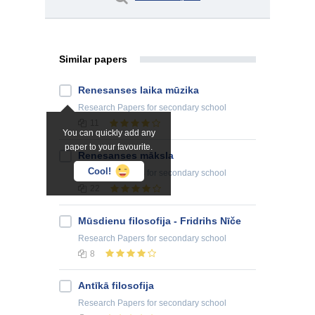
Similar papers
Renesanses laika mūzika
Research Papers
for secondary school
11
You can quickly add any
paper to your favourite.
Renesanses māksla
Cool!
Research Papers
for secondary school
22
Mūsdienu filosofija - Fridrihs Nīče
Research Papers
for secondary school
8
Antīkā filosofija
Research Papers
for secondary school