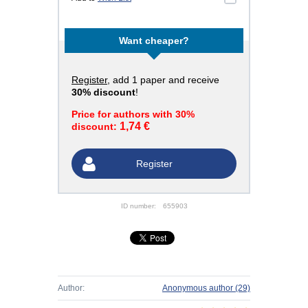
Want cheaper?
Register
, add 1 paper and receive
30% discount
!
Price for authors with 30%
1,74 €
discount:
Register
ID number:
655903
Author:
Anonymous author
(29)