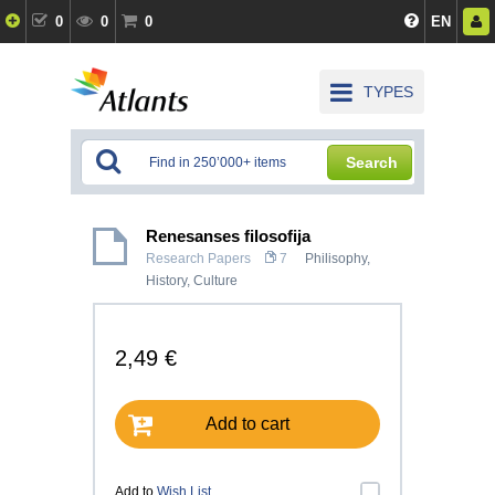
0
0
0
EN
TYPES
Search
Renesanses filosofija
Research Papers
7
Philisophy
,
History, Culture
2,49 €
Add to cart
Add to
Wish List